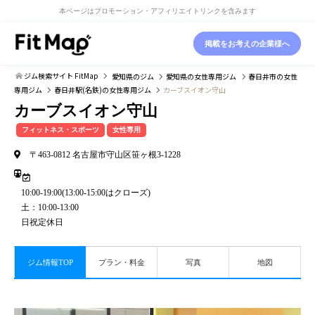
本ページはプロモーション・アフィリエイトリンクを含みます
掲載をお考えの企業様へ
ジム検索サイト FitMap
愛知県
のジム
愛知県
の女性専用ジム
春日井市
の女性
専用ジム
春日井駅(名鉄)
の女性専用ジム
カーブスイオン守山
カーブスイオン守山
フィットネス・スポーツ
女性専用
〒463-0812 名古屋市守山区笹ヶ根3-1228
10:00-19:00(13:00-15:00はクローズ)
土：10:00-13:00
日祝定休日
ジム情報TOP
プラン・料金
写真
地図