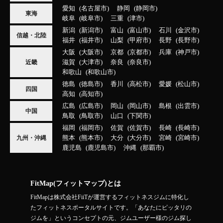
愛知
名古屋市
静岡
静岡市
東海
岐阜
岐阜市
三重
津市
新潟
新潟市
富山
富山市
石川
金沢市
信越・北陸
福井
福井市
山梨
甲府市
長野
長野市
大阪
大阪市
京都
京都市
兵庫
神戸市
滋賀
大津市
奈良
奈良市
近畿
和歌山
和歌山市
徳島
徳島市
香川
高松市
愛媛
松山市
四国
高知
高知市
広島
広島市
岡山
岡山市
島根
出雲市
中国
鳥取
鳥取市
山口
下関市
福岡
福岡市
佐賀
佐賀市
長崎
長崎市
熊本
熊本市
大分
大分市
宮崎
宮崎市
九州・沖縄
鹿児島
鹿児島市
沖縄
那覇市
FitMap(フィットマップ)とは
FitMapは株式会社FiiTが運営するフィットネスジムに特化し
たフィットネスポータルサイトです。「あなたにピッタリの
ジムを」というコンセプトの元、ジムユーザー様のジム探し