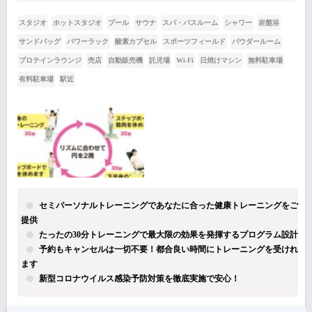
スタジオ
ホットスタジオ
プール
サウナ
スパ・バスルーム
シャワー
岩盤浴
サンドバッグ
パワーラック
酸素カプセル
スポーツフィールド
パウダールーム
プロテインラウンジ
売店
自動販売機
託児場
Wi-Fi
日焼けマシン
無料駐車場
有料駐車場
駅近
セミパーソナルトレーニングであなたに合った健康トレーニングをご
提供
たったの30分トレーニングで最大限の効果を発揮するプログラム設計
予約もキャンセルは一切不要！都合良い時間にトレーニングを受けれ
ます
新型コロナウイルス感染予防対策を徹底実施で安心！