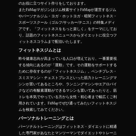
のお役に立つサイト作りをしております。
またFitMapマガジンはジム検索サイトFitMapが運営するジム
やパーソナルジム・ヨガ・ホットヨガ・暗闇フィットネス・
スポーツスクール（ゴルフ/サッカー/テニス）の特集メディ
アです。「フィットネスをもっと楽しく」をテーマにしてお
り、話題のフィットネスニュースからダイエットに役立つフ
ィットネスコラムまで配信いたします。
フィットネスジムとは
昨今健康志向が高まっている人口が増えており、一番重要視
する傾向にあるのが「運動」です。その運動をサポートする
ために存在するのが「フィットネスジム」。ベンチプレス・
スミスマシン・チェストプレスといった筋力トレーニングマ
シンが置いてあるところや、ランニングマシンやエアロバイ
クなどの有酸素運動ができるマシンも置いてあったりと、筋
トレを本気でやっている方から女性・初心者まで幅広くご利
用されています。FitMapでぜひ通ってみたいフィットネスジ
ムを検索してみてください。
パーソナルトレーニングとは
パーソナルトレーニングはフィットネス・ダイエットに精通
した専門家があなたとマンツーマンでダイエットやトレーニ