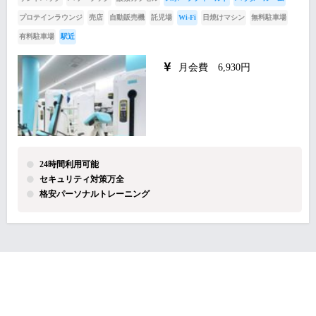
プロテインラウンジ
売店
自動販売機
託児場
Wi-Fi
日焼けマシン
無料駐車場
有料駐車場
駅近
月会費 6,930円
24時間利用可能
セキュリティ対策万全
格安パーソナルトレーニング