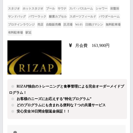
スタジオ
ホットスタジオ
プール
サウナ
スパ・バスルーム
シャワー
岩盤浴
サンドバッグ
パワーラック
酸素カプセル
スポーツフィールド
パウダールーム
プロテインラウンジ
売店
自動販売機
託児場
Wi-Fi
日焼けマシン
無料駐車場
有料駐車場
駅近
月会費 163,900円
RIZAP独自のトレーニングと食事管理による完全オーダーメイドプ
ログラム！
お客様のニーズにお応えする”特化プログラム”
どのプログラムにも含まれる便利な７つの共通サービス
安心安全30日間全額返金保証！！