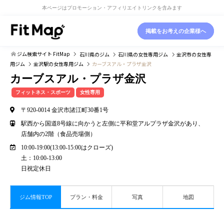
本ページはプロモーション・アフィリエイトリンクを含みます
掲載をお考えの企業様へ
ジム検索サイト FitMap
石川県
のジム
石川県
の女性専用ジム
金沢市
の女性専
用ジム
金沢駅
の女性専用ジム
カーブスアル・プラザ金沢
カーブスアル・プラザ金沢
フィットネス・スポーツ
女性専用
〒920-0014 金沢市諸江町30番1号
駅西から国道8号線に向かうと左側に平和堂アルプラザ金沢があり、
店舗内の2階（食品売場側）
10:00-19:00(13:00-15:00はクローズ)
土：10:00-13:00
日祝定休日
ジム情報TOP
プラン・料金
写真
地図