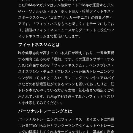
またFitMapマガジンはジム検索サイトFitMapが運営するジム
やパーソナルジム・ヨガ・ホットヨガ・暗闇フィットネス・
スポーツスクール（ゴルフ/サッカー/テニス）の特集メディ
アです。「フィットネスをもっと楽しく」をテーマにしてお
り、話題のフィットネスニュースからダイエットに役立つフ
ィットネスコラムまで配信いたします。
フィットネスジムとは
昨今健康志向が高まっている人口が増えており、一番重要視
する傾向にあるのが「運動」です。その運動をサポートする
ために存在するのが「フィットネスジム」。ベンチプレス・
スミスマシン・チェストプレスといった筋力トレーニングマ
シンが置いてあるところや、ランニングマシンやエアロバイ
クなどの有酸素運動ができるマシンも置いてあったりと、筋
トレを本気でやっている方から女性・初心者まで幅広くご利
用されています。FitMapでぜひ通ってみたいフィットネスジ
ムを検索してみてください。
パーソナルトレーニングとは
パーソナルトレーニングはフィットネス・ダイエットに精通
した専門家があなたとマンツーマンでダイエットやトレーニ
ングの指導をしてくれるサービスを指します。基本的に料金