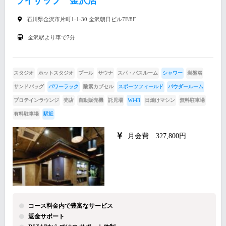
ライザップ 金沢店
石川県金沢市片町1-1-30 金沢朝日ビル7F/8F
金沢駅より車で7分
スタジオ
ホットスタジオ
プール
サウナ
スパ・バスルーム
シャワー
岩盤浴
サンドバッグ
パワーラック
酸素カプセル
スポーツフィールド
パウダールーム
プロテインラウンジ
売店
自動販売機
託児場
Wi-Fi
日焼けマシン
無料駐車場
有料駐車場
駅近
月会費 327,800円
コース料金内で豊富なサービス
返金サポート