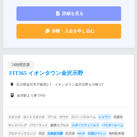
詳細を見る
体験・入会を申し込む
24時間営業
FIT365 イオンタウン金沢示野
石川県金沢市戸板西2-1 イオンタウン金沢示野セガ棟２F
金沢駅より車で9分
スタジオ
ホットスタジオ
プール
サウナ
スパ・バスルーム
シャワー
岩盤浴
サンドバッグ
パワーラック
酸素カプセル
スポーツフィールド
パウダールーム
プロテインラウンジ
売店
自動販売機
託児場
Wi-Fi
日焼けマシン
無料駐車場