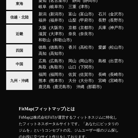
愛知
名古屋市
静岡
静岡市
東海
岐阜
岐阜市
三重
津市
新潟
新潟市
富山
富山市
石川
金沢市
信越・北陸
福井
福井市
山梨
甲府市
長野
長野市
大阪
大阪市
京都
京都市
兵庫
神戸市
滋賀
大津市
奈良
奈良市
近畿
和歌山
和歌山市
徳島
徳島市
香川
高松市
愛媛
松山市
四国
高知
高知市
広島
広島市
岡山
岡山市
島根
出雲市
中国
鳥取
鳥取市
山口
下関市
福岡
福岡市
佐賀
佐賀市
長崎
長崎市
熊本
熊本市
大分
大分市
宮崎
宮崎市
九州・沖縄
鹿児島
鹿児島市
沖縄
那覇市
FitMap(フィットマップ)とは
FitMapは株式会社FiiTが運営するフィットネスジムに特化し
たフィットネスポータルサイトです。「あなたにピッタリの
ジムを」というコンセプトの元、ジムユーザー様のジム探し
のお役に立つサイト作りをしております。