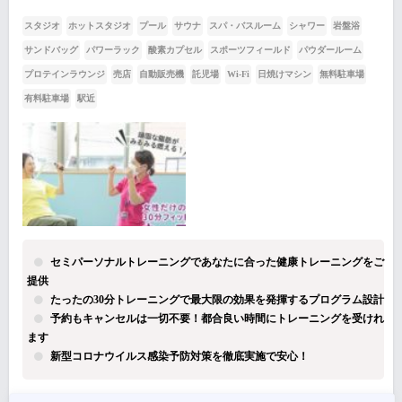
スタジオ
ホットスタジオ
プール
サウナ
スパ・バスルーム
シャワー
岩盤浴
サンドバッグ
パワーラック
酸素カプセル
スポーツフィールド
パウダールーム
プロテインラウンジ
売店
自動販売機
託児場
Wi-Fi
日焼けマシン
無料駐車場
有料駐車場
駅近
セミパーソナルトレーニングであなたに合った健康トレーニングをご
提供
たったの30分トレーニングで最大限の効果を発揮するプログラム設計
予約もキャンセルは一切不要！都合良い時間にトレーニングを受けれ
ます
新型コロナウイルス感染予防対策を徹底実施で安心！