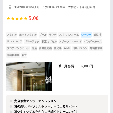
北陸本線 金沢駅より 北陸鉄道バス乗車『香林坊』下車 徒歩2分
5.00
★★★★★
スタジオ
ホットスタジオ
プール
サウナ
スパ・バスルーム
シャワー
岩盤浴
サンドバッグ
パワーラック
酸素カプセル
スポーツフィールド
パウダールーム
プロテインラウンジ
売店
自動販売機
託児場
Wi-Fi
日焼けマシン
無料駐車場
有料駐車場
駅近
月会費 107,800円
完全個室マンツーマンレッスン
質の高いパーソナルトレーナーによるサポート
通いやすいジムだからこそ続くトレーニング！