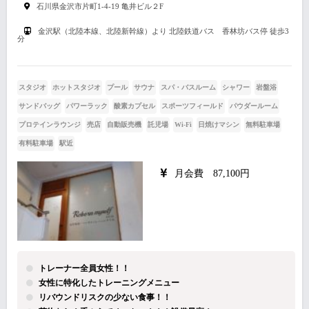
石川県金沢市片町1-4-19 亀井ビル２F
金沢駅（北陸本線、北陸新幹線）より 北陸鉄道バス 香林坊バス停 徒歩3
分
スタジオ
ホットスタジオ
プール
サウナ
スパ・バスルーム
シャワー
岩盤浴
サンドバッグ
パワーラック
酸素カプセル
スポーツフィールド
パウダールーム
プロテインラウンジ
売店
自動販売機
託児場
Wi-Fi
日焼けマシン
無料駐車場
有料駐車場
駅近
月会費 87,100円
トレーナー全員女性！！
女性に特化したトレーニングメニュー
リバウンドリスクの少ない食事！！