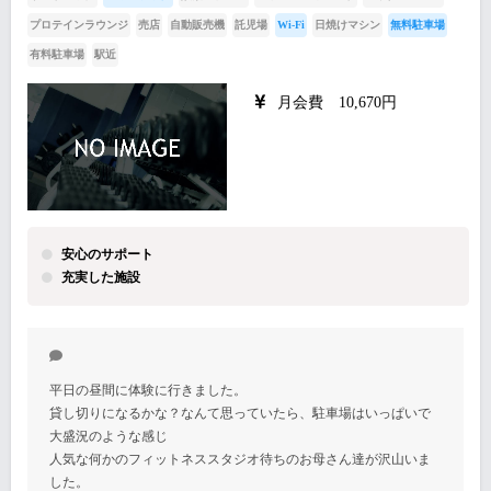
プロテインラウンジ
売店
自動販売機
託児場
Wi-Fi
日焼けマシン
無料駐車場
有料駐車場
駅近
月会費 10,670円
安心のサポート
充実した施設
平日の昼間に体験に行きました。
貸し切りになるかな？なんて思っていたら、駐車場はいっぱいで
大盛況のような感じ
人気な何かのフィットネススタジオ待ちのお母さん達が沢山いま
した。