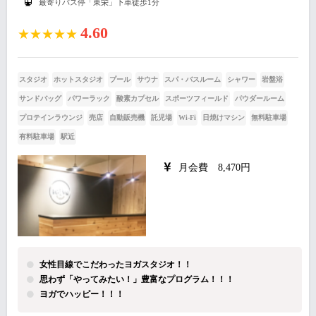
最寄りバス停「東栄」下車徒歩1分
4.60
★★★★★
スタジオ
ホットスタジオ
プール
サウナ
スパ・バスルーム
シャワー
岩盤浴
サンドバッグ
パワーラック
酸素カプセル
スポーツフィールド
パウダールーム
プロテインラウンジ
売店
自動販売機
託児場
Wi-Fi
日焼けマシン
無料駐車場
有料駐車場
駅近
月会費 8,470円
女性目線でこだわったヨガスタジオ！！
思わず「やってみたい！」豊富なプログラム！！！
ヨガでハッピー！！！