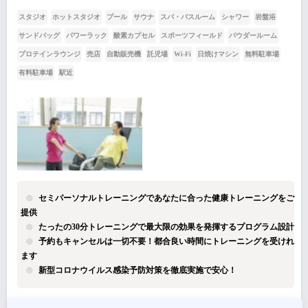
スタジオ
ホットスタジオ
プール
サウナ
スパ・バスルーム
シャワー
岩盤浴
サンドバッグ
パワーラック
酸素カプセル
スポーツフィールド
パウダールーム
プロテインラウンジ
売店
自動販売機
託児場
Wi-Fi
日焼けマシン
無料駐車場
有料駐車場
駅近
セミパーソナルトレーニングであなたに合った健康トレーニングをご
提供
たったの30分トレーニングで最大限の効果を発揮するプログラム設計
予約もキャンセルは一切不要！都合良い時間にトレーニングを受けれ
ます
新型コロナウイルス感染予防対策を徹底実施で安心！