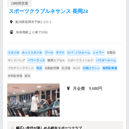
24時間営業
スポーツクラブルネサンス 長岡24
新潟県長岡市千秋2-221-1
JR長岡駅より車で10分
スタジオ
ホットスタジオ
プール
サウナ
スパ・バスルーム
シャワー
岩盤浴
サンドバッグ
パワーラック
酸素カプセル
スポーツフィールド
パウダールーム
プロテインラウンジ
売店
自動販売機
託児場
Wi-Fi
日焼けマシン
無料駐車場
有料駐車場
駅近
月会費 9,680円
幅広い世代が楽しめる総合スポーツクラブ