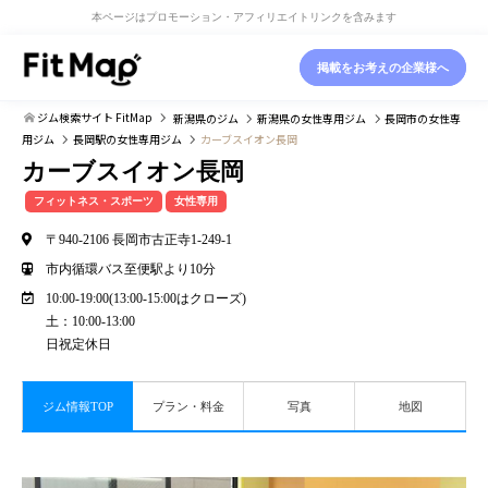
本ページはプロモーション・アフィリエイトリンクを含みます
掲載をお考えの企業様へ
ジム検索サイト FitMap
新潟県
のジム
新潟県
の女性専用ジム
長岡市
の女性専
用ジム
長岡駅
の女性専用ジム
カーブスイオン長岡
カーブスイオン長岡
フィットネス・スポーツ
女性専用
〒940-2106 長岡市古正寺1-249-1
市内循環バス至便駅より10分
10:00-19:00(13:00-15:00はクローズ)
土：10:00-13:00
日祝定休日
ジム情報TOP
プラン・料金
写真
地図