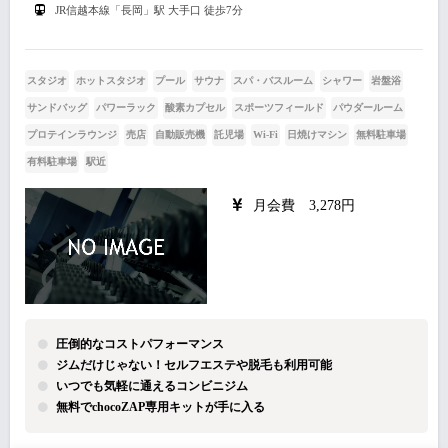
JR信越本線「長岡」駅 大手口 徒歩7分
スタジオ
ホットスタジオ
プール
サウナ
スパ・バスルーム
シャワー
岩盤浴
サンドバッグ
パワーラック
酸素カプセル
スポーツフィールド
パウダールーム
プロテインラウンジ
売店
自動販売機
託児場
Wi-Fi
日焼けマシン
無料駐車場
有料駐車場
駅近
月会費 3,278円
圧倒的なコストパフォーマンス
ジムだけじゃない！セルフエステや脱毛も利用可能
いつでも気軽に通えるコンビニジム
無料でchocoZAP専用キットが手に入る