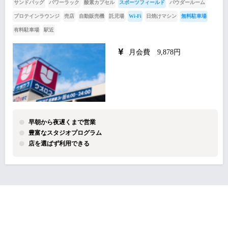
サンドバッグ
パワーラック
酸素カプセル
スポーツフィールド
パウダールーム
プロテインラウンジ
売店
自動販売機
託児場
Wi-Fi
日焼けマシン
無料駐車場
有料駐車場
駅近
月会費 9,878円
早朝から夜遅くまで営業
豊富なスタジオプログラム
店を選ばず利用できる