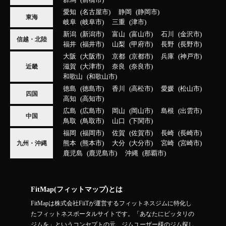
愛知
名古屋市
静岡
静岡市
東海
岐阜
岐阜市
三重
津市
新潟
新潟市
富山
富山市
石川
金沢市
信越・北陸
福井
福井市
山梨
甲府市
長野
長野市
大阪
大阪市
京都
京都市
兵庫
神戸市
滋賀
大津市
奈良
奈良市
近畿
和歌山
和歌山市
徳島
徳島市
香川
高松市
愛媛
松山市
四国
高知
高知市
広島
広島市
岡山
岡山市
島根
出雲市
中国
鳥取
鳥取市
山口
下関市
福岡
福岡市
佐賀
佐賀市
長崎
長崎市
熊本
熊本市
大分
大分市
宮崎
宮崎市
九州・沖縄
鹿児島
鹿児島市
沖縄
那覇市
FitMap(フィットマップ)とは
FitMapは株式会社FiiTが運営するフィットネスジムに特化し
たフィットネスポータルサイトです。「あなたにピッタリの
ジムを」というコンセプトの元、ジムユーザー様のジム探し