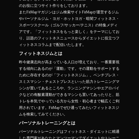
のお役に立つサイト作りをしております。
またFitMapマガジンはジム検索サイトFitMapが運営するジム
やパーソナルジム・ヨガ・ホットヨガ・暗闇フィットネス・
スポーツスクール（ゴルフ/サッカー/テニス）の特集メディ
アです。「フィットネスをもっと楽しく」をテーマにしてお
り、話題のフィットネスニュースからダイエットに役立つフ
ィットネスコラムまで配信いたします。
フィットネスジムとは
昨今健康志向が高まっている人口が増えており、一番重要視
する傾向にあるのが「運動」です。その運動をサポートする
ために存在するのが「フィットネスジム」。ベンチプレス・
スミスマシン・チェストプレスといった筋力トレーニングマ
シンが置いてあるところや、ランニングマシンやエアロバイ
クなどの有酸素運動ができるマシンも置いてあったりと、筋
トレを本気でやっている方から女性・初心者まで幅広くご利
用されています。FitMapでぜひ通ってみたいフィットネスジ
ムを検索してみてください。
パーソナルトレーニングとは
パーソナルトレーニングはフィットネス・ダイエットに精通
した専門家があなたとマンツーマンでダイエットやトレーニ