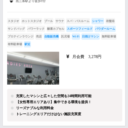
燕三条駅より徒歩9分
スタジオ
ホットスタジオ
プール
サウナ
スパ・バスルーム
シャワー
岩盤浴
サンドバッグ
パワーラック
酸素カプセル
スポーツフィールド
パウダールーム
プロテインラウンジ
売店
自動販売機
託児場
Wi-Fi
日焼けマシン
無料駐車場
有料駐車場
駅近
月会費 3,278円
充実したマシンと広々した空間を24時間利用可能
【女性専用エリアあり】集中できる環境を提供！
リーズナブルな利用料金
トレーニングエリアだけはない施設充実度