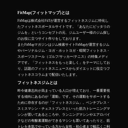
FitMap(フィットマップ)とは
FitMapは株式会社FiiTが運営するフィットネスジムに特化し
たフィットネスポータルサイトです。「あなたにピッタリの
ジムを」というコンセプトの元、ジムユーザー様のジム探し
のお役に立つサイト作りをしております。
またFitMapマガジンはジム検索サイトFitMapが運営するジム
やパーソナルジム・ヨガ・ホットヨガ・暗闇フィットネス・
スポーツスクール（ゴルフ/サッカー/テニス）の特集メディ
アです。「フィットネスをもっと楽しく」をテーマにしてお
り、話題のフィットネスニュースからダイエットに役立つフ
ィットネスコラムまで配信いたします。
フィットネスジムとは
昨今健康志向が高まっている人口が増えており、一番重要視
する傾向にあるのが「運動」です。その運動をサポートする
ために存在するのが「フィットネスジム」。ベンチプレス・
スミスマシン・チェストプレスといった筋力トレーニングマ
シンが置いてあるところや、ランニングマシンやエアロバイ
クなどの有酸素運動ができるマシンも置いてあったりと、筋
トレを本気でやっている方から女性・初心者まで幅広くご利