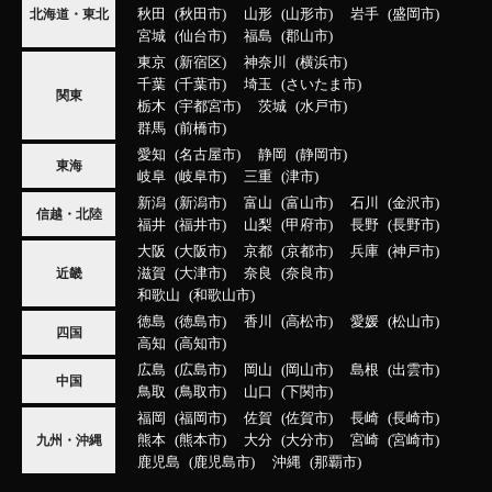
秋田
秋田市
山形
山形市
岩手
盛岡市
北海道・東北
宮城
仙台市
福島
郡山市
東京
新宿区
神奈川
横浜市
千葉
千葉市
埼玉
さいたま市
関東
栃木
宇都宮市
茨城
水戸市
群馬
前橋市
愛知
名古屋市
静岡
静岡市
東海
岐阜
岐阜市
三重
津市
新潟
新潟市
富山
富山市
石川
金沢市
信越・北陸
福井
福井市
山梨
甲府市
長野
長野市
大阪
大阪市
京都
京都市
兵庫
神戸市
滋賀
大津市
奈良
奈良市
近畿
和歌山
和歌山市
徳島
徳島市
香川
高松市
愛媛
松山市
四国
高知
高知市
広島
広島市
岡山
岡山市
島根
出雲市
中国
鳥取
鳥取市
山口
下関市
福岡
福岡市
佐賀
佐賀市
長崎
長崎市
熊本
熊本市
大分
大分市
宮崎
宮崎市
九州・沖縄
鹿児島
鹿児島市
沖縄
那覇市