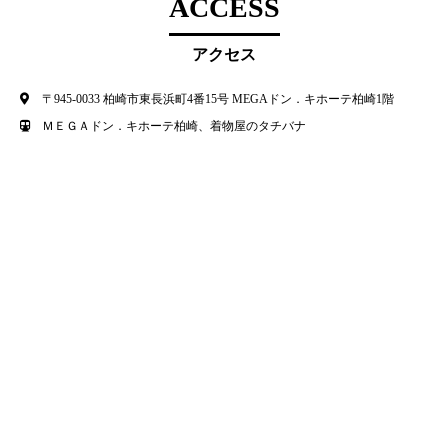
ACCESS
アクセス
〒945-0033 柏崎市東長浜町4番15号 MEGAドン．キホーテ柏崎1階
ＭＥＧＡドン．キホーテ柏崎、着物屋のタチバナ