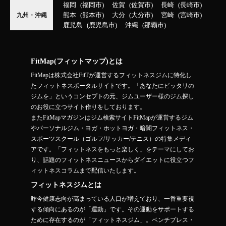
福岡
福岡市
佐賀
佐賀市
長崎
長崎市
熊本
熊本市
大分
大分市
宮崎
宮崎市
九州・沖縄
鹿児島
鹿児島市
沖縄
那覇市
FitMap(フィットマップ)とは
FitMapは株式会社FiiTが運営するフィットネスジムに特化し
たフィットネスポータルサイトです。「あなたにピッタリの
ジムを」というコンセプトの元、ジムユーザー様のジム探し
のお役に立つサイト作りをしております。
またFitMapマガジンはジム検索サイトFitMapが運営するジム
やパーソナルジム・ヨガ・ホットヨガ・暗闇フィットネス・
スポーツスクール（ゴルフ/サッカー/テニス）の特集メディ
アです。「フィットネスをもっと楽しく」をテーマにしてお
り、話題のフィットネスニュースからダイエットに役立つフ
ィットネスコラムまで配信いたします。
フィットネスジムとは
昨今健康志向が高まっている人口が増えており、一番重要視
する傾向にあるのが「運動」です。その運動をサポートする
ために存在するのが「フィットネスジム」。ベンチプレス・