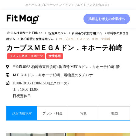
本ページはプロモーション・アフィリエイトリンクを含みます
掲載をお考えの企業様へ
ジム検索サイト FitMap
新潟県
のジム
新潟県
の女性専用ジム
柏崎市
の女性専
用ジム
東柏崎駅
の女性専用ジム
カーブスＭＥＧＡドン．キホーテ柏崎
カーブスＭＥＧＡドン．キホーテ柏崎
フィットネス・スポーツ
女性専用
〒945-0033 柏崎市東長浜町4番15号 MEGAドン．キホーテ柏崎1階
ＭＥＧＡドン．キホーテ柏崎、着物屋のタチバナ
10:00-19:00(13:00-15:00はクローズ)
土：10:00-13:00
日祝定休日
ジム情報TOP
プラン・料金
写真
地図