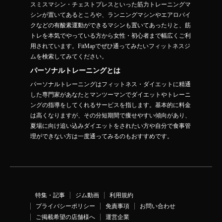
スミスマシン・チェストプレスといった筋力トレーニングマ
シンが置いてあるところや、ランニングマシンやエアロバイ
クなどの有酸素運動ができるマシンも置いてあったりと、筋
トレを本気でやっている方から女性・初心者まで幅広くご利
用されています。FitMapでぜひ通ってみたいフィットネスジ
ムを検索してみてください。
パーソナルトレーニングとは
パーソナルトレーニングはフィットネス・ダイエットに精通
した専門家があなたとマンツーマンでダイエットやトレーニ
ングの指導をしてくれるサービスを指します。基本的に料金
は高くなりますが、その分短期間で痩せやすい傾向があり、
夏場に向け追い込みダイエットをされたい方や自分で食事管
理ができない方は一度通ってみるのもおすすめです。
特集・記事
ジム動画
利用規約
プライバシーポリシー
免責事項
お問い合わせ
ご掲載希望の店舗様へ
運営企業