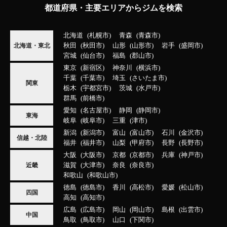
都道府県・主要エリアからジムを検索
北海道
札幌市
青森
青森市
秋田
秋田市
山形
山形市
岩手
盛岡市
北海道・東北
宮城
仙台市
福島
郡山市
東京
新宿区
神奈川
横浜市
千葉
千葉市
埼玉
さいたま市
関東
栃木
宇都宮市
茨城
水戸市
群馬
前橋市
愛知
名古屋市
静岡
静岡市
東海
岐阜
岐阜市
三重
津市
新潟
新潟市
富山
富山市
石川
金沢市
信越・北陸
福井
福井市
山梨
甲府市
長野
長野市
大阪
大阪市
京都
京都市
兵庫
神戸市
滋賀
大津市
奈良
奈良市
近畿
和歌山
和歌山市
徳島
徳島市
香川
高松市
愛媛
松山市
四国
高知
高知市
広島
広島市
岡山
岡山市
島根
出雲市
中国
鳥取
鳥取市
山口
下関市