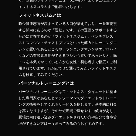
り、話題のフィットネスニュースからダイエットに役立つフ
ィットネスコラムまで配信いたします。
フィットネスジムとは
昨今健康志向が高まっている人口が増えており、一番重要視
する傾向にあるのが「運動」です。その運動をサポートする
ために存在するのが「フィットネスジム」。ベンチプレス・
スミスマシン・チェストプレスといった筋力トレーニングマ
シンが置いてあるところや、ランニングマシンやエアロバイ
クなどの有酸素運動ができるマシンも置いてあったりと、筋
トレを本気でやっている方から女性・初心者まで幅広くご利
用されています。FitMapでぜひ通ってみたいフィットネスジ
ムを検索してみてください。
パーソナルトレーニングとは
パーソナルトレーニングはフィットネス・ダイエットに精通
した専門家があなたとマンツーマンでダイエットやトレーニ
ングの指導をしてくれるサービスを指します。基本的に料金
は高くなりますが、その分短期間で痩せやすい傾向があり、
夏場に向け追い込みダイエットをされたい方や自分で食事管
理ができない方は一度通ってみるのもおすすめです。