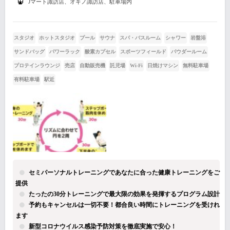
Jマート諏訪店、オギノ諏訪店、駐車場内
スタジオ
ホットスタジオ
プール
サウナ
スパ・バスルーム
シャワー
岩盤浴
サンドバッグ
パワーラック
酸素カプセル
スポーツフィールド
パウダールーム
プロテインラウンジ
売店
自動販売機
託児場
Wi-Fi
日焼けマシン
無料駐車場
有料駐車場
駅近
セミパーソナルトレーニングであなたに合った健康トレーニングをご
提供
たったの30分トレーニングで最大限の効果を発揮するプログラム設計
予約もキャンセルは一切不要！都合良い時間にトレーニングを受けれ
ます
新型コロナウイルス感染予防対策を徹底実施で安心！