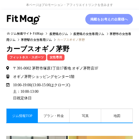
本ページはプロモーション・アフィリエイトリンクを含みます
掲載をお考えの企業様へ
ジム検索サイト FitMap
長野県
のジム
長野県
の女性専用ジム
茅野市
の女性専
用ジム
茅野駅
の女性専用ジム
カーブスオギノ茅野
カーブスオギノ茅野
フィットネス・スポーツ
女性専用
〒391-0002 茅野市塚原1丁目17番地 オギノ茅野店1F
オギノ茅野ショッピングセンター1階
10:00-19:00(13:00-15:00はクローズ)
土：10:00-13:00
日祝定休日
ジム情報TOP
プラン・料金
写真
地図