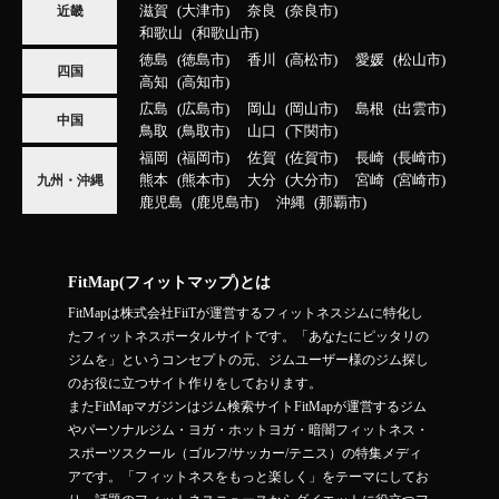
滋賀
大津市
奈良
奈良市
近畿
和歌山
和歌山市
徳島
徳島市
香川
高松市
愛媛
松山市
四国
高知
高知市
広島
広島市
岡山
岡山市
島根
出雲市
中国
鳥取
鳥取市
山口
下関市
福岡
福岡市
佐賀
佐賀市
長崎
長崎市
熊本
熊本市
大分
大分市
宮崎
宮崎市
九州・沖縄
鹿児島
鹿児島市
沖縄
那覇市
FitMap(フィットマップ)とは
FitMapは株式会社FiiTが運営するフィットネスジムに特化し
たフィットネスポータルサイトです。「あなたにピッタリの
ジムを」というコンセプトの元、ジムユーザー様のジム探し
のお役に立つサイト作りをしております。
またFitMapマガジンはジム検索サイトFitMapが運営するジム
やパーソナルジム・ヨガ・ホットヨガ・暗闇フィットネス・
スポーツスクール（ゴルフ/サッカー/テニス）の特集メディ
アです。「フィットネスをもっと楽しく」をテーマにしてお