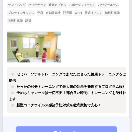
サンドバッグ
パワーラック
酸素カプセル
スポーツフィールド
パウダールーム
プロテインラウンジ
売店
自動販売機
託児場
Wi-Fi
日焼けマシン
無料駐車場
有料駐車場
駅近
セミパーソナルトレーニングであなたに合った健康トレーニングをご
提供
たったの30分トレーニングで最大限の効果を発揮するプログラム設計
予約もキャンセルは一切不要！都合良い時間にトレーニングを受けれ
ます
新型コロナウイルス感染予防対策を徹底実施で安心！