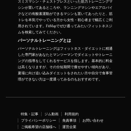
スミスマシン・チェストプレスといった筋力トレーニングマ
シンが置いてあるところや、ランニングマシンやエアロバイ
クなどの有酸素運動ができるマシンも置いてあったりと、筋
トレを本気でやっている方から女性・初心者まで幅広くご利
用されています。FitMapでぜひ通ってみたいフィットネスジ
ムを検索してみてください。
パーソナルトレーニングとは
パーソナルトレーニングはフィットネス・ダイエットに精通
した専門家があなたとマンツーマンでダイエットやトレーニ
ングの指導をしてくれるサービスを指します。基本的に料金
は高くなりますが、その分短期間で痩せやすい傾向があり、
夏場に向け追い込みダイエットをされたい方や自分で食事管
理ができない方は一度通ってみるのもおすすめです。
特集・記事
ジム動画
利用規約
プライバシーポリシー
免責事項
お問い合わせ
ご掲載希望の店舗様へ
運営企業