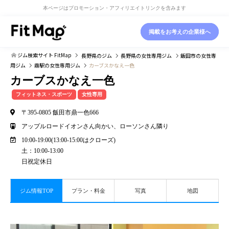
本ページはプロモーション・アフィリエイトリンクを含みます
掲載をお考えの企業様へ
ジム検索サイト FitMap
長野県
のジム
長野県
の女性専用ジム
飯田市
の女性専
用ジム
鼎駅
の女性専用ジム
カーブスかなえ一色
カーブスかなえ一色
フィットネス・スポーツ
女性専用
〒395-0805 飯田市鼎一色666
アップルロードイオンさん向かい、ローソンさん隣り
10:00-19:00(13:00-15:00はクローズ)
土：10:00-13:00
日祝定休日
ジム情報TOP
プラン・料金
写真
地図