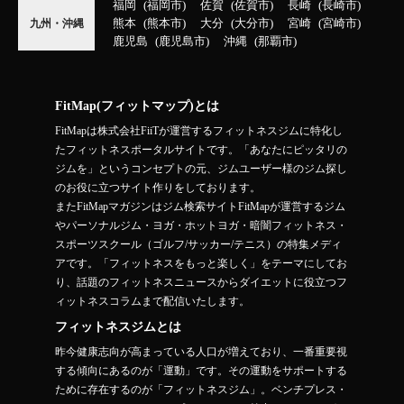
福岡
福岡市
佐賀
佐賀市
長崎
長崎市
熊本
熊本市
大分
大分市
宮崎
宮崎市
九州・沖縄
鹿児島
鹿児島市
沖縄
那覇市
FitMap(フィットマップ)とは
FitMapは株式会社FiiTが運営するフィットネスジムに特化し
たフィットネスポータルサイトです。「あなたにピッタリの
ジムを」というコンセプトの元、ジムユーザー様のジム探し
のお役に立つサイト作りをしております。
またFitMapマガジンはジム検索サイトFitMapが運営するジム
やパーソナルジム・ヨガ・ホットヨガ・暗闇フィットネス・
スポーツスクール（ゴルフ/サッカー/テニス）の特集メディ
アです。「フィットネスをもっと楽しく」をテーマにしてお
り、話題のフィットネスニュースからダイエットに役立つフ
ィットネスコラムまで配信いたします。
フィットネスジムとは
昨今健康志向が高まっている人口が増えており、一番重要視
する傾向にあるのが「運動」です。その運動をサポートする
ために存在するのが「フィットネスジム」。ベンチプレス・