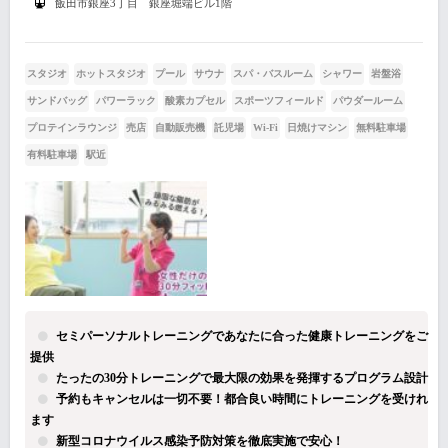
飯田市銀座3丁目 銀座堀端ビル1階
スタジオ
ホットスタジオ
プール
サウナ
スパ・バスルーム
シャワー
岩盤浴
サンドバッグ
パワーラック
酸素カプセル
スポーツフィールド
パウダールーム
プロテインラウンジ
売店
自動販売機
託児場
Wi-Fi
日焼けマシン
無料駐車場
有料駐車場
駅近
セミパーソナルトレーニングであなたに合った健康トレーニングをご
提供
たったの30分トレーニングで最大限の効果を発揮するプログラム設計
予約もキャンセルは一切不要！都合良い時間にトレーニングを受けれ
ます
新型コロナウイルス感染予防対策を徹底実施で安心！