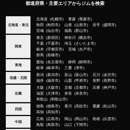
都道府県・主要エリアからジムを検索
北海道
札幌市
青森
青森市
秋田
秋田市
山形
山形市
岩手
盛岡市
北海道・東北
宮城
仙台市
福島
郡山市
東京
新宿区
神奈川
横浜市
千葉
千葉市
埼玉
さいたま市
関東
栃木
宇都宮市
茨城
水戸市
群馬
前橋市
愛知
名古屋市
静岡
静岡市
東海
岐阜
岐阜市
三重
津市
新潟
新潟市
富山
富山市
石川
金沢市
信越・北陸
福井
福井市
山梨
甲府市
長野
長野市
大阪
大阪市
京都
京都市
兵庫
神戸市
滋賀
大津市
奈良
奈良市
近畿
和歌山
和歌山市
徳島
徳島市
香川
高松市
愛媛
松山市
四国
高知
高知市
広島
広島市
岡山
岡山市
島根
出雲市
中国
鳥取
鳥取市
山口
下関市