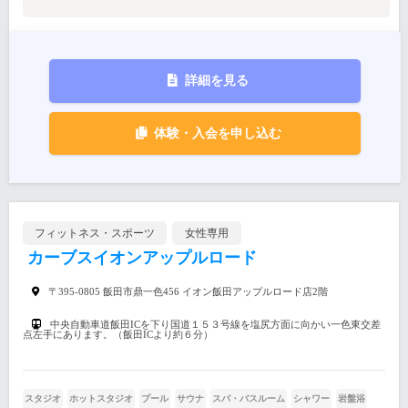
詳細を見る
体験・入会を申し込む
フィットネス・スポーツ
女性専用
カーブスイオンアップルロード
〒395-0805 飯田市鼎一色456 イオン飯田アップルロード店2階
中央自動車道飯田ICを下り国道１５３号線を塩尻方面に向かい一色東交差
点左手にあります。（飯田ICより約６分）
スタジオ
ホットスタジオ
プール
サウナ
スパ・バスルーム
シャワー
岩盤浴