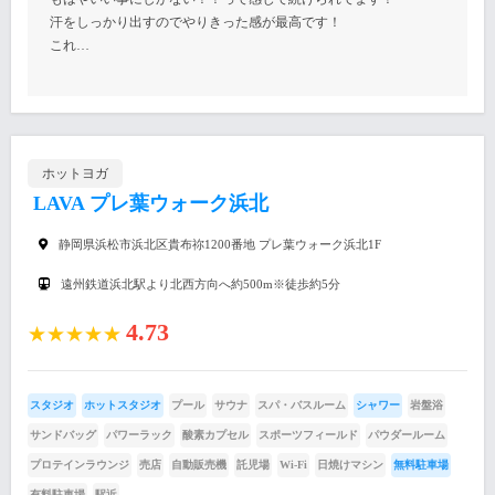
汗をしっかり出すのでやりきった感が最高です！
これ…
ホットヨガ
LAVA プレ葉ウォーク浜北
静岡県浜松市浜北区貴布祢1200番地 プレ葉ウォーク浜北1F
遠州鉄道浜北駅より北西方向へ約500m※徒歩約5分
4.73
★★★★★
スタジオ
ホットスタジオ
プール
サウナ
スパ・バスルーム
シャワー
岩盤浴
サンドバッグ
パワーラック
酸素カプセル
スポーツフィールド
パウダールーム
プロテインラウンジ
売店
自動販売機
託児場
Wi-Fi
日焼けマシン
無料駐車場
有料駐車場
駅近