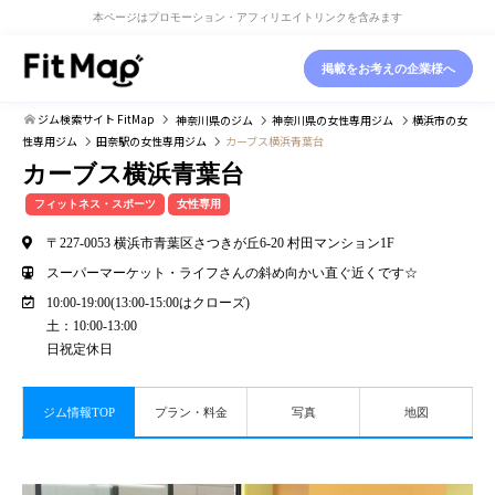
本ページはプロモーション・アフィリエイトリンクを含みます
掲載をお考えの企業様へ
ジム検索サイト FitMap
神奈川県
のジム
神奈川県
の女性専用ジム
横浜市
の女
性専用ジム
田奈駅
の女性専用ジム
カーブス横浜青葉台
カーブス横浜青葉台
フィットネス・スポーツ
女性専用
〒227-0053 横浜市青葉区さつきが丘6-20 村田マンション1F
スーパーマーケット・ライフさんの斜め向かい直ぐ近くです☆
10:00-19:00(13:00-15:00はクローズ)
土：10:00-13:00
日祝定休日
ジム情報TOP
プラン・料金
写真
地図