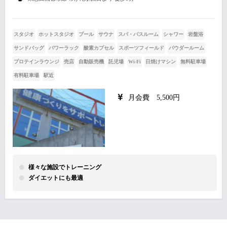
スタジオ
ホットスタジオ
プール
サウナ
スパ・バスルーム
シャワー
岩盤浴
サンドバッグ
パワーラック
酸素カプセル
スポーツフィールド
パウダールーム
プロテインラウンジ
売店
自動販売機
託児場
Wi-Fi
日焼けマシン
無料駐車場
有料駐車場
駅近
月会費 5,500円
様々な施設でトレーニング
ダイエットにも最適