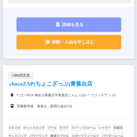
詳細を見る
体験・入会を申し込む
24時間営業
chocoZAP(ちょこざっぷ)青葉台店
〒227-0054 神奈川県横浜市青葉区しらとり台1-7 ヴァンテアン 1F
田園都市線「青葉台」駅西口徒歩5分
スタジオ
ホットスタジオ
プール
サウナ
スパ・バスルーム
シャワー
岩盤浴
サンドバッグ
パワーラック
酸素カプセル
スポーツフィールド
パウダールーム