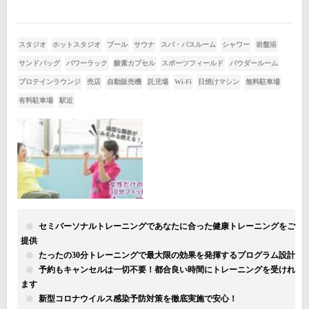
スタジオ
ホットスタジオ
プール
サウナ
スパ・バスルーム
シャワー
岩盤浴
サンドバッグ
パワーラック
酸素カプセル
スポーツフィールド
パウダールーム
プロテインラウンジ
売店
自動販売機
託児場
Wi-Fi
日焼けマシン
無料駐車場
有料駐車場
駅近
セミパーソナルトレーニングであなたに合った健康トレーニングをご
提供
たったの30分トレーニングで最大限の効果を発揮するプログラム設計
予約もキャンセルは一切不要！都合良い時間にトレーニングを受けれ
ます
新型コロナウイルス感染予防対策を徹底実施で安心！