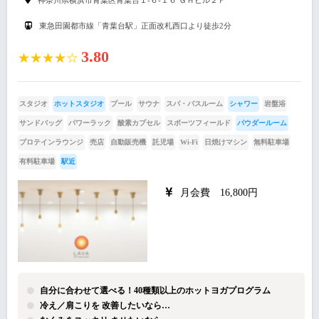
東急田園都市線「青葉台駅」正面改札西口より徒歩2分
3.80
★★★★☆
スタジオ
ホットスタジオ
プール
サウナ
スパ・バスルーム
シャワー
岩盤浴
サンドバッグ
パワーラック
酸素カプセル
スポーツフィールド
パウダールーム
プロテインラウンジ
売店
自動販売機
託児場
Wi-Fi
日焼けマシン
無料駐車場
有料駐車場
駅近
月会費 16,800円
自分に合わせて選べる！40種類以上のホットヨガプログラム
冷え／肩こりを 改善したいなら…