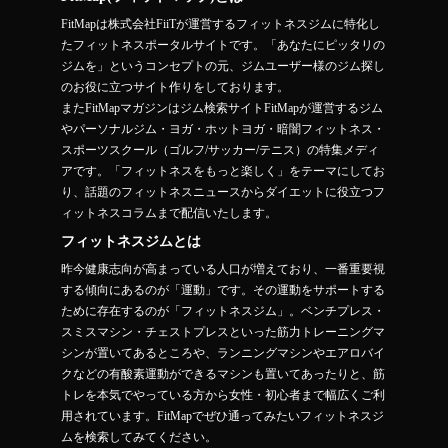
FitMapは株式会社FiiTが運営するフィットネスジムに特化し
たフィットネスポータルサイトです。「あなたにピッタリの
ジムを」というコンセプトの元、ジムユーザー様のジム探し
のお役に立つサイト作りをしております。
またFitMapマガジンはジム検索サイトFitMapが運営するジム
やパーソナルジム・ヨガ・ホットヨガ・暗闇フィットネス・
スポーツスクール（ゴルフ/サッカー/テニス）の特集メディ
アです。「フィットネスをもっと楽しく」をテーマにしてお
り、話題のフィットネスニュースからダイエットに役立つフ
ィットネスコラムまで配信いたします。
フィットネスジムとは
昨今健康志向が高まっている人口が増えており、一番重要視
する傾向にあるのが「運動」です。その運動をサポートする
ために存在するのが「フィットネスジム」。ベンチプレス・
スミスマシン・チェストプレスといった筋力トレーニングマ
シンが置いてあるところや、ランニングマシンやエアロバイ
クなどの有酸素運動ができるマシンも置いてあったりと、筋
トレを本気でやっている方から女性・初心者まで幅広くご利
用されています。FitMapでぜひ通ってみたいフィットネスジ
ムを検索してみてください。