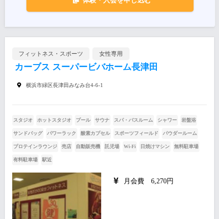
体験・入会を申し込む
フィットネス・スポーツ
女性専用
カーブス スーパービバホーム長津田
横浜市緑区長津田みなみ台4-6-1
スタジオ
ホットスタジオ
プール
サウナ
スパ・バスルーム
シャワー
岩盤浴
サンドバッグ
パワーラック
酸素カプセル
スポーツフィールド
パウダールーム
プロテインラウンジ
売店
自動販売機
託児場
Wi-Fi
日焼けマシン
無料駐車場
有料駐車場
駅近
月会費 6,270円