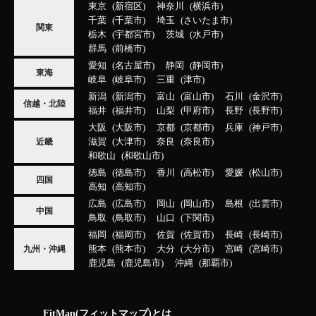
東京
新宿区
神奈川
横浜市
千葉
千葉市
埼玉
さいたま市
関東
栃木
宇都宮市
茨城
水戸市
群馬
前橋市
愛知
名古屋市
静岡
静岡市
東海
岐阜
岐阜市
三重
津市
新潟
新潟市
富山
富山市
石川
金沢市
信越・北陸
福井
福井市
山梨
甲府市
長野
長野市
大阪
大阪市
京都
京都市
兵庫
神戸市
滋賀
大津市
奈良
奈良市
近畿
和歌山
和歌山市
徳島
徳島市
香川
高松市
愛媛
松山市
四国
高知
高知市
広島
広島市
岡山
岡山市
島根
出雲市
中国
鳥取
鳥取市
山口
下関市
福岡
福岡市
佐賀
佐賀市
長崎
長崎市
熊本
熊本市
大分
大分市
宮崎
宮崎市
九州・沖縄
鹿児島
鹿児島市
沖縄
那覇市
FitMap(フィットマップ)とは