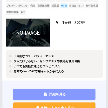
プロテインラウンジ
売店
自動販売機
託児場
Wi-Fi
日焼けマシン
無料駐車場
有料駐車場
駅近
月会費 3,278円
圧倒的なコストパフォーマンス
ジムだけじゃない！セルフエステや脱毛も利用可能
いつでも気軽に通えるコンビニジム
無料でchocoZAP専用キットが手に入る
詳細を見る