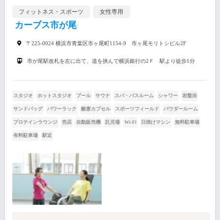
フィットネス・スポーツ
女性専用
カーブス市が尾
〒225-0024 横浜市青葉区市ヶ尾町1154-9 市ヶ尾モリトシビル2F
市が尾駅改札を左に出て、道を挟んで横浜銀行の2Ｆ 駅より徒歩1分
スタジオ
ホットスタジオ
プール
サウナ
スパ・バスルーム
シャワー
岩盤浴
サンドバッグ
パワーラック
酸素カプセル
スポーツフィールド
パウダールーム
プロテインラウンジ
売店
自動販売機
託児場
Wi-Fi
日焼けマシン
無料駐車場
有料駐車場
駅近