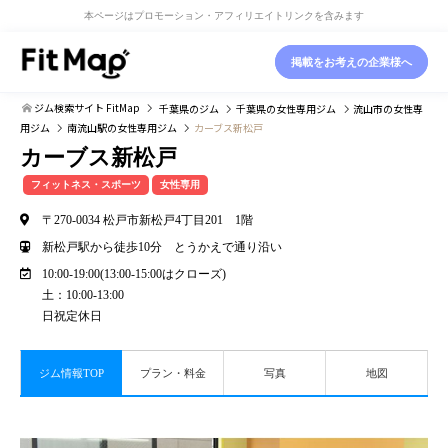
本ページはプロモーション・アフィリエイトリンクを含みます
掲載をお考えの企業様へ
ジム検索サイト FitMap
千葉県
のジム
千葉県
の女性専用ジム
流山市
の女性専
用ジム
南流山駅
の女性専用ジム
カーブス新松戸
カーブス新松戸
フィットネス・スポーツ
女性専用
〒270-0034 松戸市新松戸4丁目201 1階
新松戸駅から徒歩10分 とうかえで通り沿い
10:00-19:00(13:00-15:00はクローズ)
土：10:00-13:00
日祝定休日
ジム情報TOP
プラン・料金
写真
地図