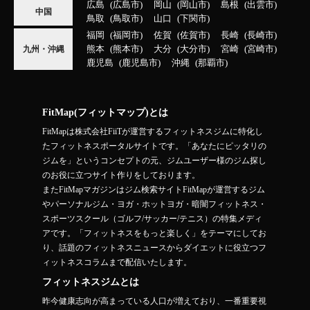
広島
広島市
岡山
岡山市
島根
出雲市
中国
鳥取
鳥取市
山口
下関市
福岡
福岡市
佐賀
佐賀市
長崎
長崎市
熊本
熊本市
大分
大分市
宮崎
宮崎市
九州・沖縄
鹿児島
鹿児島市
沖縄
那覇市
FitMap(フィットマップ)とは
FitMapは株式会社FiiTが運営するフィットネスジムに特化し
たフィットネスポータルサイトです。「あなたにピッタリの
ジムを」というコンセプトの元、ジムユーザー様のジム探し
のお役に立つサイト作りをしております。
またFitMapマガジンはジム検索サイトFitMapが運営するジム
やパーソナルジム・ヨガ・ホットヨガ・暗闇フィットネス・
スポーツスクール（ゴルフ/サッカー/テニス）の特集メディ
アです。「フィットネスをもっと楽しく」をテーマにしてお
り、話題のフィットネスニュースからダイエットに役立つフ
ィットネスコラムまで配信いたします。
フィットネスジムとは
昨今健康志向が高まっている人口が増えており、一番重要視