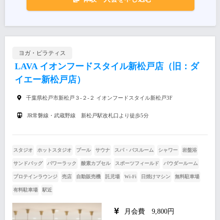
ヨガ・ピラティス
LAVA イオンフードスタイル新松戸店（旧：ダ
イエー新松戸店）
千葉県松戸市新松戸３-２-２ イオンフードスタイル新松戸3F
JR常磐線・武蔵野線 新松戸駅改札口より徒歩5分
スタジオ
ホットスタジオ
プール
サウナ
スパ・バスルーム
シャワー
岩盤浴
サンドバッグ
パワーラック
酸素カプセル
スポーツフィールド
パウダールーム
プロテインラウンジ
売店
自動販売機
託児場
Wi-Fi
日焼けマシン
無料駐車場
有料駐車場
駅近
月会費 9,800円