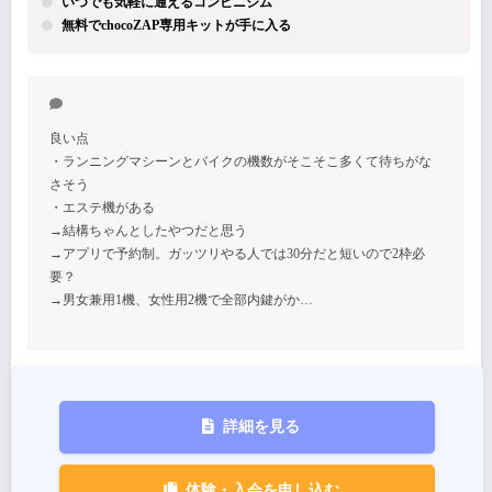
いつでも気軽に通えるコンビニジム
無料でchocoZAP専用キットが手に入る
良い点
・ランニングマシーンとバイクの機数がそこそこ多くて待ちがな
さそう
・エステ機がある
→結構ちゃんとしたやつだと思う
→アプリで予約制。ガッツリやる人では30分だと短いので2枠必
要？
→男女兼用1機、女性用2機で全部内鍵がか…
詳細を見る
体験・入会を申し込む