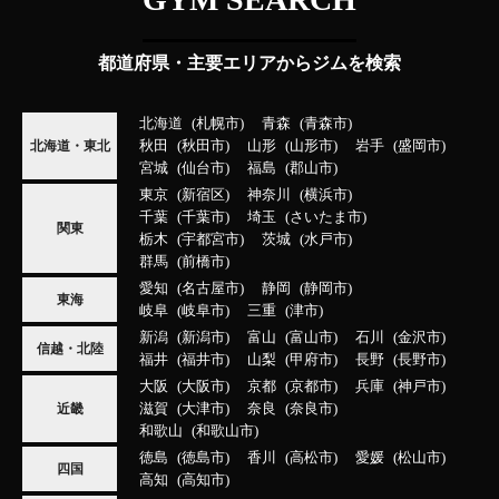
都道府県・主要エリアからジムを検索
北海道
札幌市
青森
青森市
秋田
秋田市
山形
山形市
岩手
盛岡市
北海道・東北
宮城
仙台市
福島
郡山市
東京
新宿区
神奈川
横浜市
千葉
千葉市
埼玉
さいたま市
関東
栃木
宇都宮市
茨城
水戸市
群馬
前橋市
愛知
名古屋市
静岡
静岡市
東海
岐阜
岐阜市
三重
津市
新潟
新潟市
富山
富山市
石川
金沢市
信越・北陸
福井
福井市
山梨
甲府市
長野
長野市
大阪
大阪市
京都
京都市
兵庫
神戸市
滋賀
大津市
奈良
奈良市
近畿
和歌山
和歌山市
徳島
徳島市
香川
高松市
愛媛
松山市
四国
高知
高知市