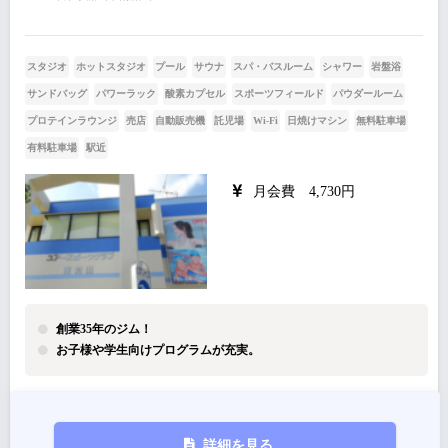
スタジオ
ホットスタジオ
プール
サウナ
スパ・バスルーム
シャワー
岩盤浴
サンドバッグ
パワーラック
酸素カプセル
スポーツフィールド
パウダールーム
プロテインラウンジ
売店
自動販売機
託児場
Wi-Fi
日焼けマシン
無料駐車場
有料駐車場
駅近
月会費 4,730円
創業35年のジム！
お子様や学生向けプログラムが充実。
詳細を見る