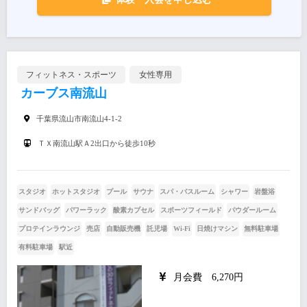
フィットネス・スポーツ
女性専用
カーブス南流山
千葉県流山市南流山4-1-2
ＴＸ南流山駅Ａ2出口から徒歩10秒
スタジオ
ホットスタジオ
プール
サウナ
スパ・バスルーム
シャワー
岩盤浴
サンドバッグ
パワーラック
酸素カプセル
スポーツフィールド
パウダールーム
プロテインラウンジ
売店
自動販売機
託児場
Wi-Fi
日焼けマシン
無料駐車場
有料駐車場
駅近
月会費 6,270円