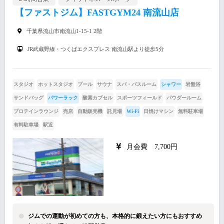
【ファストジム】FASTGYM24 南流山店
千葉県流山市南流山1-15-1 2階
JR武蔵野線・つくばエクスプレス 南流山駅より徒歩5分
スタジオ
ホットスタジオ
プール
サウナ
スパ・バスルーム
シャワー
岩盤浴
サンドバッグ
パワーラック
酸素カプセル
スポーツフィールド
パウダールーム
プロテインラウンジ
売店
自動販売機
託児場
Wi-Fi
日焼けマシン
無料駐車場
有料駐車場
駅近
月会費 7,700円
ジムでの運動が初めての方も、本格的に鍛えたい方にもおすすめ