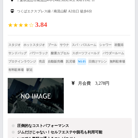
つくばエクスプレス線 / 南流山駅 A2出口 徒歩6分
3.84
★★★★☆
スタジオ
ホットスタジオ
プール
サウナ
スパ・バスルーム
シャワー
岩盤浴
サンドバッグ
パワーラック
酸素カプセル
スポーツフィールド
パウダールーム
プロテインラウンジ
売店
自動販売機
託児場
Wi-Fi
日焼けマシン
無料駐車場
有料駐車場
駅近
月会費 3,278円
圧倒的なコストパフォーマンス
ジムだけじゃない！セルフエステや脱毛も利用可能