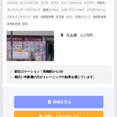
スタジオ
ホットスタジオ
プール
サウナ
スパ・バスルーム
シャワー
岩盤浴
サンドバッグ
パワーラック
酸素カプセル
スポーツフィールド
パウダールーム
プロテインラウンジ
売店
自動販売機
託児場
Wi-Fi
日焼けマシン
無料駐車場
有料駐車場
駅近
月会費 6,270円
駅近ロケーション！馬橋駅から5分
幅広い年齢層の方がトレーニングの効果を感じています。
詳細を見る
体験・入会を申し込む