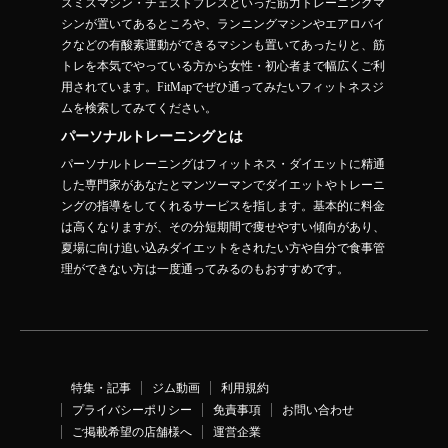
スミスマシン・チェストプレスといった筋力トレーニングマ
シンが置いてあるところや、ランニングマシンやエアロバイ
クなどの有酸素運動ができるマシンも置いてあったりと、筋
トレを本気でやっている方から女性・初心者まで幅広くご利
用されています。FitMapでぜひ通ってみたいフィットネスジ
ムを検索してみてください。
パーソナルトレーニングとは
パーソナルトレーニングはフィットネス・ダイエットに精通
した専門家があなたとマンツーマンでダイエットやトレーニ
ングの指導をしてくれるサービスを指します。基本的に料金
は高くなりますが、その分短期間で痩せやすい傾向があり、
夏場に向け追い込みダイエットをされたい方や自分で食事管
理ができない方は一度通ってみるのもおすすめです。
特集・記事
ジム動画
利用規約
プライバシーポリシー
免責事項
お問い合わせ
ご掲載希望の店舗様へ
運営企業