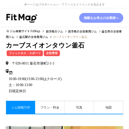
本ページはプロモーション・アフィリエイトリンクを含みます
掲載をお考えの企業様へ
ジム検索サイト FitMap
岩手県
のジム
岩手県
の女性専用ジム
釜石市
の女性専
用ジム
釜石駅
の女性専用ジム
カーブスイオンタウン釜石
カーブスイオンタウン釜石
フィットネス・スポーツ
女性専用
〒026-0011 釜石市港町2-1-1
10:00-19:00(13:00-15:00はクローズ)
土：10:00-13:00
日祝定休日
ジム情報TOP
プラン・料金
写真
地図