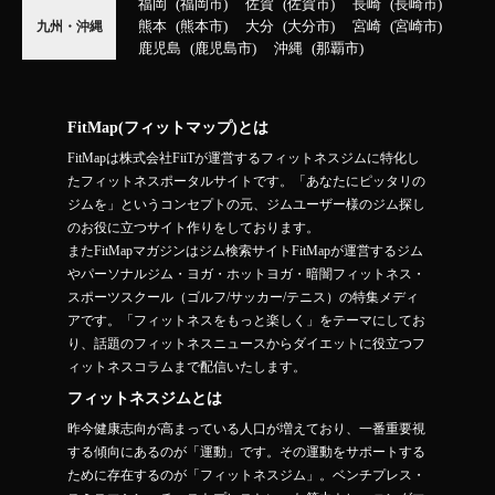
福岡
福岡市
佐賀
佐賀市
長崎
長崎市
熊本
熊本市
大分
大分市
宮崎
宮崎市
九州・沖縄
鹿児島
鹿児島市
沖縄
那覇市
FitMap(フィットマップ)とは
FitMapは株式会社FiiTが運営するフィットネスジムに特化し
たフィットネスポータルサイトです。「あなたにピッタリの
ジムを」というコンセプトの元、ジムユーザー様のジム探し
のお役に立つサイト作りをしております。
またFitMapマガジンはジム検索サイトFitMapが運営するジム
やパーソナルジム・ヨガ・ホットヨガ・暗闇フィットネス・
スポーツスクール（ゴルフ/サッカー/テニス）の特集メディ
アです。「フィットネスをもっと楽しく」をテーマにしてお
り、話題のフィットネスニュースからダイエットに役立つフ
ィットネスコラムまで配信いたします。
フィットネスジムとは
昨今健康志向が高まっている人口が増えており、一番重要視
する傾向にあるのが「運動」です。その運動をサポートする
ために存在するのが「フィットネスジム」。ベンチプレス・