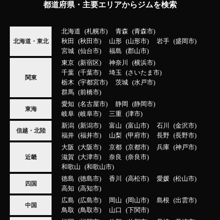
都道府県・主要エリアからジムを検索
北海道
札幌市
青森
青森市
秋田
秋田市
山形
山形市
岩手
盛岡市
北海道・東北
宮城
仙台市
福島
郡山市
東京
新宿区
神奈川
横浜市
千葉
千葉市
埼玉
さいたま市
関東
栃木
宇都宮市
茨城
水戸市
群馬
前橋市
愛知
名古屋市
静岡
静岡市
東海
岐阜
岐阜市
三重
津市
新潟
新潟市
富山
富山市
石川
金沢市
信越・北陸
福井
福井市
山梨
甲府市
長野
長野市
大阪
大阪市
京都
京都市
兵庫
神戸市
滋賀
大津市
奈良
奈良市
近畿
和歌山
和歌山市
徳島
徳島市
香川
高松市
愛媛
松山市
四国
高知
高知市
広島
広島市
岡山
岡山市
島根
出雲市
中国
鳥取
鳥取市
山口
下関市