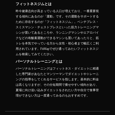
フィットネスジムとは
昨今健康志向が高まっている人口が増えており、一番重要視
する傾向にあるのが「運動」です。その運動をサポートする
ために存在するのが「フィットネスジム」。ベンチプレス・
スミスマシン・チェストプレスといった筋力トレーニングマ
シンが置いてあるところや、ランニングマシンやエアロバイ
クなどの有酸素運動ができるマシンも置いてあったりと、筋
トレを本気でやっている方から女性・初心者まで幅広くご利
用されています。FitMapでぜひ通ってみたいフィットネスジ
ムを検索してみてください。
パーソナルトレーニングとは
パーソナルトレーニングはフィットネス・ダイエットに精通
した専門家があなたとマンツーマンでダイエットやトレーニ
ングの指導をしてくれるサービスを指します。基本的に料金
は高くなりますが、その分短期間で痩せやすい傾向があり、
夏場に向け追い込みダイエットをされたい方や自分で食事管
理ができない方は一度通ってみるのもおすすめです。