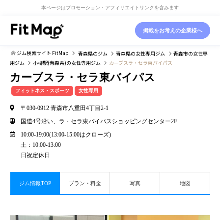
本ページはプロモーション・アフィリエイトリンクを含みます
掲載をお考えの企業様へ
ジム検索サイト FitMap
青森県
のジム
青森県
の女性専用ジム
青森市
の女性専
用ジム
小柳駅(青森県)
の女性専用ジム
カーブスラ・セラ東バイパス
カーブスラ・セラ東バイパス
フィットネス・スポーツ
女性専用
〒030-0912 青森市八重田4丁目2-1
国道4号沿い、ラ・セラ東バイパスショッピングセンター2F
10:00-19:00(13:00-15:00はクローズ)
土：10:00-13:00
日祝定休日
ジム情報TOP
プラン・料金
写真
地図