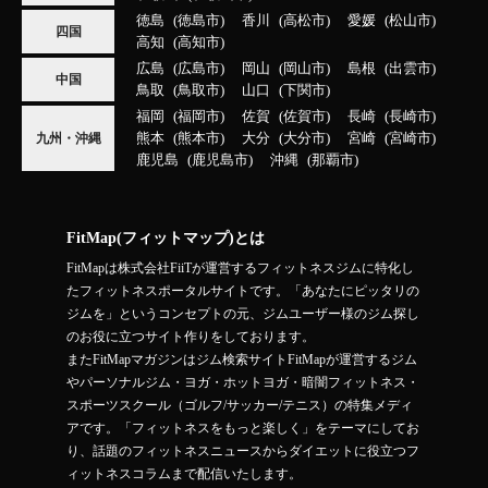
徳島
徳島市
香川
高松市
愛媛
松山市
四国
高知
高知市
広島
広島市
岡山
岡山市
島根
出雲市
中国
鳥取
鳥取市
山口
下関市
福岡
福岡市
佐賀
佐賀市
長崎
長崎市
熊本
熊本市
大分
大分市
宮崎
宮崎市
九州・沖縄
鹿児島
鹿児島市
沖縄
那覇市
FitMap(フィットマップ)とは
FitMapは株式会社FiiTが運営するフィットネスジムに特化し
たフィットネスポータルサイトです。「あなたにピッタリの
ジムを」というコンセプトの元、ジムユーザー様のジム探し
のお役に立つサイト作りをしております。
またFitMapマガジンはジム検索サイトFitMapが運営するジム
やパーソナルジム・ヨガ・ホットヨガ・暗闇フィットネス・
スポーツスクール（ゴルフ/サッカー/テニス）の特集メディ
アです。「フィットネスをもっと楽しく」をテーマにしてお
り、話題のフィットネスニュースからダイエットに役立つフ
ィットネスコラムまで配信いたします。