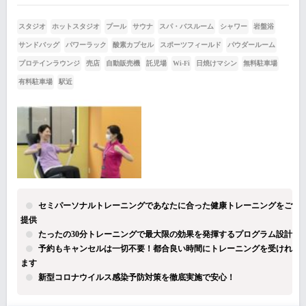
スタジオ
ホットスタジオ
プール
サウナ
スパ・バスルーム
シャワー
岩盤浴
サンドバッグ
パワーラック
酸素カプセル
スポーツフィールド
パウダールーム
プロテインラウンジ
売店
自動販売機
託児場
Wi-Fi
日焼けマシン
無料駐車場
有料駐車場
駅近
セミパーソナルトレーニングであなたに合った健康トレーニングをご
提供
たったの30分トレーニングで最大限の効果を発揮するプログラム設計
予約もキャンセルは一切不要！都合良い時間にトレーニングを受けれ
ます
新型コロナウイルス感染予防対策を徹底実施で安心！