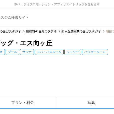
本ページはプロモーション・アフィリエイトリンクを含みます
ネスジム検索サイト
のヨガスタジオ
川崎市
のヨガスタジオ
向ヶ丘遊園駅
のヨガスタジオ
朝日
ビッグ・エス向ヶ丘
オ
プール
サウナ
スパ・バスルーム
シャワー
パウダールーム
プラン・料金
写真