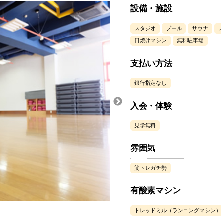
設備・施設
スタジオ
プール
サウナ
日焼けマシン
無料駐車場
支払い方法
銀行指定なし
入会・体験
見学無料
雰囲気
筋トレガチ勢
有酸素マシン
トレッドミル（ランニングマシン）