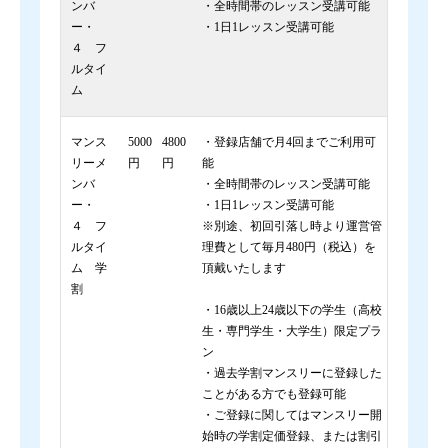
ンバ
・全時間帯のレッスン受講可能
ー・
・1日1レッスン受講可能
４ フ
ルタイ
ム
マンス
5000
4800
・登録店舗で月4回までご利用可
リーメ
円
円
能
ンバ
・全時間帯のレッスン受講可能
ー・
・1日1レッスン受講可能
４ フ
※別途、初回引落し時より運営管
ルタイ
理費として毎月480円（税込）を
ム 学
頂戴いたします
割
・16歳以上24歳以下の学生（高校
生・専門学生・大学生）限定プラ
ン
・過去学割マンスリーに登録した
ことがある方でも登録可能
・ご登録に関してはマンスリー開
始時の学割定価登録、または割引