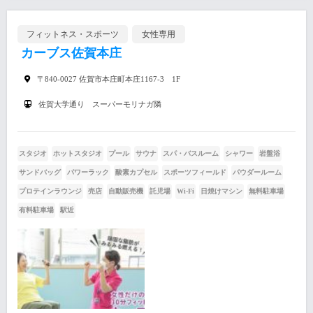
フィットネス・スポーツ
女性専用
カーブス佐賀本庄
〒840-0027 佐賀市本庄町本庄1167-3 1F
佐賀大学通り スーパーモリナガ隣
スタジオ
ホットスタジオ
プール
サウナ
スパ・バスルーム
シャワー
岩盤浴
サンドバッグ
パワーラック
酸素カプセル
スポーツフィールド
パウダールーム
プロテインラウンジ
売店
自動販売機
託児場
Wi-Fi
日焼けマシン
無料駐車場
有料駐車場
駅近