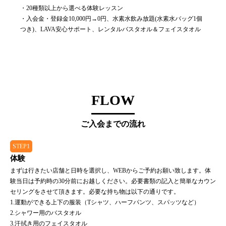
・20種類以上から選べる体験レッスン
・入会金・登録金10,000円→0円、水素水飲み放題(水素水バッグ1個
つき)、LAVA安心サポート、レンタルバスタオル＆フェイスタオル
FLOW
ご入会までの流れ
STEP1
体験
まずは行きたい店舗と日時を選択し、WEBからご予約お願い致します。体
験当日は予約時の30分前にお越しください。必要書類の記入と簡単なカウン
セリングをさせて頂きます。必要な持ち物は以下の通りです。
1.運動ができる上下の服装（Tシャツ、ハーフパンツ、スパッツなど）
2.シャワー用のバスタオル
3.汗拭き用のフェイスタオル