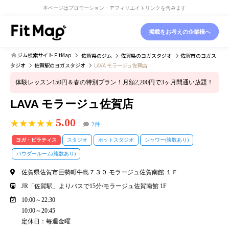
本ページはプロモーション・アフィリエイトリンクを含みます
掲載をお考えの企業様へ
ジム検索サイト FitMap
佐賀県
のジム
佐賀県
のヨガスタジオ
佐賀市
のヨガス
タジオ
佐賀駅
のヨガスタジオ
LAVA モラージュ佐賀店
体験レッスン150円＆春の特別プラン！月額2,200円で3ヶ月間通い放題！
LAVA モラージュ佐賀店
5.00
★★★★★
2件
ヨガ・ピラティス
スタジオ
ホットスタジオ
シャワー(複数あり)
パウダールーム(複数あり)
佐賀県佐賀市巨勢町牛島７３０ モラージュ佐賀南館 １Ｆ
JR「佐賀駅」よりバスで15分/モラージュ佐賀南館 1F
10:00～22:30
10:00～20:45
定休日：毎週金曜