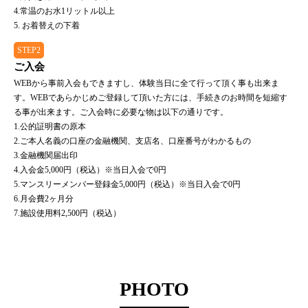
4.常温のお水1リットル以上
5. お着替えの下着
STEP2
ご入会
WEBから事前入会もできますし、体験当日に全て行って頂く事も出来ま
す。WEBであらかじめご登録して頂いた方には、手続きのお時間を短縮す
る事が出来ます。ご入会時に必要な物は以下の通りです。
1.公的証明書の原本
2.ご本人名義の口座の金融機関、支店名、口座番号がわかるもの
3.金融機関届出印
4.入会金5,000円（税込）※当日入会で0円
5.マンスリーメンバー登録金5,000円（税込）※当日入会で0円
6.月会費2ヶ月分
7.施設使用料2,500円（税込）
PHOTO