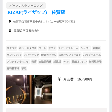
パーソナルトレーニング
RIZAP(ライザップ) 佐賀店
佐賀県佐賀市駅前中央1-1-4 パエーゼ駅南 504/502
佐賀駅 南口 徒歩5分
スタジオ
ホットスタジオ
プール
サウナ
スパ・バスルーム
シャワー
岩盤浴
サンドバッグ
パワーラック
酸素カプセル
スポーツフィールド
パウダールーム
プロテインラウンジ
売店
自動販売機
託児場
Wi-Fi
日焼けマシン
無料駐車場
有料駐車場
駅近
月会費 163,900円