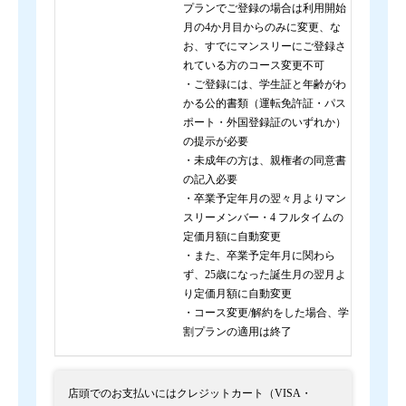
プランでご登録の場合は利用開始
月の4か月目からのみに変更、な
お、すでにマンスリーにご登録さ
れている方のコース変更不可
・ご登録には、学生証と年齢がわ
かる公的書類（運転免許証・パス
ポート・外国登録証のいずれか）
の提示が必要
・未成年の方は、親権者の同意書
の記入必要
・卒業予定年月の翌々月よりマン
スリーメンバー・4 フルタイムの
定価月額に自動変更
・また、卒業予定年月に関わら
ず、25歳になった誕生月の翌月よ
り定価月額に自動変更
・コース変更/解約をした場合、学
割プランの適用は終了
店頭でのお支払いにはクレジットカート（VISA・