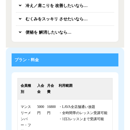
冷え／肩こりを 改善したいなら…
むくみをスッキリ させたいなら…
便秘を 解消したいなら…
プラン・料金
会員種
入会
月会
利用範囲
別
金
費
マンス
5000
16800
・LAVA全店舗通い放題
リーメ
円
円
・全時間帯のレッスン受講可能
ンバ
・1日2レッスンまで受講可能
ー・フ