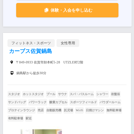
体験・入会を申し込む
フィットネス・スポーツ
女性専用
カーブス佐賀鍋島
〒849-0933 佐賀市卸本町5-28 UTZLERT2階
鍋島駅から徒歩30分
スタジオ
ホットスタジオ
プール
サウナ
スパ・バスルーム
シャワー
岩盤浴
サンドバッグ
パワーラック
酸素カプセル
スポーツフィールド
パウダールーム
プロテインラウンジ
売店
自動販売機
託児場
Wi-Fi
日焼けマシン
無料駐車場
有料駐車場
駅近