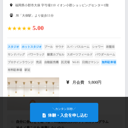
福岡県小郡市大保 字弓場110 イオン小郡ショッピングセンター1階
JR「大保駅」より徒歩11分
5.00
★★★★★
スタジオ
ホットスタジオ
プール
サウナ
スパ・バスルーム
シャワー
岩盤浴
サンドバッグ
パワーラック
酸素カプセル
スポーツフィールド
パウダールーム
プロテインラウンジ
売店
自動販売機
託児場
Wi-Fi
日焼けマシン
無料駐車場
有料駐車場
駅近
月会費 9,800円
＼カンタン30秒／
体験・入会を申し込む
自分に合わせて選べる！40種類以上のホットヨガプログラム
冷え／肩こりを 改善したいなら…