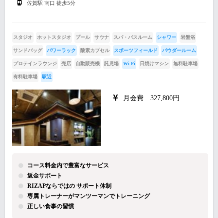
佐賀駅 南口 徒歩5分
スタジオ
ホットスタジオ
プール
サウナ
スパ・バスルーム
シャワー
岩盤浴
サンドバッグ
パワーラック
酸素カプセル
スポーツフィールド
パウダールーム
プロテインラウンジ
売店
自動販売機
託児場
Wi-Fi
日焼けマシン
無料駐車場
有料駐車場
駅近
月会費 327,800円
コース料金内で豊富なサービス
返金サポート
RIZAPならではの サポート体制
専属トレーナーがマンツーマンでトレーニング
正しい食事の習慣