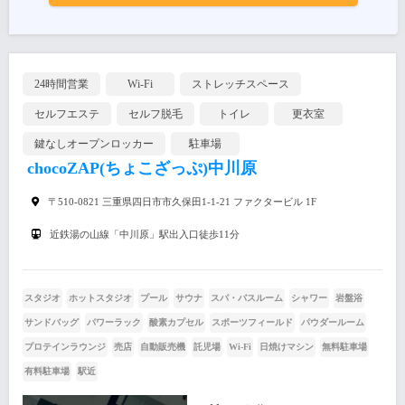
24時間営業
Wi-Fi
ストレッチスペース
セルフエステ
セルフ脱毛
トイレ
更衣室
鍵なしオープンロッカー
駐車場
chocoZAP(ちょこざっぷ)中川原
〒510-0821 三重県四日市市久保田1-1-21 ファクタービル 1F
近鉄湯の山線「中川原」駅出入口徒歩11分
スタジオ
ホットスタジオ
プール
サウナ
スパ・バスルーム
シャワー
岩盤浴
サンドバッグ
パワーラック
酸素カプセル
スポーツフィールド
パウダールーム
プロテインラウンジ
売店
自動販売機
託児場
Wi-Fi
日焼けマシン
無料駐車場
有料駐車場
駅近