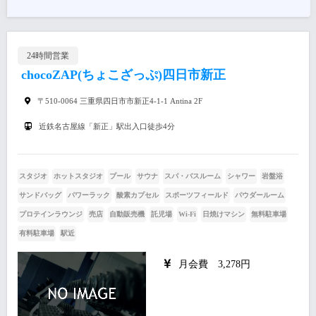
24時間営業
chocoZAP(ちょこざっぷ)四日市新正
〒510-0064 三重県四日市市新正4-1-1 Antina 2F
近鉄名古屋線「新正」駅出入口徒歩4分
スタジオ
ホットスタジオ
プール
サウナ
スパ・バスルーム
シャワー
岩盤浴
サンドバッグ
パワーラック
酸素カプセル
スポーツフィールド
パウダールーム
プロテインラウンジ
売店
自動販売機
託児場
Wi-Fi
日焼けマシン
無料駐車場
有料駐車場
駅近
月会費 3,278円