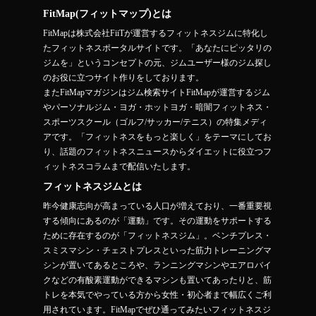
FitMap(フィットマップ)とは
FitMapは株式会社FiiTが運営するフィットネスジムに特化し
たフィットネスポータルサイトです。「あなたにピッタリの
ジムを」というコンセプトの元、ジムユーザー様のジム探し
のお役に立つサイト作りをしております。
またFitMapマガジンはジム検索サイトFitMapが運営するジム
やパーソナルジム・ヨガ・ホットヨガ・暗闇フィットネス・
スポーツスクール（ゴルフ/サッカー/テニス）の特集メディ
アです。「フィットネスをもっと楽しく」をテーマにしてお
り、話題のフィットネスニュースからダイエットに役立つフ
ィットネスコラムまで配信いたします。
フィットネスジムとは
昨今健康志向が高まっている人口が増えており、一番重要視
する傾向にあるのが「運動」です。その運動をサポートする
ために存在するのが「フィットネスジム」。ベンチプレス・
スミスマシン・チェストプレスといった筋力トレーニングマ
シンが置いてあるところや、ランニングマシンやエアロバイ
クなどの有酸素運動ができるマシンも置いてあったりと、筋
トレを本気でやっている方から女性・初心者まで幅広くご利
用されています。FitMapでぜひ通ってみたいフィットネスジ