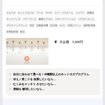
スタジオ
ホットスタジオ
プール
サウナ
スパ・バスルーム
シャワー
岩盤浴
サンドバッグ
パワーラック
酸素カプセル
スポーツフィールド
パウダールーム
プロテインラウンジ
売店
自動販売機
託児場
Wi-Fi
日焼けマシン
無料駐車場
有料駐車場
駅近
月会費 9,800円
自分に合わせて選べる！40種類以上のホットヨガプログラム
冷え／肩こりを 改善したいなら…
むくみをスッキリ させたいなら…
便秘を 解消したいなら…