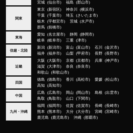
宮城
仙台市
福島
郡山市
東京
新宿区
神奈川
横浜市
千葉
千葉市
埼玉
さいたま市
関東
栃木
宇都宮市
茨城
水戸市
群馬
前橋市
愛知
名古屋市
静岡
静岡市
東海
岐阜
岐阜市
三重
津市
新潟
新潟市
富山
富山市
石川
金沢市
信越・北陸
福井
福井市
山梨
甲府市
長野
長野市
大阪
大阪市
京都
京都市
兵庫
神戸市
滋賀
大津市
奈良
奈良市
近畿
和歌山
和歌山市
徳島
徳島市
香川
高松市
愛媛
松山市
四国
高知
高知市
広島
広島市
岡山
岡山市
島根
出雲市
中国
鳥取
鳥取市
山口
下関市
福岡
福岡市
佐賀
佐賀市
長崎
長崎市
熊本
熊本市
大分
大分市
宮崎
宮崎市
九州・沖縄
鹿児島
鹿児島市
沖縄
那覇市