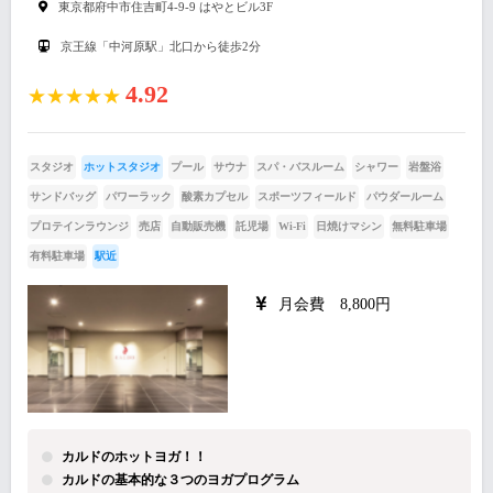
東京都府中市住吉町4-9-9 はやとビル3F
京王線「中河原駅」北口から徒歩2分
4.92
★★★★★
スタジオ
ホットスタジオ
プール
サウナ
スパ・バスルーム
シャワー
岩盤浴
サンドバッグ
パワーラック
酸素カプセル
スポーツフィールド
パウダールーム
プロテインラウンジ
売店
自動販売機
託児場
Wi-Fi
日焼けマシン
無料駐車場
有料駐車場
駅近
月会費 8,800円
カルドのホットヨガ！！
カルドの基本的な３つのヨガプログラム