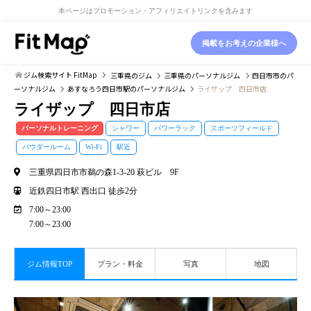
本ページはプロモーション・アフィリエイトリンクを含みます
掲載をお考えの企業様へ
ジム検索サイト FitMap
三重県
のジム
三重県
のパーソナルジム
四日市市
のパ
ーソナルジム
あすなろう四日市駅
のパーソナルジム
ライザップ 四日市店
ライザップ 四日市店
パーソナルトレーニング
シャワー
パワーラック
スポーツフィールド
パウダールーム
Wi-Fi
駅近
三重県四日市市鵜の森1-3-20 萩ビル 9F
近鉄四日市駅 西出口 徒歩2分
7:00～23:00
7:00～23:00
ジム情報TOP
プラン・料金
写真
地図