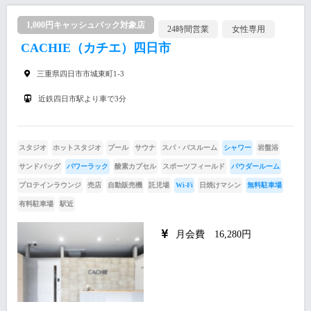
1,000円キャッシュバック対象店
24時間営業
女性専用
CACHIE（カチエ）四日市
三重県四日市市城東町1-3
近鉄四日市駅より車で3分
スタジオ
ホットスタジオ
プール
サウナ
スパ・バスルーム
シャワー
岩盤浴
サンドバッグ
パワーラック
酸素カプセル
スポーツフィールド
パウダールーム
プロテインラウンジ
売店
自動販売機
託児場
Wi-Fi
日焼けマシン
無料駐車場
有料駐車場
駅近
月会費 16,280円