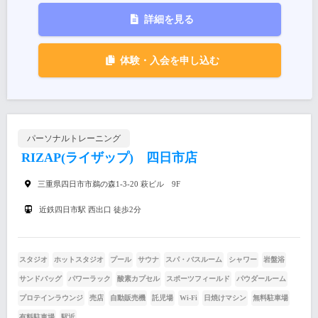
詳細を見る
体験・入会を申し込む
パーソナルトレーニング
RIZAP(ライザップ) 四日市店
三重県四日市市鵜の森1-3-20 萩ビル 9F
近鉄四日市駅 西出口 徒歩2分
スタジオ
ホットスタジオ
プール
サウナ
スパ・バスルーム
シャワー
岩盤浴
サンドバッグ
パワーラック
酸素カプセル
スポーツフィールド
パウダールーム
プロテインラウンジ
売店
自動販売機
託児場
Wi-Fi
日焼けマシン
無料駐車場
有料駐車場
駅近