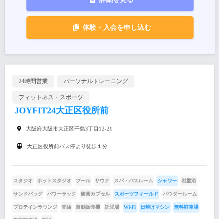
体験・入会を申し込む
24時間営業
パーソナルトレーニング
フィットネス・スポーツ
JOYFIT24大正区役所前
大阪府大阪市大正区千島3丁目12-21
大正区役所前バス停より徒歩１分
スタジオ
ホットスタジオ
プール
サウナ
スパ・バスルーム
シャワー
岩盤浴
サンドバッグ
パワーラック
酸素カプセル
スポーツフィールド
パウダールーム
プロテインラウンジ
売店
自動販売機
託児場
Wi-Fi
日焼けマシン
無料駐車場