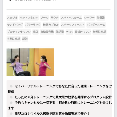
スタジオ
ホットスタジオ
プール
サウナ
スパ・バスルーム
シャワー
岩盤浴
サンドバッグ
パワーラック
酸素カプセル
スポーツフィールド
パウダールーム
プロテインラウンジ
売店
自動販売機
託児場
Wi-Fi
日焼けマシン
無料駐車場
有料駐車場
駅近
セミパーソナルトレーニングであなたに合った健康トレーニングをご
提供
たったの30分トレーニングで最大限の効果を発揮するプログラム設計
予約もキャンセルは一切不要！都合良い時間にトレーニングを受けれ
ます
新型コロナウイルス感染予防対策を徹底実施で安心！