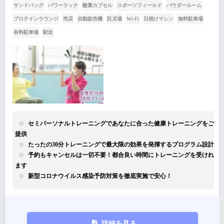
サンドバッグ
パワーラック
酸素カプセル
スポーツフィールド
パウダールーム
プロテインラウンジ
売店
自動販売機
託児場
Wi-Fi
日焼けマシン
無料駐車場
有料駐車場
駅近
セミパーソナルトレーニングであなたに合った健康トレーニングをご
提供
たったの30分トレーニングで最大限の効果を発揮するプログラム設計
予約もキャンセルは一切不要！都合良い時間にトレーニングを受けれ
ます
新型コロナウイルス感染予防対策を徹底実施で安心！
詳細を見る