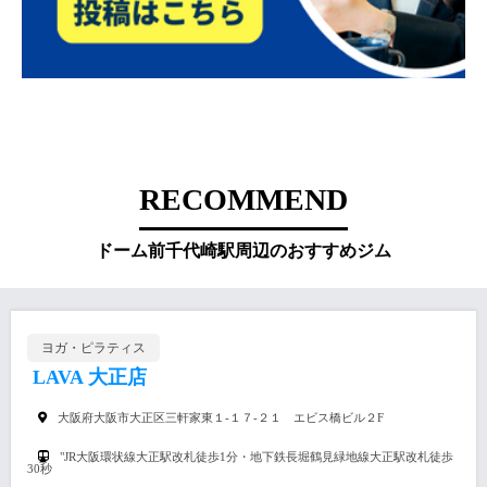
RECOMMEND
ドーム前千代崎駅周辺のおすすめジム
ヨガ・ピラティス
LAVA 大正店
大阪府大阪市大正区三軒家東１-１７-２１ エビス橋ビル２F
"JR大阪環状線大正駅改札徒歩1分・地下鉄長堀鶴見緑地線大正駅改札徒歩
30秒