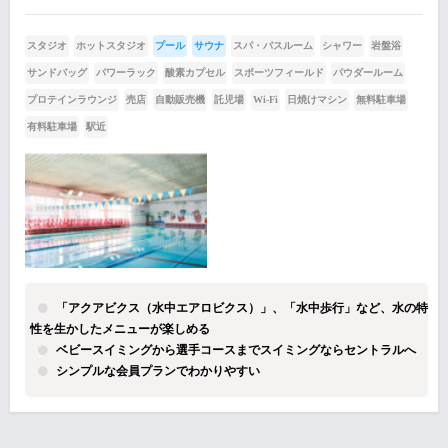
スタジオ
ホットスタジオ
プール
サウナ
スパ・バスルーム
シャワー
岩盤浴
サンドバッグ
パワーラック
酸素カプセル
スポーツフィールド
パウダールーム
プロテインラウンジ
売店
自動販売機
託児場
Wi-Fi
日焼けマシン
無料駐車場
有料駐車場
駅近
「アクアビクス（水中エアロビクス）」、「水中歩行」など、水の特
性を生かしたメニューが楽しめる
ベビースイミングから選手コースまでスイミングならセントラルへ
シンプルな会員プランでわかりやすい