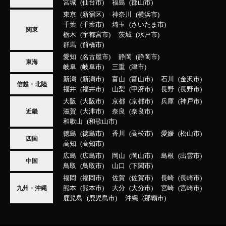
宮城
仙台市
福島
郡山市
東京
新宿区
神奈川
横浜市
千葉
千葉市
埼玉
さいたま市
関東
栃木
宇都宮市
茨城
水戸市
群馬
前橋市
愛知
名古屋市
静岡
静岡市
東海
岐阜
岐阜市
三重
津市
新潟
新潟市
富山
富山市
石川
金沢市
信越・北陸
福井
福井市
山梨
甲府市
長野
長野市
大阪
大阪市
京都
京都市
兵庫
神戸市
滋賀
大津市
奈良
奈良市
近畿
和歌山
和歌山市
徳島
徳島市
香川
高松市
愛媛
松山市
四国
高知
高知市
広島
広島市
岡山
岡山市
島根
出雲市
中国
鳥取
鳥取市
山口
下関市
福岡
福岡市
佐賀
佐賀市
長崎
長崎市
熊本
熊本市
大分
大分市
宮崎
宮崎市
九州・沖縄
鹿児島
鹿児島市
沖縄
那覇市