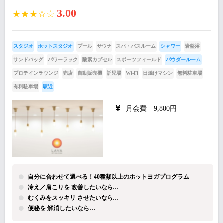
3.00
★★★☆☆
スタジオ
ホットスタジオ
プール
サウナ
スパ・バスルーム
シャワー
岩盤浴
サンドバッグ
パワーラック
酸素カプセル
スポーツフィールド
パウダールーム
プロテインラウンジ
売店
自動販売機
託児場
Wi-Fi
日焼けマシン
無料駐車場
有料駐車場
駅近
月会費 9,800円
自分に合わせて選べる！40種類以上のホットヨガプログラム
冷え／肩こりを 改善したいなら…
むくみをスッキリ させたいなら…
便秘を 解消したいなら…