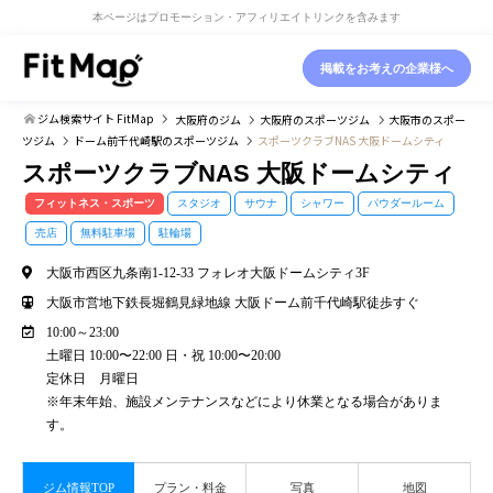
本ページはプロモーション・アフィリエイトリンクを含みます
掲載をお考えの企業様へ
ジム検索サイト FitMap
大阪府
のジム
大阪府
のスポーツジム
大阪市
のスポー
ツジム
ドーム前千代崎駅
のスポーツジム
スポーツクラブNAS 大阪ドームシティ
スポーツクラブNAS 大阪ドームシティ
フィットネス・スポーツ
スタジオ
サウナ
シャワー
パウダールーム
売店
無料駐車場
駐輪場
大阪市西区九条南1-12-33 フォレオ大阪ドームシティ3F
大阪市営地下鉄長堀鶴見緑地線 大阪ドーム前千代崎駅徒歩すぐ
10:00～23:00
土曜日 10:00〜22:00 日・祝 10:00〜20:00
定休日 月曜日
※年末年始、施設メンテナンスなどにより休業となる場合がありま
す。
ジム情報TOP
プラン・料金
写真
地図