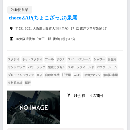
24時間営業
chocoZAP(ちょこざっぷ)泉尾
〒551-0031 大阪府大阪市大正区泉尾4-17-12 東洋プラザ泉尾 1F
JR大阪環状線「大正」駅1番出口徒歩17分
スタジオ
ホットスタジオ
プール
サウナ
スパ・バスルーム
シャワー
岩盤浴
サンドバッグ
パワーラック
酸素カプセル
スポーツフィールド
パウダールーム
プロテインラウンジ
売店
自動販売機
託児場
Wi-Fi
日焼けマシン
無料駐車場
有料駐車場
駅近
月会費 3,278円