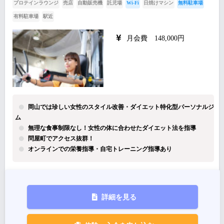
プロテインラウンジ
売店
自動販売機
託児場
Wi-Fi
日焼けマシン
無料駐車場
有料駐車場
駅近
月会費 148,000円
岡山では珍しい女性のスタイル改善・ダイエット特化型パーソナルジ
ム
無理な食事制限なし！女性の体に合わせたダイエット法を指導
問屋町でアクセス抜群！
オンラインでの栄養指導・自宅トレーニング指導あり
詳細を見る