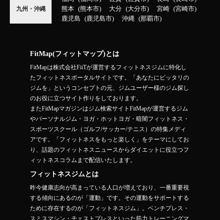
熊本
熊本市
大分
大分市
宮崎
宮崎市
九州・沖縄
鹿児島
鹿児島市
沖縄
那覇市
FitMap(フィットマップ)とは
FitMapは株式会社FiiTが運営するフィットネスジムに特化し
たフィットネスポータルサイトです。「あなたにピッタリの
ジムを」というコンセプトの元、ジムユーザー様のジム探し
のお役に立つサイト作りをしております。
またFitMapマガジンはジム検索サイトFitMapが運営するジム
やパーソナルジム・ヨガ・ホットヨガ・暗闇フィットネス・
スポーツスクール（ゴルフ/サッカー/テニス）の特集メディ
アです。「フィットネスをもっと楽しく」をテーマにしてお
り、話題のフィットネスニュースからダイエットに役立つフ
ィットネスコラムまで配信いたします。
フィットネスジムとは
昨今健康志向が高まっている人口が増えており、一番重要視
する傾向にあるのが「運動」です。その運動をサポートする
ために存在するのが「フィットネスジム」。ベンチプレス・
スミスマシン・チェストプレスといった筋力トレーニングマ