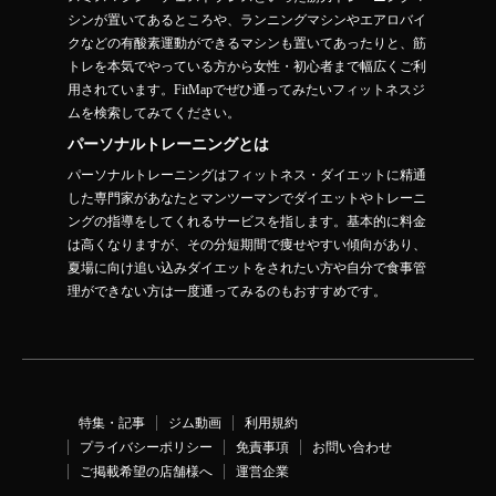
シンが置いてあるところや、ランニングマシンやエアロバイ
クなどの有酸素運動ができるマシンも置いてあったりと、筋
トレを本気でやっている方から女性・初心者まで幅広くご利
用されています。FitMapでぜひ通ってみたいフィットネスジ
ムを検索してみてください。
パーソナルトレーニングとは
パーソナルトレーニングはフィットネス・ダイエットに精通
した専門家があなたとマンツーマンでダイエットやトレーニ
ングの指導をしてくれるサービスを指します。基本的に料金
は高くなりますが、その分短期間で痩せやすい傾向があり、
夏場に向け追い込みダイエットをされたい方や自分で食事管
理ができない方は一度通ってみるのもおすすめです。
特集・記事
ジム動画
利用規約
プライバシーポリシー
免責事項
お問い合わせ
ご掲載希望の店舗様へ
運営企業