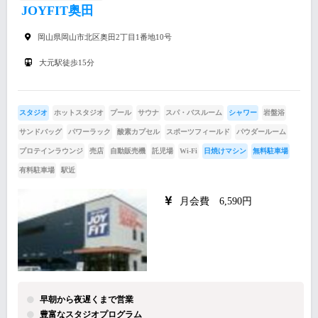
JOYFIT奥田
岡山県岡山市北区奥田2丁目1番地10号
大元駅徒歩15分
スタジオ
ホットスタジオ
プール
サウナ
スパ・バスルーム
シャワー
岩盤浴
サンドバッグ
パワーラック
酸素カプセル
スポーツフィールド
パウダールーム
プロテインラウンジ
売店
自動販売機
託児場
Wi-Fi
日焼けマシン
無料駐車場
有料駐車場
駅近
月会費 6,590円
早朝から夜遅くまで営業
豊富なスタジオプログラム