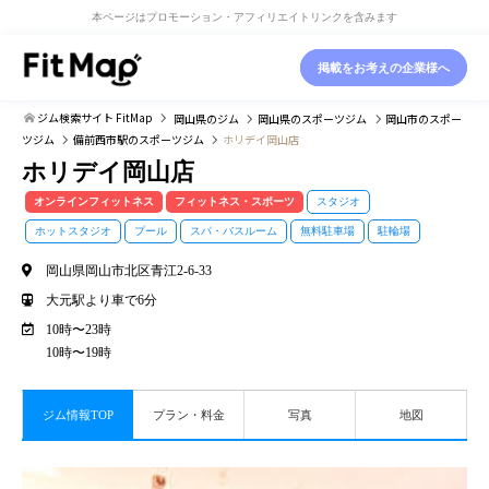
本ページはプロモーション・アフィリエイトリンクを含みます
掲載をお考えの企業様へ
ジム検索サイト FitMap
岡山県
のジム
岡山県
のスポーツジム
岡山市
のスポー
ツジム
備前西市駅
のスポーツジム
ホリデイ岡山店
ホリデイ岡山店
オンラインフィットネス
フィットネス・スポーツ
スタジオ
ホットスタジオ
プール
スパ・バスルーム
無料駐車場
駐輪場
岡山県岡山市北区青江2-6-33
大元駅より車で6分
10時〜23時
10時〜19時
ジム情報TOP
プラン・料金
写真
地図