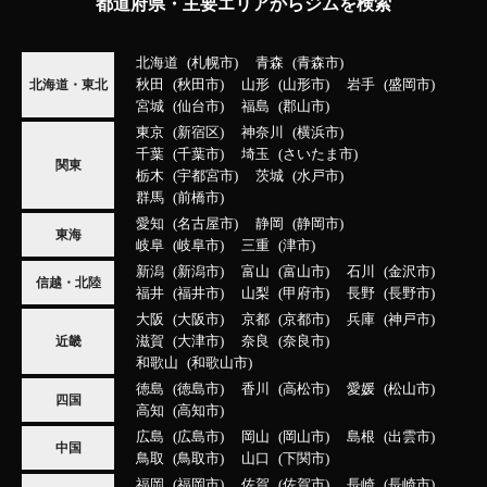
都道府県・主要エリアからジムを検索
北海道
札幌市
青森
青森市
秋田
秋田市
山形
山形市
岩手
盛岡市
北海道・東北
宮城
仙台市
福島
郡山市
東京
新宿区
神奈川
横浜市
千葉
千葉市
埼玉
さいたま市
関東
栃木
宇都宮市
茨城
水戸市
群馬
前橋市
愛知
名古屋市
静岡
静岡市
東海
岐阜
岐阜市
三重
津市
新潟
新潟市
富山
富山市
石川
金沢市
信越・北陸
福井
福井市
山梨
甲府市
長野
長野市
大阪
大阪市
京都
京都市
兵庫
神戸市
滋賀
大津市
奈良
奈良市
近畿
和歌山
和歌山市
徳島
徳島市
香川
高松市
愛媛
松山市
四国
高知
高知市
広島
広島市
岡山
岡山市
島根
出雲市
中国
鳥取
鳥取市
山口
下関市
福岡
福岡市
佐賀
佐賀市
長崎
長崎市