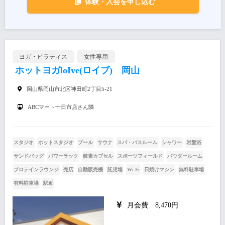
体験・入会を申し込む
ヨガ・ピラティス
女性専用
ホットヨガloIve(ロイブ) 岡山
岡山県岡山市北区神田町2丁目5-21
ABCマート十日市店さん隣
スタジオ
ホットスタジオ
プール
サウナ
スパ・バスルーム
シャワー
岩盤浴
サンドバッグ
パワーラック
酸素カプセル
スポーツフィールド
パウダールーム
プロテインラウンジ
売店
自動販売機
託児場
Wi-Fi
日焼けマシン
無料駐車場
有料駐車場
駅近
月会費 8,470円