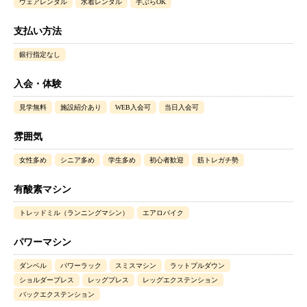
ウェアレンタル
水着レンタル
手ぶらOK
支払い方法
銀行指定なし
入会・体験
見学無料
施設紹介あり
WEB入会可
当日入会可
雰囲気
女性多め
シニア多め
学生多め
初心者歓迎
筋トレガチ勢
有酸素マシン
トレッドミル（ランニングマシン）
エアロバイク
パワーマシン
ダンベル
パワーラック
スミスマシン
ラットプルダウン
ショルダープレス
レッグプレス
レッグエクステンション
バックエクステンション