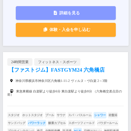
詳細を見る
体験・入会を申し込む
24時間営業
フィットネス・スポーツ
【ファストジム】FASTGYM24 六角橋店
神奈川県横浜市神奈川区六角橋1-11-2 ヴィルヌ－ヴ白楽 2～3階
東急東横線 白楽駅より徒歩6分 東白楽駅より徒歩8分 （六角橋交差点目の
前）
スタジオ
ホットスタジオ
プール
サウナ
スパ・バスルーム
シャワー
岩盤浴
サンドバッグ
パワーラック
酸素カプセル
スポーツフィールド
パウダールーム
プロテインラウンジ
売店
自動販売機
託児場
Wi-Fi
日焼けマシン
無料駐車場