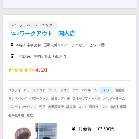
パーソナルトレーニング
24/7ワークアウト 関内店
神奈川県横浜市中区羽衣町3-76-3 アクセラ21ビル 8階
JR根岸線「関内」駅より徒歩6分
4.20
★★★★☆
スタジオ
ホットスタジオ
プール
サウナ
スパ・バスルーム
シャワー
岩盤浴
サンドバッグ
パワーラック
酸素カプセル
スポーツフィールド
パウダールーム
プロテインラウンジ
売店
自動販売機
託児場
Wi-Fi
日焼けマシン
無料駐車場
有料駐車場
駅近
月会費 107,800円