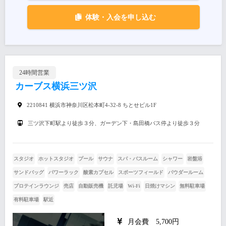
体験・入会を申し込む
24時間営業
カーブス横浜三ツ沢
2210841 横浜市神奈川区松本町4-32-8 ちとせビル1F
三ツ沢下町駅より徒歩３分、ガーデン下・島田橋バス停より徒歩３分
スタジオ
ホットスタジオ
プール
サウナ
スパ・バスルーム
シャワー
岩盤浴
サンドバッグ
パワーラック
酸素カプセル
スポーツフィールド
パウダールーム
プロテインラウンジ
売店
自動販売機
託児場
Wi-Fi
日焼けマシン
無料駐車場
有料駐車場
駅近
月会費 5,700円