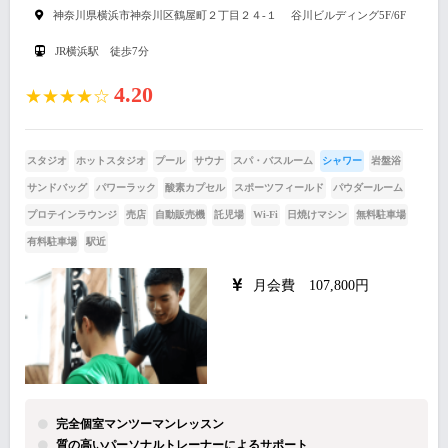
神奈川県横浜市神奈川区鶴屋町２丁目２４-１ 谷川ビルディング5F/6F
JR横浜駅 徒歩7分
4.20
★★★★☆
スタジオ
ホットスタジオ
プール
サウナ
スパ・バスルーム
シャワー
岩盤浴
サンドバッグ
パワーラック
酸素カプセル
スポーツフィールド
パウダールーム
プロテインラウンジ
売店
自動販売機
託児場
Wi-Fi
日焼けマシン
無料駐車場
有料駐車場
駅近
月会費 107,800円
完全個室マンツーマンレッスン
質の高いパーソナルトレーナーによるサポート