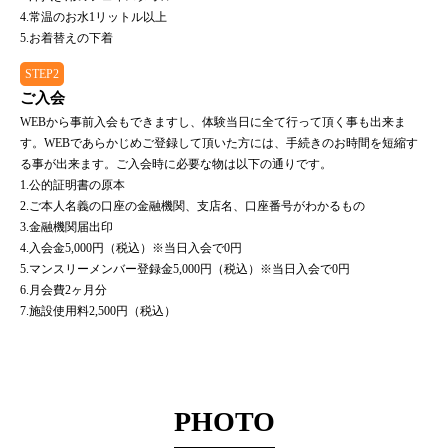
4.常温のお水1リットル以上
5.お着替えの下着
STEP2
ご入会
WEBから事前入会もできますし、体験当日に全て行って頂く事も出来ま
す。WEBであらかじめご登録して頂いた方には、手続きのお時間を短縮す
る事が出来ます。ご入会時に必要な物は以下の通りです。
1.公的証明書の原本
2.ご本人名義の口座の金融機関、支店名、口座番号がわかるもの
3.金融機関届出印
4.入会金5,000円（税込）※当日入会で0円
5.マンスリーメンバー登録金5,000円（税込）※当日入会で0円
6.月会費2ヶ月分
7.施設使用料2,500円（税込）
PHOTO