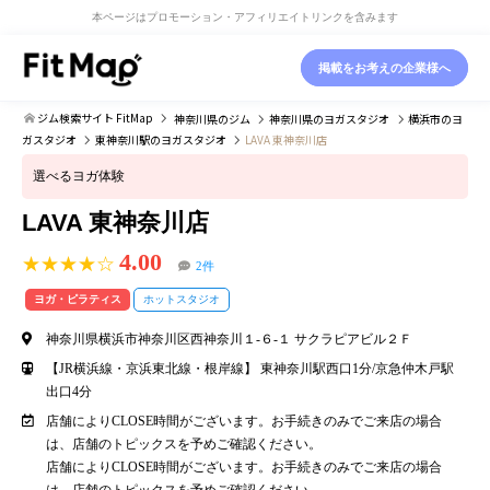
本ページはプロモーション・アフィリエイトリンクを含みます
掲載をお考えの企業様へ
ジム検索サイト FitMap
神奈川県
のジム
神奈川県
のヨガスタジオ
横浜市
のヨ
ガスタジオ
東神奈川駅
のヨガスタジオ
LAVA 東神奈川店
選べるヨガ体験
LAVA 東神奈川店
4.00
★★★★☆
2件
ヨガ・ピラティス
ホットスタジオ
神奈川県横浜市神奈川区西神奈川１-６-１ サクラピアビル２Ｆ
【JR横浜線・京浜東北線・根岸線】 東神奈川駅西口1分/京急仲木戸駅
出口4分
店舗によりCLOSE時間がございます。お手続きのみでご来店の場合
は、店舗のトピックスを予めご確認ください。
店舗によりCLOSE時間がございます。お手続きのみでご来店の場合