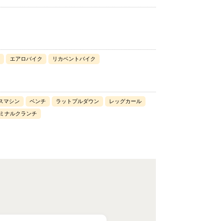
エアロバイク
リカベントバイク
スマシン
ベンチ
ラットプルダウン
レッグカール
ミナルクランチ