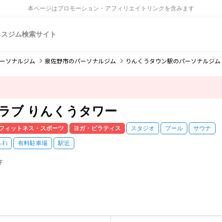
本ページはプロモーション・アフィリエイトリンクを含みます
ネスジム検索サイト
ーソナルジム
泉佐野市
のパーソナルジム
りんくうタウン駅
のパーソナルジム
ラブ りんくうタワー
フィットネス・スポーツ
ヨガ・ピラティス
スタジオ
プール
サウナ
-Fi
有料駐車場
駅近
F