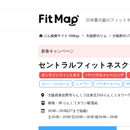
日本最大級のフィット
ジム検索サイト FitMap
大阪府
のジム
大阪府
のパ
新春キャンペーン
セントラルフィットネスク
オンラインフィットネス
パーソナルトレーニング
スパ・バスルーム
シャワー
パウダールーム
Wi
大阪府泉佐野市りんくう往来北1SiSりんくうタワー7
南海・JR りんくうタウン駅直結
10:00～20:00(2/7まで短縮）
土10:00～19:00 日10:00～18:00 祝10:00～18:00