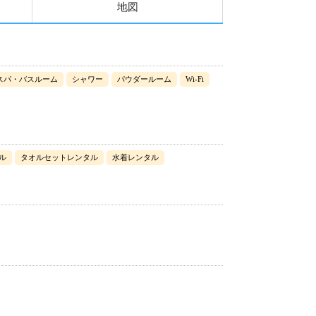
地図
スパ・バスルーム
シャワー
パウダールーム
Wi-Fi
ル
タオルセットレンタル
水着レンタル