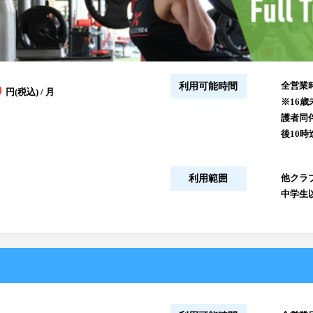
全営業
利用可能時間
0
円(税込) / 月
※16
護者同
後10時
他クラブ
利用範囲
中学生