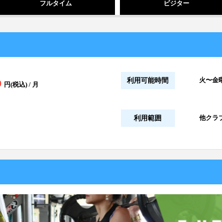
フルタイム
ビジター
火〜金曜
利用可能時間
0
円(税込) / 月
他クラブ
利用範囲