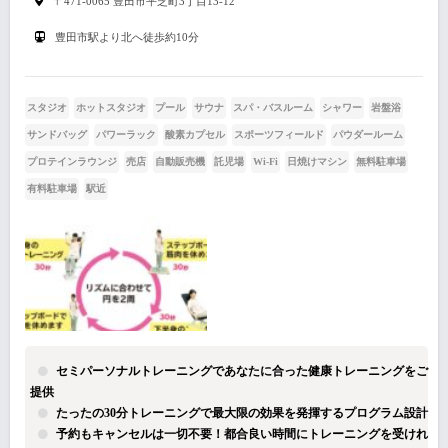
〒471-0065 豊田市平芝町3丁目13-12
豊田市駅より北へ徒歩約10分
スタジオ
ホットスタジオ
プール
サウナ
スパ・バスルーム
シャワー
岩盤浴
サンドバッグ
パワーラック
酸素カプセル
スポーツフィールド
パウダールーム
プロテインラウンジ
売店
自動販売機
託児場
Wi-Fi
日焼けマシン
無料駐車場
有料駐車場
駅近
セミパーソナルトレーニングであなたに合った健康トレーニングをご
提供
たったの30分トレーニングで最大限の効果を発揮するプログラム設計
予約もキャンセルは一切不要！都合良い時間にトレーニングを受けれ