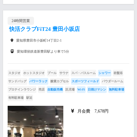
24時間営業
快活クラブFiT24 豊田小坂店
愛知県豊田市小坂町14丁目2-1
愛知環状鉄道新豊田駅より車で5分
スタジオ
ホットスタジオ
プール
サウナ
スパ・バスルーム
シャワー
岩盤浴
サンドバッグ
パワーラック
酸素カプセル
スポーツフィールド
パウダールーム
プロテインラウンジ
売店
自動販売機
託児場
Wi-Fi
日焼けマシン
無料駐車場
有料駐車場
駅近
月会費 7,678円