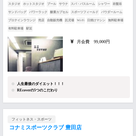
スタジオ
ホットスタジオ
プール
サウナ
スパ・バスルーム
シャワー
岩盤浴
サンドバッグ
パワーラック
酸素カプセル
スポーツフィールド
パウダールーム
プロテインラウンジ
売店
自動販売機
託児場
Wi-Fi
日焼けマシン
無料駐車場
有料駐車場
駅近
月会費 99,000円
人生最後のダイエット！！！
REcoverの5つのこだわり
フィットネス・スポーツ
コナミスポーツクラブ 豊田店