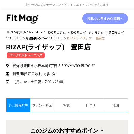
本ページはプロモーション・アフィリエイトリンクを含みます
掲載をお考えの企業様へ
ジム検索サイト FitMap
愛知県
のジム
愛知県
のパーソナルジム
豊田市
のパー
ソナルジム
新豊田駅
のパーソナルジム
RIZAP(ライザップ) 豊田店
RIZAP(ライザップ) 豊田店
パーソナルトレーニング
愛知県豊田市小坂本町1丁目-5-5 YAMATO BLDG 3F
新豊田駅 西口改札 徒歩1分
（月～金・土日祝）7:00～23:00
ジム情報TOP
プラン・料金
写真
口コミ
地図
このジムのおすすめポイント