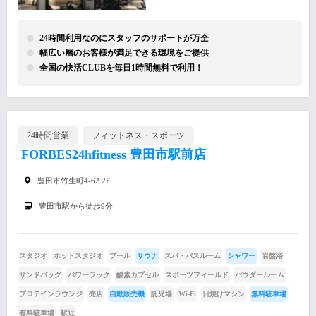
24時間利用なのにスタッフのサポートが万全
幅広い層のお客様が満足できる環境をご提供
全国の快活CLUBを毎日1時間無料で利用！
24時間営業
フィットネス・スポーツ
FORBES24hfitness 豊田市駅前店
豊田市竹生町4-62 2F
豊田市駅から徒歩9分
スタジオ
ホットスタジオ
プール
サウナ
スパ・バスルーム
シャワー
岩盤浴
サンドバッグ
パワーラック
酸素カプセル
スポーツフィールド
パウダールーム
プロテインラウンジ
売店
自動販売機
託児場
Wi-Fi
日焼けマシン
無料駐車場
有料駐車場
駅近