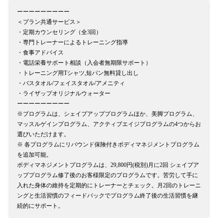
ーーーーーーーーー
＜プラン共通サービス＞
・定期カウンセリング（全3回）
・専門トレーナーによるトレーニング指導
・食事アドバイス
・電話栄養サポート相談（入会者無期限サポート）
・トレーニング用Tシャツ,短パン無料貸し出し
・バスタオル/フェイスタオル/アメニティ
・ライザップオリジナルウォーター
ーーーーーーーーー
※プログラムは、シェイプアッププログラムほか、美脚プログラム、
マッスルゲインプログラム、アクティブエイジプログラムの4つからお
選びいただけます。
※ 各プログラムにリバウンド保険付きボディマネジメントプログラム
を追加可能。
ボディマネジメントプログラムは、29,800円(税別)月に2回 シェイプア
ッププログラム修了後のお客様限定のプログラムです。苦労して手に
入れた身体の維持を定期的にトレーナーとチェック。月2回のトレーニ
ングと生活習慣のフィードバックでプログラム終了後の生活習慣を継
続的にサポート。