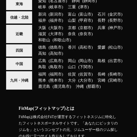
愛知
名古屋市
静岡
静岡市
東海
岐阜
岐阜市
三重
津市
新潟
新潟市
富山
富山市
石川
金沢市
信越・北陸
福井
福井市
山梨
甲府市
長野
長野市
大阪
大阪市
京都
京都市
兵庫
神戸市
滋賀
大津市
奈良
奈良市
近畿
和歌山
和歌山市
徳島
徳島市
香川
高松市
愛媛
松山市
四国
高知
高知市
広島
広島市
岡山
岡山市
島根
出雲市
中国
鳥取
鳥取市
山口
下関市
福岡
福岡市
佐賀
佐賀市
長崎
長崎市
熊本
熊本市
大分
大分市
宮崎
宮崎市
九州・沖縄
鹿児島
鹿児島市
沖縄
那覇市
FitMap(フィットマップ)とは
FitMapは株式会社FiiTが運営するフィットネスジムに特化し
たフィットネスポータルサイトです。「あなたにピッタリの
ジムを」というコンセプトの元、ジムユーザー様のジム探し
のお役に立つサイト作りをしております。