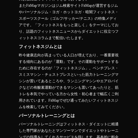
またFitMapマガジンはジム検索サイトFitMapが運営するジム
やパーソナルジム・ヨガ・ホットヨガ・暗闇フィットネス・
スポーツスクール（ゴルフ/サッカー/テニス）の特集メディ
アです。「フィットネスをもっと楽しく」をテーマにしてお
り、話題のフィットネスニュースからダイエットに役立つフ
ィットネスコラムまで配信いたします。
フィットネスジムとは
昨今健康志向が高まっている人口が増えており、一番重要視
する傾向にあるのが「運動」です。その運動をサポートする
ために存在するのが「フィットネスジム」。ベンチプレス・
スミスマシン・チェストプレスといった筋力トレーニングマ
シンが置いてあるところや、ランニングマシンやエアロバイ
クなどの有酸素運動ができるマシンも置いてあったりと、筋
トレを本気でやっている方から女性・初心者まで幅広くご利
用されています。FitMapでぜひ通ってみたいフィットネスジ
ムを検索してみてください。
パーソナルトレーニングとは
パーソナルトレーニングはフィットネス・ダイエットに精通
した専門家があなたとマンツーマンでダイエットやトレーニ
ングの指導をしてくれるサービスを指します。基本的に料金