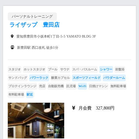
パーソナルトレーニング
ライザップ 豊田店
愛知県豊田市小坂本町1丁目-5-5 YAMATO BLDG 3F
新豊田駅 西口改札 徒歩1分
スタジオ
ホットスタジオ
プール
サウナ
スパ・バスルーム
シャワー
岩盤浴
サンドバッグ
パワーラック
酸素カプセル
スポーツフィールド
パウダールーム
プロテインラウンジ
売店
自動販売機
託児場
Wi-Fi
日焼けマシン
無料駐車場
有料駐車場
駅近
月会費 327,800円