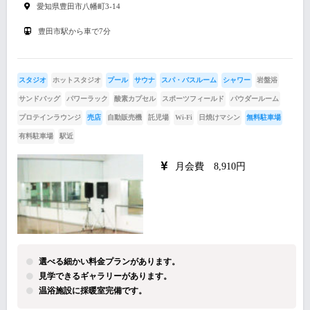
愛知県豊田市八幡町3-14
豊田市駅から車で7分
スタジオ
ホットスタジオ
プール
サウナ
スパ・バスルーム
シャワー
岩盤浴
サンドバッグ
パワーラック
酸素カプセル
スポーツフィールド
パウダールーム
プロテインラウンジ
売店
自動販売機
託児場
Wi-Fi
日焼けマシン
無料駐車場
有料駐車場
駅近
月会費 8,910円
選べる細かい料金プランがあります。
見学できるギャラリーがあります。
温浴施設に採暖室完備です。