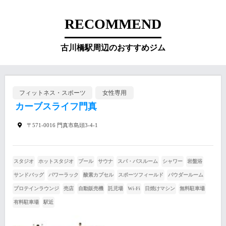
RECOMMEND
古川橋駅周辺のおすすめジム
フィットネス・スポーツ
女性専用
カーブスライフ門真
〒571-0016 門真市島頭3-4-1
スタジオ
ホットスタジオ
プール
サウナ
スパ・バスルーム
シャワー
岩盤浴
サンドバッグ
パワーラック
酸素カプセル
スポーツフィールド
パウダールーム
プロテインラウンジ
売店
自動販売機
託児場
Wi-Fi
日焼けマシン
無料駐車場
有料駐車場
駅近