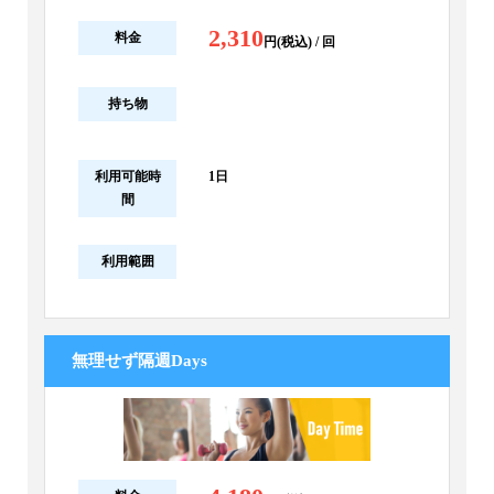
2,310
料金
円(税込) / 回
持ち物
利用可能時
1日
間
利用範囲
無理せず隔週Days