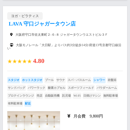
ヨガ・ピラティス
LAVA 守口ジャガータウン店
大阪府守口市佐太東町２-６-８ ジャガータウンウエストビル３Ｆ
大阪モノレール「大日駅」よりバス約3分徒歩14分/府道13号京都守口線沿
い
4.80
★★★★★
スタジオ
ホットスタジオ
プール
サウナ
スパ・バスルーム
シャワー
岩盤浴
サンドバッグ
パワーラック
酸素カプセル
スポーツフィールド
パウダールーム
プロテインラウンジ
売店
自動販売機
託児場
Wi-Fi
日焼けマシン
無料駐車場
有料駐車場
駅近
月会費 9,800円