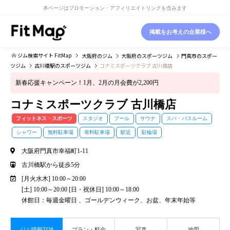
本ページはプロモーション・アフィリエイトリンクを含みます
掲載をお考えの企業様へ
ジム検索サイト FitMap
大阪府
のジム
大阪府
のスポーツジム
門真市
のスポー
ツジム
古川橋駅
のスポーツジム
コナミスポーツクラブ 古川橋店
新春応援キャンペーン！1月、2月の月会費が2,200円
コナミスポーツクラブ 古川橋店
フィットネス・スポーツ
スタジオ
プール
サウナ
スパ・バスルーム
シャワー
無料駐車場
有料駐車場
駅近
駐輪場
大阪府門真市幸福町1-11
古川橋駅から徒歩5分
[月火水木] 10:00～20:00
[土] 10:00～20:00 [日・祝休日] 10:00～18:00
休館日：毎週金曜日 、ゴールデンウィーク、お盆、年末年始等
ジム情報TOP
プラン・料金
写真
地図