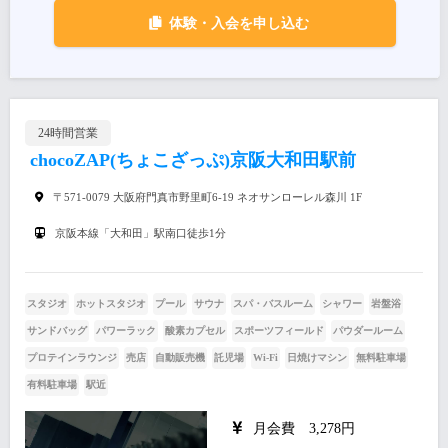
体験・入会を申し込む
24時間営業
chocoZAP(ちょこざっぷ)京阪大和田駅前
〒571-0079 大阪府門真市野里町6-19 ネオサンローレル森川 1F
京阪本線「大和田」駅南口徒歩1分
スタジオ
ホットスタジオ
プール
サウナ
スパ・バスルーム
シャワー
岩盤浴
サンドバッグ
パワーラック
酸素カプセル
スポーツフィールド
パウダールーム
プロテインラウンジ
売店
自動販売機
託児場
Wi-Fi
日焼けマシン
無料駐車場
有料駐車場
駅近
月会費 3,278円