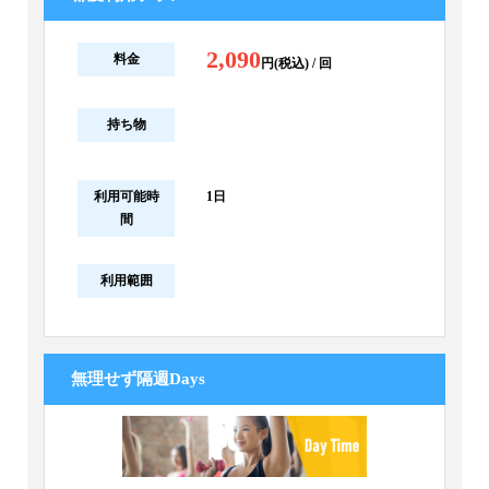
2,090
料金
円(税込) / 回
持ち物
利用可能時
1日
間
利用範囲
無理せず隔週Days