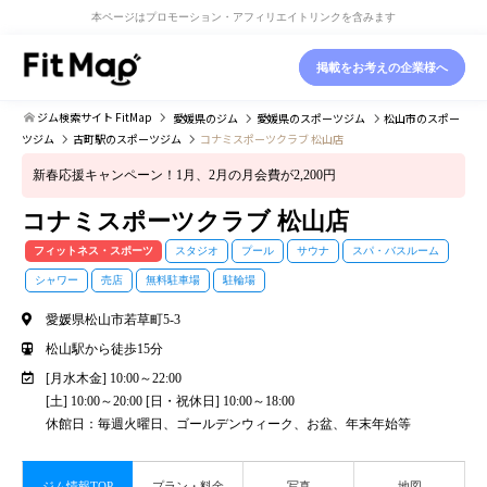
本ページはプロモーション・アフィリエイトリンクを含みます
掲載をお考えの企業様へ
ジム検索サイト FitMap
愛媛県
のジム
愛媛県
のスポーツジム
松山市
のスポー
ツジム
古町駅
のスポーツジム
コナミスポーツクラブ 松山店
新春応援キャンペーン！1月、2月の月会費が2,200円
コナミスポーツクラブ 松山店
フィットネス・スポーツ
スタジオ
プール
サウナ
スパ・バスルーム
シャワー
売店
無料駐車場
駐輪場
愛媛県松山市若草町5-3
松山駅から徒歩15分
[月水木金] 10:00～22:00
[土] 10:00～20:00 [日・祝休日] 10:00～18:00
休館日：毎週火曜日、ゴールデンウィーク、お盆、年末年始等
ジム情報TOP
プラン・料金
写真
地図