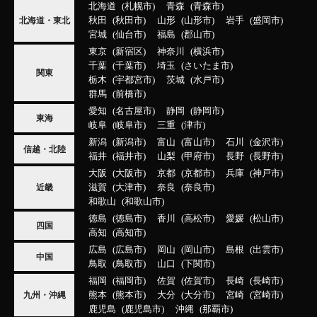
北海道
札幌市
青森
青森市
秋田
秋田市
山形
山形市
岩手
盛岡市
北海道・東北
宮城
仙台市
福島
郡山市
東京
新宿区
神奈川
横浜市
千葉
千葉市
埼玉
さいたま市
関東
栃木
宇都宮市
茨城
水戸市
群馬
前橋市
愛知
名古屋市
静岡
静岡市
東海
岐阜
岐阜市
三重
津市
新潟
新潟市
富山
富山市
石川
金沢市
信越・北陸
福井
福井市
山梨
甲府市
長野
長野市
大阪
大阪市
京都
京都市
兵庫
神戸市
滋賀
大津市
奈良
奈良市
近畿
和歌山
和歌山市
徳島
徳島市
香川
高松市
愛媛
松山市
四国
高知
高知市
広島
広島市
岡山
岡山市
島根
出雲市
中国
鳥取
鳥取市
山口
下関市
福岡
福岡市
佐賀
佐賀市
長崎
長崎市
熊本
熊本市
大分
大分市
宮崎
宮崎市
九州・沖縄
鹿児島
鹿児島市
沖縄
那覇市