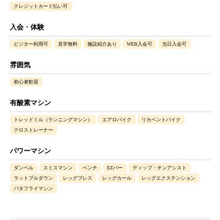
クレジットカード払い可
入会・体験
ビジター利用可
見学無料
施設紹介あり
WEB入会可
当日入会可
雰囲気
初心者歓迎
有酸素マシン
トレッドミル（ランニングマシン）
エアロバイク
リカベントバイク
クロストレーナー
パワーマシン
ダンベル
スミスマシン
ベンチ
EZバー
ディップ・チンアシスト
ラットプルダウン
レッグプレス
レッグカール
レッグエクステンション
バタフライマシン