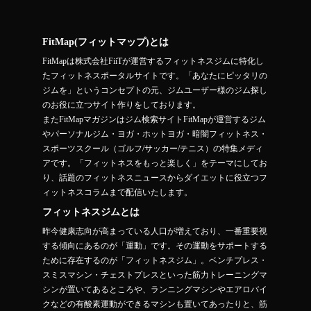
FitMap(フィットマップ)とは
FitMapは株式会社FiiTが運営するフィットネスジムに特化し
たフィットネスポータルサイトです。「あなたにピッタリの
ジムを」というコンセプトの元、ジムユーザー様のジム探し
のお役に立つサイト作りをしております。
またFitMapマガジンはジム検索サイトFitMapが運営するジム
やパーソナルジム・ヨガ・ホットヨガ・暗闇フィットネス・
スポーツスクール（ゴルフ/サッカー/テニス）の特集メディ
アです。「フィットネスをもっと楽しく」をテーマにしてお
り、話題のフィットネスニュースからダイエットに役立つフ
ィットネスコラムまで配信いたします。
フィットネスジムとは
昨今健康志向が高まっている人口が増えており、一番重要視
する傾向にあるのが「運動」です。その運動をサポートする
ために存在するのが「フィットネスジム」。ベンチプレス・
スミスマシン・チェストプレスといった筋力トレーニングマ
シンが置いてあるところや、ランニングマシンやエアロバイ
クなどの有酸素運動ができるマシンも置いてあったりと、筋