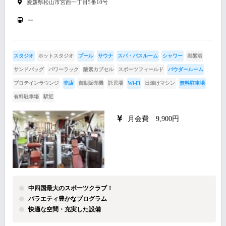
愛媛県松山市宮西一丁目5番10号
ー
スタジオ
ホットスタジオ
プール
サウナ
スパ・バスルーム
シャワー
岩盤浴
サンドバッグ
パワーラック
酸素カプセル
スポーツフィールド
パウダールーム
プロテインラウンジ
売店
自動販売機
託児場
Wi-Fi
日焼けマシン
無料駐車場
有料駐車場
駅近
月会費 9,900円
中四国最大のスポーツクラブ！
バラエティ豊かなプログラム
快適な空間・充実した設備