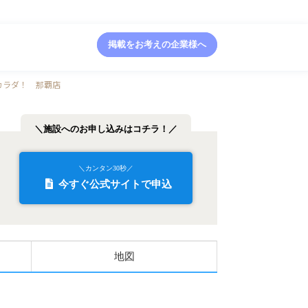
掲載をお考えの企業様へ
カラダ！ 那覇店
＼施設へのお申し込みはコチラ！／
＼カンタン30秒／
今すぐ公式サイトで申込
地図