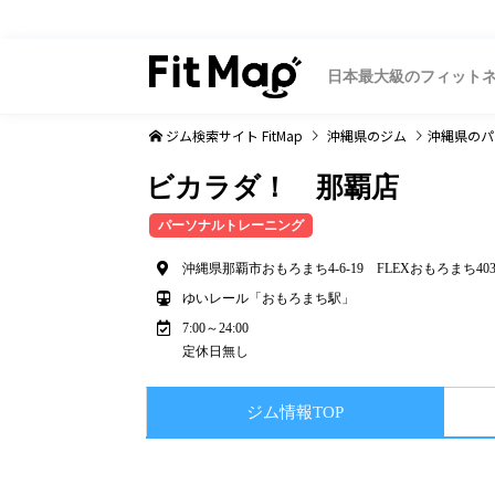
日本最大級のフィット
ジム検索サイト FitMap
沖縄県
のジム
沖縄県
のパ
ビカラダ！ 那覇店
パーソナルトレーニング
沖縄県那覇市おもろまち4-6-19 FLEXおもろまち40
ゆいレール「おもろまち駅」
7:00～24:00
定休日無し
ジム情報TOP