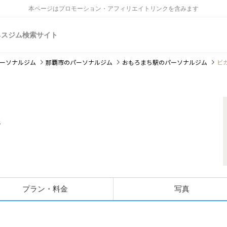
本ページはプロモーション・アフィリエイトリンクを含みます
ネスジム検索サイト
ーソナルジム
那覇市
のパーソナルジム
おもろまち駅
のパーソナルジム
ビ
3
プラン・料金
写真