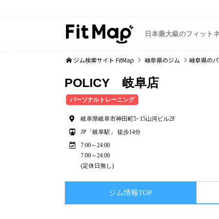
日本最大級のフィット
ジム検索サイト FitMap
岐阜県
のジム
岐阜県
のパ
POLICY 岐阜店
パーソナルトレーニング
岐阜県岐阜市神田町5−15山河ビル2F
JP「岐阜駅」 徒歩14分
7:00～24:00
7:00～24:00
(定休日無し)
ジム情報TOP