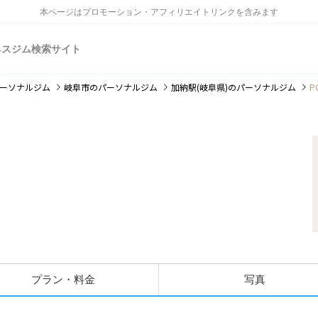
本ページはプロモーション・アフィリエイトリンクを含みます
ネスジム検索サイト
ーソナルジム
岐阜市
のパーソナルジム
加納駅(岐阜県)
のパーソナルジム
P
プラン・料金
写真