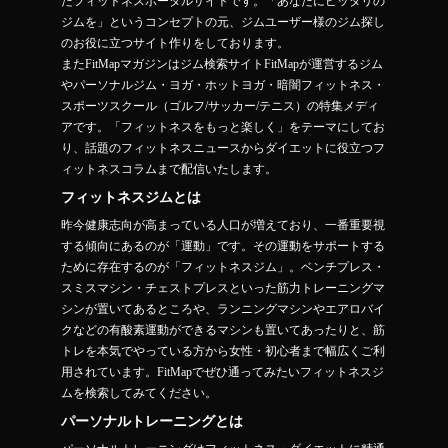
たフィットネスポータルサイトです。「あなたにピッタリの
ジムを」というコンセプトの元、ジムユーザー様のジム探し
のお役に立つサイト作りをしております。
またFitMapマガジンはジム検索サイトFitMapが運営するジム
やパーソナルジム・ヨガ・ホットヨガ・暗闇フィットネス・
スポーツスクール（ゴルフ/サッカー/テニス）の特集メディ
アです。「フィットネスをもっと楽しく」をテーマにしてお
り、話題のフィットネスニュースからダイエットに役立つフ
ィットネスコラムまで配信いたします。
フィットネスジムとは
昨今健康志向が高まっている人口が増えており、一番重要視
する傾向にあるのが「運動」です。その運動をサポートする
ために存在するのが「フィットネスジム」。ベンチプレス・
スミスマシン・チェストプレスといった筋力トレーニングマ
シンが置いてあるところや、ランニングマシンやエアロバイ
クなどの有酸素運動ができるマシンも置いてあったりと、筋
トレを本気でやっている方から女性・初心者まで幅広くご利
用されています。FitMapでぜひ通ってみたいフィットネスジ
ムを検索してみてください。
パーソナルトレーニングとは