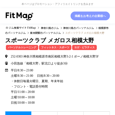
本ページはプロモーション・アフィリエイトリンクを含みます
掲載をお考えの企業様へ
ジム検索サイト FitMap
神奈川県
のジム
神奈川県
のパーソナルジム
相模原市
のパーソナルジム
東林間駅
のパーソナルジム
スポーツクラブ メガロス相模大野
スポーツクラブ メガロス相模大野
パーソナルトレーニング
フィットネス・スポーツ
ヨガ・ピラティス
252-0303 神奈川県相模原市南区相模大野3-2-1 ボーノ相模大野5F
小田急線「相模大野」駅北口より徒歩3分
平日/8:30～23:00
土曜/8:30～21:00 日祝/8:30～20:00
・休館日毎週火曜日、夏期、年末年始
・フロント・電話受付時間
平日/11:00～20:00
土曜/10:00～18:00
日祝/10:00～18:00