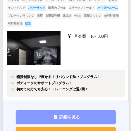
サンドバッグ
パワーラック
酸素カプセル
スポーツフィールド
パウダールーム
プロテインラウンジ
売店
自動販売機
託児場
Wi-Fi
日焼けマシン
無料駐車場
有料駐車場
駅近
月会費 107,800円
糖質制限なしで痩せる！リバウンド防止プログラム！
ボディークのサポートプログラム！
初めての方でも安心！トレーニングは週2回！
詳細を見る