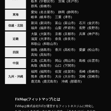
栃木
宇都宮市
茨城
水戸市
群馬
前橋市
愛知
名古屋市
静岡
静岡市
東海
岐阜
岐阜市
三重
津市
新潟
新潟市
富山
富山市
石川
金沢市
信越・北陸
福井
福井市
山梨
甲府市
長野
長野市
大阪
大阪市
京都
京都市
兵庫
神戸市
滋賀
大津市
奈良
奈良市
近畿
和歌山
和歌山市
徳島
徳島市
香川
高松市
愛媛
松山市
四国
高知
高知市
広島
広島市
岡山
岡山市
島根
出雲市
中国
鳥取
鳥取市
山口
下関市
福岡
福岡市
佐賀
佐賀市
長崎
長崎市
熊本
熊本市
大分
大分市
宮崎
宮崎市
九州・沖縄
鹿児島
鹿児島市
沖縄
那覇市
FitMap(フィットマップ)とは
FitMapは株式会社FiiTが運営するフィットネスジムに特化し