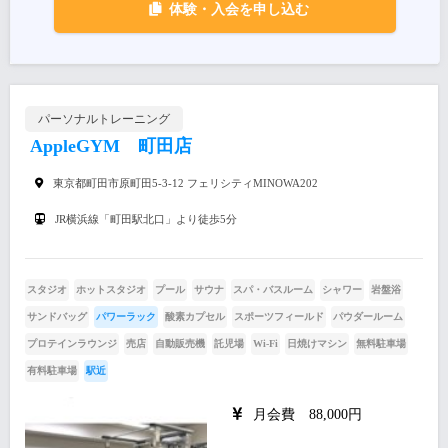
体験・入会を申し込む
パーソナルトレーニング
AppleGYM 町田店
東京都町田市原町田5-3-12 フェリシティMINOWA202
JR横浜線「町田駅北口」より徒歩5分
スタジオ
ホットスタジオ
プール
サウナ
スパ・バスルーム
シャワー
岩盤浴
サンドバッグ
パワーラック
酸素カプセル
スポーツフィールド
パウダールーム
プロテインラウンジ
売店
自動販売機
託児場
Wi-Fi
日焼けマシン
無料駐車場
有料駐車場
駅近
月会費 88,000円