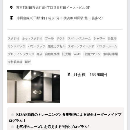
東京都町田市原町田4丁目-5-8 町田イーストビル 3F
小田急線 町田駅 東口 徒歩5分 JR横浜線 町田駅 北口 徒歩5分
スタジオ
ホットスタジオ
プール
サウナ
スパ・バスルーム
シャワー
岩盤浴
サンドバッグ
パワーラック
酸素カプセル
スポーツフィールド
パウダールーム
プロテインラウンジ
売店
自動販売機
託児場
Wi-Fi
日焼けマシン
無料駐車場
有料駐車場
駅近
月会費 163,900円
RIZAP独自のトレーニングと食事管理による完全オーダーメイドプ
ログラム！
お客様のニーズにお応えする”特化プログラム”