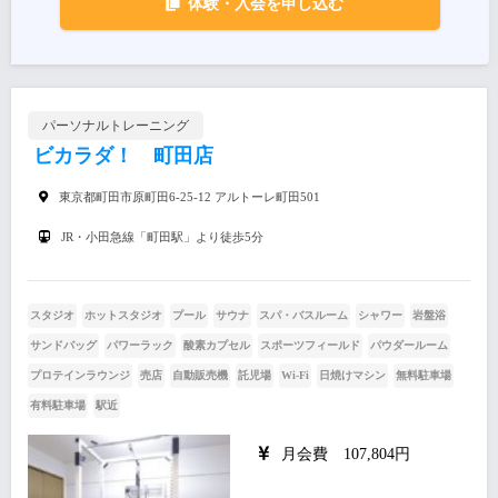
体験・入会を申し込む
パーソナルトレーニング
ビカラダ！ 町田店
東京都町田市原町田6-25-12 アルトーレ町田501
JR・小田急線「町田駅」より徒歩5分
スタジオ
ホットスタジオ
プール
サウナ
スパ・バスルーム
シャワー
岩盤浴
サンドバッグ
パワーラック
酸素カプセル
スポーツフィールド
パウダールーム
プロテインラウンジ
売店
自動販売機
託児場
Wi-Fi
日焼けマシン
無料駐車場
有料駐車場
駅近
月会費 107,804円