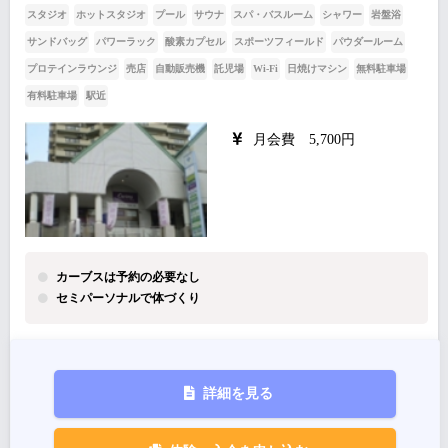
スタジオ
ホットスタジオ
プール
サウナ
スパ・バスルーム
シャワー
岩盤浴
サンドバッグ
パワーラック
酸素カプセル
スポーツフィールド
パウダールーム
プロテインラウンジ
売店
自動販売機
託児場
Wi-Fi
日焼けマシン
無料駐車場
有料駐車場
駅近
月会費 5,700円
カーブスは予約の必要なし
セミパーソナルで体づくり
詳細を見る