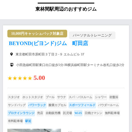
東林間駅周辺のおすすめジム
10,000円キャッシュバック対象店
パーソナルトレーニング
BEYOND(ビヨンド)ジム 町田店
東京都町田市原町田３丁目２−９ エルムビル 1F
小田急線町田駅東口出口徒歩5分/JR横浜線町田駅ターミナル改札口徒歩2分
5.00
★★★★★
スタジオ
ホットスタジオ
プール
サウナ
スパ・バスルーム
シャワー
岩盤浴
サンドバッグ
パワーラック
酸素カプセル
スポーツフィールド
パウダールーム
プロテインラウンジ
売店
自動販売機
託児場
Wi-Fi
日焼けマシン
無料駐車場
有料駐車場
駅近