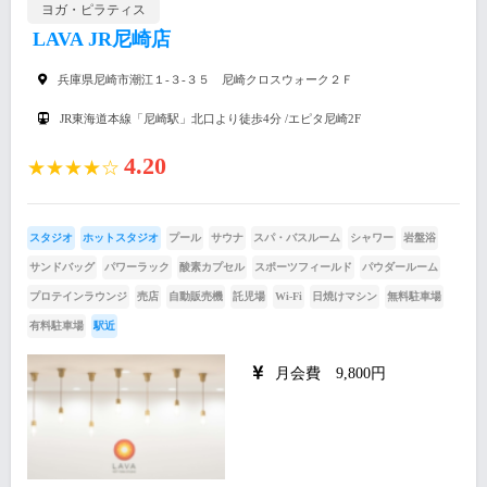
ヨガ・ピラティス
LAVA JR尼崎店
兵庫県尼崎市潮江１-３-３５ 尼崎クロスウォーク２Ｆ
JR東海道本線「尼崎駅」北口より徒歩4分 /エピタ尼崎2F
4.20
★★★★☆
スタジオ
ホットスタジオ
プール
サウナ
スパ・バスルーム
シャワー
岩盤浴
サンドバッグ
パワーラック
酸素カプセル
スポーツフィールド
パウダールーム
プロテインラウンジ
売店
自動販売機
託児場
Wi-Fi
日焼けマシン
無料駐車場
有料駐車場
駅近
月会費 9,800円