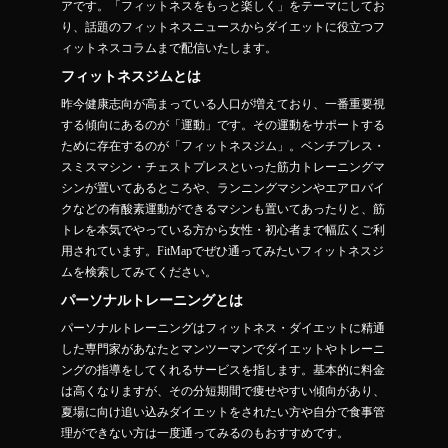
アです。「フィットネスをもっと楽しく」をテーマにしてお
り、話題のフィットネスニュースからダイエットに役立つフ
ィットネスコラムまで配信いたします。
フィットネスジムとは
昨今健康志向が高まっている人口が増えており、一番重要視
する傾向にあるのが「運動」です。その運動をサポートする
ために存在するのが「フィットネスジム」。ベンチプレス・
スミスマシン・チェストプレスといった筋力トレーニングマ
シンが置いてあるところや、ランニングマシンやエアロバイ
クなどの有酸素運動ができるマシンも置いてあったりと、筋
トレを本気でやっている方から女性・初心者まで幅広くご利
用されています。FitMapでぜひ通ってみたいフィットネスジ
ムを検索してみてください。
パーソナルトレーニングとは
パーソナルトレーニングはフィットネス・ダイエットに精通
した専門家があなたとマンツーマンでダイエットやトレーニ
ングの指導をしてくれるサービスを指します。基本的に料金
は高くなりますが、その分短期間で痩せやすい傾向があり、
夏場に向け追い込みダイエットをされたい方や自分で食事管
理ができない方は一度通ってみるのもおすすめです。