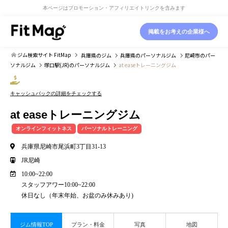
本ページはプロモーション・アフィリエイトリンクを含みます
掲載をお考えの企業様へ
ジム検索サイト FitMap
兵庫県
のジム
兵庫県
のパーソナルジム
尼崎市
のパー
ソナルジム
塚口駅(JR)
のパーソナルジム
at easeトレーニングジム
キャッシュバックの詳細をチェックする
at easeトレーニングジム
オンラインフィットネス
パーソナルトレーニング
兵庫県尼崎市尾浜町3丁目31-13
JR尼崎
10:00~22:00
スタッフアワー10:00~22:00
休日なし（年末年始、お盆のみ休みあり)
ジム情報TOP
プラン・料金
写真
地図