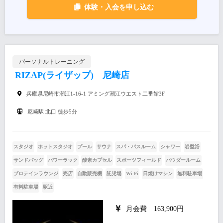
体験・入会を申し込む
パーソナルトレーニング
RIZAP(ライザップ) 尼崎店
兵庫県尼崎市潮江1-16-1 アミング潮江ウエスト二番館3F
尼崎駅 北口 徒歩5分
スタジオ
ホットスタジオ
プール
サウナ
スパ・バスルーム
シャワー
岩盤浴
サンドバッグ
パワーラック
酸素カプセル
スポーツフィールド
パウダールーム
プロテインラウンジ
売店
自動販売機
託児場
Wi-Fi
日焼けマシン
無料駐車場
有料駐車場
駅近
月会費 163,900円