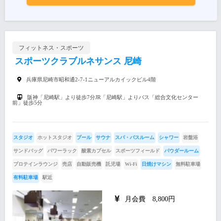
フィットネス・スポーツ
スポーツクラブルネサンス 尼崎
兵庫県尼崎市昭和通2-7-1ニューアルカイックビル4階
阪神「尼崎駅」より徒歩7分JR「尼崎駅」よりバス「総合文化センター
前」徒歩5分
スタジオ
ホットスタジオ
プール
サウナ
スパ・バスルーム
シャワー
岩盤浴
サンドバッグ
パワーラック
酸素カプセル
スポーツフィールド
パウダールーム
プロテインラウンジ
売店
自動販売機
託児場
Wi-Fi
日焼けマシン
無料駐車場
有料駐車場
駅近
月会費 8,800円