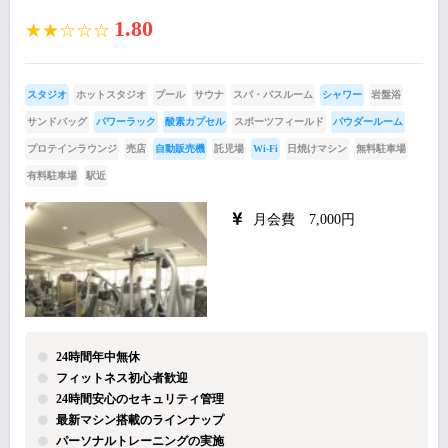
1.80
★★☆☆☆
スタジオ
ホットスタジオ
プール
サウナ
スパ・バスルーム
シャワー
岩盤浴
サンドバッグ
パワーラック
酸素カプセル
スポーツフィールド
パウダールーム
プロテインラウンジ
売店
自動販売機
託児場
Wi-Fi
日焼けマシン
無料駐車場
有料駐車場
駅近
月会費 7,000円
24時間年中無休
フィットネス初心者歓迎
24時間安心のセキュリティ管理
最新マシン搭載のラインナップ
パーソナルトレーニングの実施