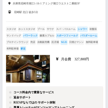
兵庫県尼崎市潮江1-16-1 アミング潮江ウエスト二番館3F
尼崎駅 北口 徒歩5分
スタジオ
ホットスタジオ
プール
サウナ
スパ・バスルーム
シャワー
岩盤浴
サンドバッグ
パワーラック
酸素カプセル
スポーツフィールド
パウダールーム
プロテインラウンジ
売店
自動販売機
託児場
Wi-Fi
日焼けマシン
無料駐車場
有料駐車場
駅近
月会費 327,800円
コース料金内で豊富なサービス
返金サポート
RIZAPならではの サポート体制
専属トレーナーがマンツーマンでトレーニング