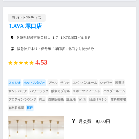
ヨガ・ピラティス
LAVA 塚口店
兵庫県尼崎市塚口町１-１７-１KTG塚口ビル５Ｆ
阪急神戸本線・伊丹線「塚口駅」北口より徒歩6分
4.53
★★★★★
スタジオ
ホットスタジオ
プール
サウナ
スパ・バスルーム
シャワー
岩盤浴
サンドバッグ
パワーラック
酸素カプセル
スポーツフィールド
パウダールーム
プロテインラウンジ
売店
自動販売機
託児場
Wi-Fi
日焼けマシン
無料駐車場
有料駐車場
駅近
月会費 9,800円