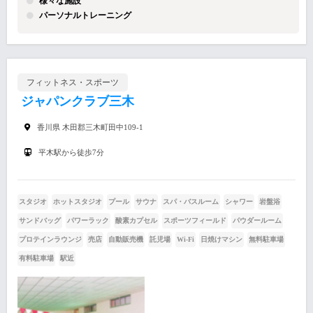
様々な施設
パーソナルトレーニング
フィットネス・スポーツ
ジャパンクラブ三木
香川県 木田郡三木町田中109-1
平木駅から徒歩7分
スタジオ
ホットスタジオ
プール
サウナ
スパ・バスルーム
シャワー
岩盤浴
サンドバッグ
パワーラック
酸素カプセル
スポーツフィールド
パウダールーム
プロテインラウンジ
売店
自動販売機
託児場
Wi-Fi
日焼けマシン
無料駐車場
有料駐車場
駅近