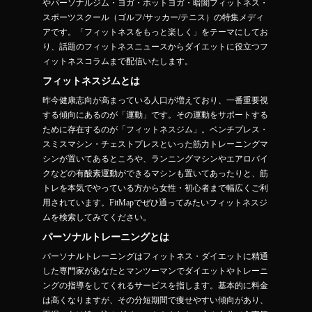
やパーソナルジム・ヨガ・ホットヨガ・暗闇フィットネス・
スポーツスクール（ゴルフ/サッカー/テニス）の特集メディ
アです。「フィットネスをもっと楽しく」をテーマにしてお
り、話題のフィットネスニュースからダイエットに役立つフ
ィットネスコラムまで配信いたします。
フィットネスジムとは
昨今健康志向が高まっている人口が増えており、一番重要視
する傾向にあるのが「運動」です。その運動をサポートする
ために存在するのが「フィットネスジム」。ベンチプレス・
スミスマシン・チェストプレスといった筋力トレーニングマ
シンが置いてあるところや、ランニングマシンやエアロバイ
クなどの有酸素運動ができるマシンも置いてあったりと、筋
トレを本気でやっている方から女性・初心者まで幅広くご利
用されています。FitMapでぜひ通ってみたいフィットネスジ
ムを検索してみてください。
パーソナルトレーニングとは
パーソナルトレーニングはフィットネス・ダイエットに精通
した専門家があなたとマンツーマンでダイエットやトレーニ
ングの指導をしてくれるサービスを指します。基本的に料金
は高くなりますが、その分短期間で痩せやすい傾向があり、