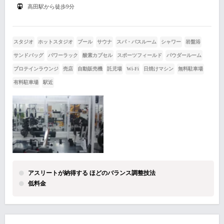
高田駅から徒歩9分
スタジオ
ホットスタジオ
プール
サウナ
スパ・バスルーム
シャワー
岩盤浴
サンドバッグ
パワーラック
酸素カプセル
スポーツフィールド
パウダールーム
プロテインラウンジ
売店
自動販売機
託児場
Wi-Fi
日焼けマシン
無料駐車場
有料駐車場
駅近
アスリートが納得する ほどのバランス調整技法
低料金