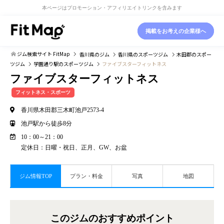
本ページはプロモーション・アフィリエイトリンクを含みます
掲載をお考えの企業様へ
ジム検索サイト FitMap
香川県
のジム
香川県
のスポーツジム
木田郡
のスポー
ツジム
学園通り駅
のスポーツジム
ファイブスターフィットネス
ファイブスターフィットネス
フィットネス・スポーツ
香川県木田郡三木町池戸2573-4
池戸駅から徒歩8分
​10：00～21：00
定休日：日曜・祝日、正月、GW、お盆
ジム情報TOP
プラン・料金
写真
地図
このジムのおすすめポイント