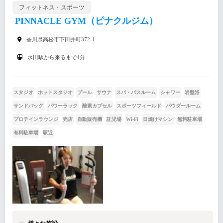
フィットネス・スポーツ
PINNACLE GYM（ピナクルジム）
香川県高松市下田井町372-1
水田駅から来るまで4分
スタジオ
ホットスタジオ
プール
サウナ
スパ・バスルーム
シャワー
岩盤浴
サンドバッグ
パワーラック
酸素カプセル
スポーツフィールド
パウダールーム
プロテインラウンジ
売店
自動販売機
託児場
Wi-Fi
日焼けマシン
無料駐車場
有料駐車場
駅近