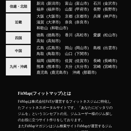
新潟
新潟市
富山
富山市
石川
金沢市
信越・北陸
福井
福井市
山梨
甲府市
長野
長野市
大阪
大阪市
京都
京都市
兵庫
神戸市
滋賀
大津市
奈良
奈良市
近畿
和歌山
和歌山市
徳島
徳島市
香川
高松市
愛媛
松山市
四国
高知
高知市
広島
広島市
岡山
岡山市
島根
出雲市
中国
鳥取
鳥取市
山口
下関市
福岡
福岡市
佐賀
佐賀市
長崎
長崎市
熊本
熊本市
大分
大分市
宮崎
宮崎市
九州・沖縄
鹿児島
鹿児島市
沖縄
那覇市
FitMap(フィットマップ)とは
FitMapは株式会社FiiTが運営するフィットネスジムに特化し
たフィットネスポータルサイトです。「あなたにピッタリの
ジムを」というコンセプトの元、ジムユーザー様のジム探し
のお役に立つサイト作りをしております。
またFitMapマガジンはジム検索サイトFitMapが運営するジム