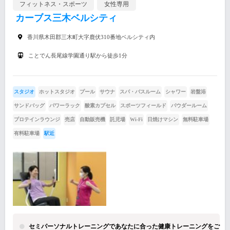
フィットネス・スポーツ
女性専用
カーブス三木ベルシティ
香川県木田郡三木町大字鹿伏310番地ベルシティ内
ことでん長尾線学園通り駅から徒歩1分
スタジオ
ホットスタジオ
プール
サウナ
スパ・バスルーム
シャワー
岩盤浴
サンドバッグ
パワーラック
酸素カプセル
スポーツフィールド
パウダールーム
プロテインラウンジ
売店
自動販売機
託児場
Wi-Fi
日焼けマシン
無料駐車場
有料駐車場
駅近
セミパーソナルトレーニングであなたに合った健康トレーニングをご