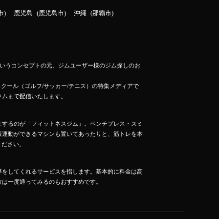
市
鹿児島
鹿児島市
沖縄
那覇市
」というコンセプトの元、ジムユーザー様のジム探しのお
スクール（ゴルフ/サッカー/テニス）の特集メディアで
ラムまで配信いたします。
在するのが「フィットネスジム」。ベンチプレス・スミ
素運動ができるマシンも置いてあったりと、筋トレを本
ください。
導をしてくれるサービスを指します。基本的に料金は高
方は一度通ってみるのもおすすめです。