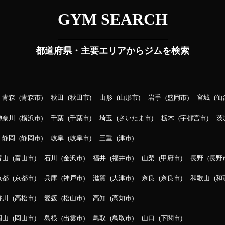
GYM SEARCH
都道府県・主要エリアからジムを検索
青森
青森市
秋田
秋田市
山形
山形市
岩手
盛岡市
宮城
仙
神奈川
横浜市
千葉
千葉市
埼玉
さいたま市
栃木
宇都宮市
茨
静岡
静岡市
岐阜
岐阜市
三重
津市
富山
富山市
石川
金沢市
福井
福井市
山梨
甲府市
長野
長野
京都
京都市
兵庫
神戸市
滋賀
大津市
奈良
奈良市
和歌山
和
香川
高松市
愛媛
松山市
高知
高知市
岡山
岡山市
島根
出雲市
鳥取
鳥取市
山口
下関市