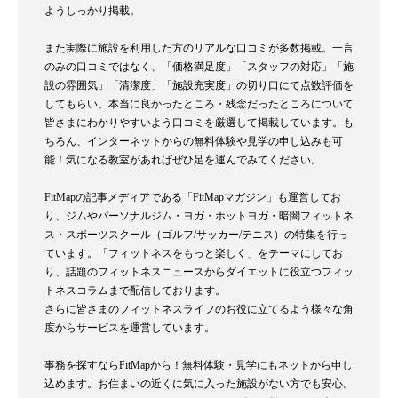
ようしっかり掲載。
また実際に施設を利用した方のリアルな口コミが多数掲載。一言
のみの口コミではなく、「価格満足度」「スタッフの対応」「施
設の雰囲気」「清潔度」「施設充実度」の切り口にて点数評価を
してもらい、本当に良かったところ・残念だったところについて
皆さまにわかりやすいよう口コミを厳選して掲載しています。も
ちろん、インターネットからの無料体験や見学の申し込みも可
能！気になる教室があればぜひ足を運んでみてください。
FitMapの記事メディアである「FitMapマガジン」も運営してお
り、ジムやパーソナルジム・ヨガ・ホットヨガ・暗闇フィットネ
ス・スポーツスクール（ゴルフ/サッカー/テニス）の特集を行っ
ています。「フィットネスをもっと楽しく」をテーマにしてお
り、話題のフィットネスニュースからダイエットに役立つフィッ
トネスコラムまで配信しております。
さらに皆さまのフィットネスライフのお役に立てるよう様々な角
度からサービスを運営しています。
事務を探すならFitMapから！無料体験・見学にもネットから申し
込めます。お住まいの近くに気に入った施設がない方でも安心。