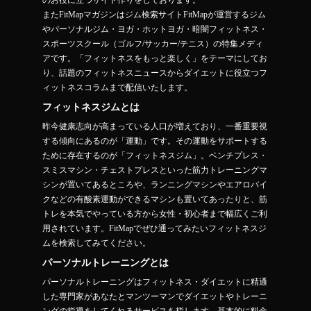
のお役に立つサイト作りをしております。
またFitMapマガジンはジム検索サイトFitMapが運営するジム
やパーソナルジム・ヨガ・ホットヨガ・暗闇フィットネス・
スポーツスクール（ゴルフ/サッカー/テニス）の特集メディ
アです。「フィットネスをもっと楽しく」をテーマにしてお
り、話題のフィットネスニュースからダイエットに役立つフ
ィットネスコラムまで配信いたします。
フィットネスジムとは
昨今健康志向が高まっている人口が増えており、一番重要視
する傾向にあるのが「運動」です。その運動をサポートする
ために存在するのが「フィットネスジム」。ベンチプレス・
スミスマシン・チェストプレスといった筋力トレーニングマ
シンが置いてあるところや、ランニングマシンやエアロバイ
クなどの有酸素運動ができるマシンも置いてあったりと、筋
トレを本気でやっている方から女性・初心者まで幅広くご利
用されています。FitMapでぜひ通ってみたいフィットネスジ
ムを検索してみてください。
パーソナルトレーニングとは
パーソナルトレーニングはフィットネス・ダイエットに精通
した専門家があなたとマンツーマンでダイエットやトレーニ