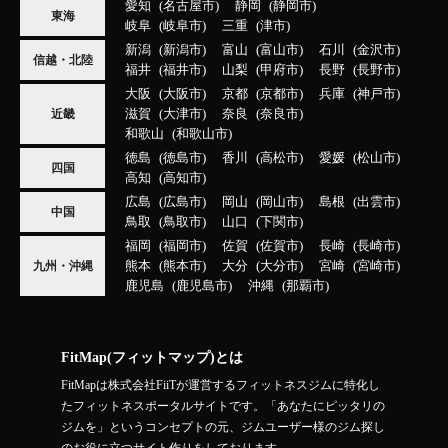
愛知
名古屋市
静岡
静岡市
東海
岐阜
岐阜市
三重
津市
新潟
新潟市
富山
富山市
石川
金沢市
信越・北陸
福井
福井市
山梨
甲府市
長野
長野市
大阪
大阪市
京都
京都市
兵庫
神戸市
滋賀
大津市
奈良
奈良市
近畿
和歌山
和歌山市
徳島
徳島市
香川
高松市
愛媛
松山市
四国
高知
高知市
広島
広島市
岡山
岡山市
島根
出雲市
中国
鳥取
鳥取市
山口
下関市
福岡
福岡市
佐賀
佐賀市
長崎
長崎市
熊本
熊本市
大分
大分市
宮崎
宮崎市
九州・沖縄
鹿児島
鹿児島市
沖縄
那覇市
FitMap(フィットマップ)とは
FitMapは株式会社FiiTが運営するフィットネスジムに特化し
たフィットネスポータルサイトです。「あなたにピッタリの
ジムを」というコンセプトの元、ジムユーザー様のジム探し