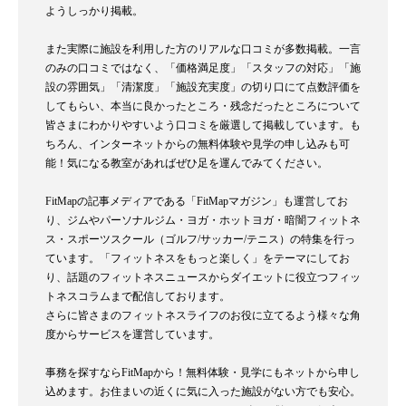
ようしっかり掲載。
また実際に施設を利用した方のリアルな口コミが多数掲載。一言
のみの口コミではなく、「価格満足度」「スタッフの対応」「施
設の雰囲気」「清潔度」「施設充実度」の切り口にて点数評価を
してもらい、本当に良かったところ・残念だったところについて
皆さまにわかりやすいよう口コミを厳選して掲載しています。も
ちろん、インターネットからの無料体験や見学の申し込みも可
能！気になる教室があればぜひ足を運んでみてください。
FitMapの記事メディアである「FitMapマガジン」も運営してお
り、ジムやパーソナルジム・ヨガ・ホットヨガ・暗闇フィットネ
ス・スポーツスクール（ゴルフ/サッカー/テニス）の特集を行っ
ています。「フィットネスをもっと楽しく」をテーマにしてお
り、話題のフィットネスニュースからダイエットに役立つフィッ
トネスコラムまで配信しております。
さらに皆さまのフィットネスライフのお役に立てるよう様々な角
度からサービスを運営しています。
事務を探すならFitMapから！無料体験・見学にもネットから申し
込めます。お住まいの近くに気に入った施設がない方でも安心。