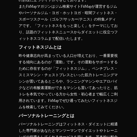
のお役に立つサイト作りをしております。
またFitMapマガジンはジム検索サイトFitMapが運営するジム
やパーソナルジム・ヨガ・ホットヨガ・暗闇フィットネス・
スポーツスクール（ゴルフ/サッカー/テニス）の特集メディ
アです。「フィットネスをもっと楽しく」をテーマにしてお
り、話題のフィットネスニュースからダイエットに役立つフ
ィットネスコラムまで配信いたします。
フィットネスジムとは
昨今健康志向が高まっている人口が増えており、一番重要視
する傾向にあるのが「運動」です。その運動をサポートする
ために存在するのが「フィットネスジム」。ベンチプレス・
スミスマシン・チェストプレスといった筋力トレーニングマ
シンが置いてあるところや、ランニングマシンやエアロバイ
クなどの有酸素運動ができるマシンも置いてあったりと、筋
トレを本気でやっている方から女性・初心者まで幅広くご利
用されています。FitMapでぜひ通ってみたいフィットネスジ
ムを検索してみてください。
パーソナルトレーニングとは
パーソナルトレーニングはフィットネス・ダイエットに精通
した専門家があなたとマンツーマンでダイエットやトレーニ