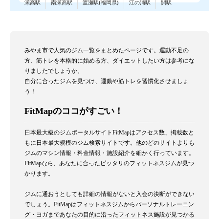
瀬高駅
南瀬高駅
渡瀬駅(福岡県)
江の浦駅
開駅
みやま市で人気のジム一覧をまとめたページです。運動不足の
方、筋トレを本格的に始める方、ダイエットしたい方は参考にな
りましたでしょうか。
自分に合ったジムを見つけ、運動や筋トレを習慣化させましょ
う！
FitMapのココがすごい！
日本最大級のジムポータルサイトFitMapはアクセス数、掲載数と
もに日本最大規模のジム検索サイトです。他のどのサイトよりも
ジムのマシン情報・料金情報・施設紹介を細かく行っています。
FitMapなら、あなたに合ったピッタリのフィットネスジムが見つ
かります。
ジムに通おうとしても詳細の情報がないと入会の決断ができない
でしょう。FitMapはフィットネスジムからパーソナルトレーニン
グ・ヨガまであなたの目的に沿ったフィットネス施設が見つかる