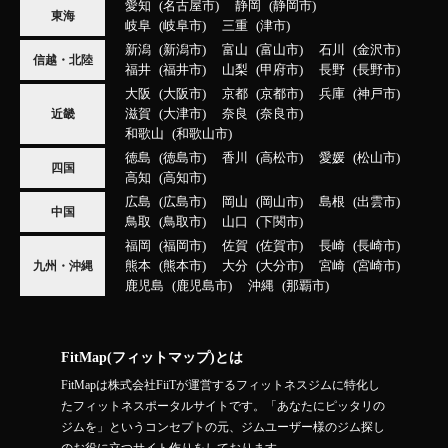
愛知
名古屋市
静岡
静岡市
東海
岐阜
岐阜市
三重
津市
新潟
新潟市
富山
富山市
石川
金沢市
信越・北陸
福井
福井市
山梨
甲府市
長野
長野市
大阪
大阪市
京都
京都市
兵庫
神戸市
滋賀
大津市
奈良
奈良市
近畿
和歌山
和歌山市
徳島
徳島市
香川
高松市
愛媛
松山市
四国
高知
高知市
広島
広島市
岡山
岡山市
島根
出雲市
中国
鳥取
鳥取市
山口
下関市
福岡
福岡市
佐賀
佐賀市
長崎
長崎市
熊本
熊本市
大分
大分市
宮崎
宮崎市
九州・沖縄
鹿児島
鹿児島市
沖縄
那覇市
FitMap(フィットマップ)とは
FitMapは株式会社FiiTが運営するフィットネスジムに特化し
たフィットネスポータルサイトです。「あなたにピッタリの
ジムを」というコンセプトの元、ジムユーザー様のジム探し