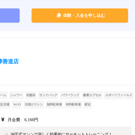
体験・入会を申し込む
津善道店
ルーム
シャワー
岩盤浴
サンドバッグ
パワーラック
酸素カプセル
スポーツフィールド
託児場
Wi-Fi
日焼けマシン
無料駐車場
有料駐車場
駅近
月会費 6,160円
油圧式マシンで楽しく効果的にサーキットトレーニング！