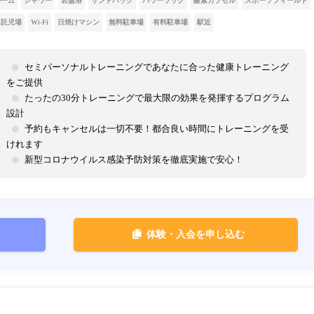
ルーム
シャワー
岩盤浴
サンドバッグ
パワーラック
酸素カプセル
スポーツフィールド
託児場
Wi-Fi
日焼けマシン
無料駐車場
有料駐車場
駅近
セミパーソナルトレーニングであなたに合った健康トレーニング
をご提供
たったの30分トレーニングで最大限の効果を発揮するプログラム
設計
予約もキャンセルは一切不要！都合良い時間にトレーニングを受
けれます
新型コロナウイルス感染予防対策を徹底実施で安心！
体験・入会を申し込む