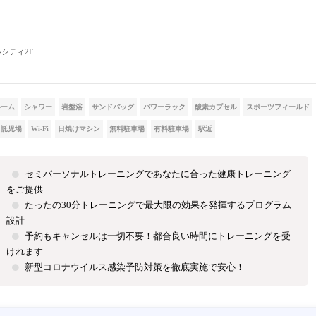
ルシティ2F
ルーム
シャワー
岩盤浴
サンドバッグ
パワーラック
酸素カプセル
スポーツフィールド
託児場
Wi-Fi
日焼けマシン
無料駐車場
有料駐車場
駅近
セミパーソナルトレーニングであなたに合った健康トレーニング
をご提供
たったの30分トレーニングで最大限の効果を発揮するプログラム
設計
予約もキャンセルは一切不要！都合良い時間にトレーニングを受
けれます
新型コロナウイルス感染予防対策を徹底実施で安心！