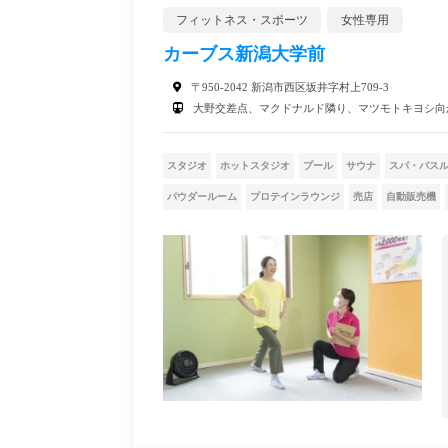
フィットネス・スポーツ
女性専用
カーブス新潟大学前
〒950-2042 新潟市西区坂井字村上709-3
大野交差点、マクドナルド隣り、マツモトキヨシ向
スタジオ
ホットスタジオ
プール
サウナ
スパ・バス
パウダールーム
プロテインラウンジ
売店
自動販売機