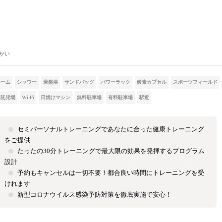
かい
ルーム
シャワー
岩盤浴
サンドバッグ
パワーラック
酸素カプセル
スポーツフィールド
託児場
Wi-Fi
日焼けマシン
無料駐車場
有料駐車場
駅近
セミパーソナルトレーニングであなたに合った健康トレーニング
をご提供
たったの30分トレーニングで最大限の効果を発揮するプログラム
設計
予約もキャンセルは一切不要！都合良い時間にトレーニングを受
けれます
新型コロナウイルス感染予防対策を徹底実施で安心！