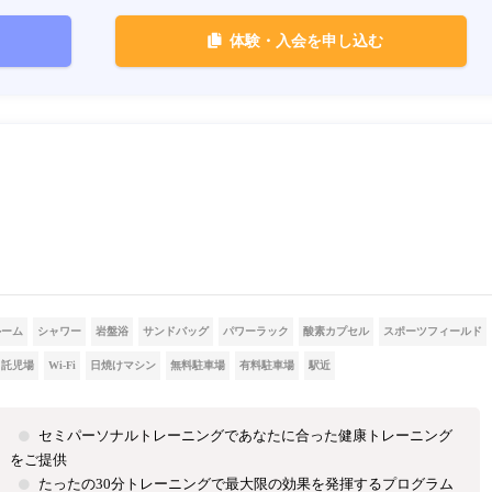
体験・入会を申し込む
ルーム
シャワー
岩盤浴
サンドバッグ
パワーラック
酸素カプセル
スポーツフィールド
託児場
Wi-Fi
日焼けマシン
無料駐車場
有料駐車場
駅近
セミパーソナルトレーニングであなたに合った健康トレーニング
をご提供
たったの30分トレーニングで最大限の効果を発揮するプログラム