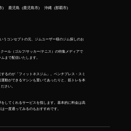
市
鹿児島
鹿児島市
沖縄
那覇市
」というコンセプトの元、ジムユーザー様のジム探しのお
スクール（ゴルフ/サッカー/テニス）の特集メディアで
ラムまで配信いたします。
在するのが「フィットネスジム」。ベンチプレス・スミ
素運動ができるマシンも置いてあったりと、筋トレを本
ください。
導をしてくれるサービスを指します。基本的に料金は高
方は一度通ってみるのもおすすめです。