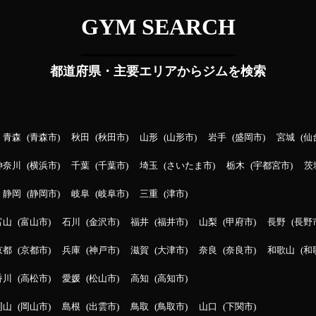
GYM SEARCH
都道府県・主要エリアからジムを検索
青森
青森市
秋田
秋田市
山形
山形市
岩手
盛岡市
宮城
仙
神奈川
横浜市
千葉
千葉市
埼玉
さいたま市
栃木
宇都宮市
茨
静岡
静岡市
岐阜
岐阜市
三重
津市
富山
富山市
石川
金沢市
福井
福井市
山梨
甲府市
長野
長野
京都
京都市
兵庫
神戸市
滋賀
大津市
奈良
奈良市
和歌山
和
香川
高松市
愛媛
松山市
高知
高知市
岡山
岡山市
島根
出雲市
鳥取
鳥取市
山口
下関市