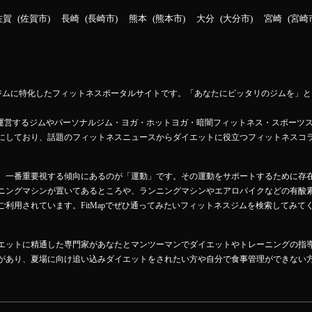
佐賀
佐賀市
長崎
長崎市
熊本
熊本市
大分
大分市
宮崎
宮崎
ットネスジムに特化したフィットネスポータルサイトです。「あなたにピッタリのジムを
Mapが運営するジムやパーソナルジム・ヨガ・ホットヨガ・暗闇フィットネス・スポーツ
にしており、話題のフィットネスニュースからダイエットに役立つフィットネスコ
、一番重要視する傾向にあるのが「運動」です。その運動をサポートするために存
ニングマシンが置いてあるところや、ランニングマシンやエアロバイクなどの有酸
利用されています。FitMapでぜひ通ってみたいフィットネスジムを検索してみて
エットに精通した専門家があなたとマンツーマンでダイエットやトレーニングの指
があり、夏場に向け追い込みダイエットをされたい方や自分で食事管理ができない