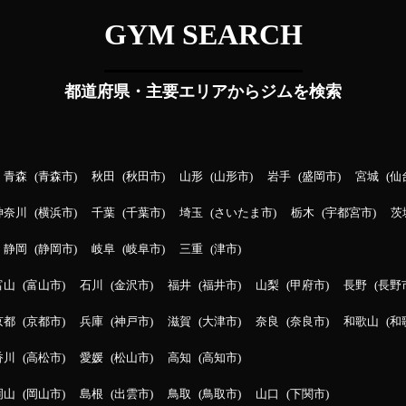
GYM SEARCH
都道府県・主要エリアからジムを検索
青森
青森市
秋田
秋田市
山形
山形市
岩手
盛岡市
宮城
仙
神奈川
横浜市
千葉
千葉市
埼玉
さいたま市
栃木
宇都宮市
茨
静岡
静岡市
岐阜
岐阜市
三重
津市
富山
富山市
石川
金沢市
福井
福井市
山梨
甲府市
長野
長野
京都
京都市
兵庫
神戸市
滋賀
大津市
奈良
奈良市
和歌山
和
香川
高松市
愛媛
松山市
高知
高知市
岡山
岡山市
島根
出雲市
鳥取
鳥取市
山口
下関市