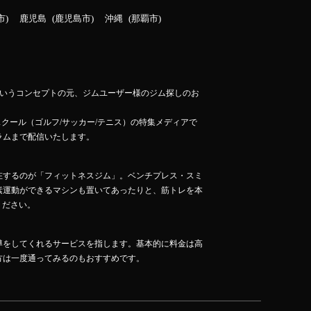
市
鹿児島
鹿児島市
沖縄
那覇市
」というコンセプトの元、ジムユーザー様のジム探しのお
スクール（ゴルフ/サッカー/テニス）の特集メディアで
ラムまで配信いたします。
在するのが「フィットネスジム」。ベンチプレス・スミ
素運動ができるマシンも置いてあったりと、筋トレを本
ください。
導をしてくれるサービスを指します。基本的に料金は高
方は一度通ってみるのもおすすめです。