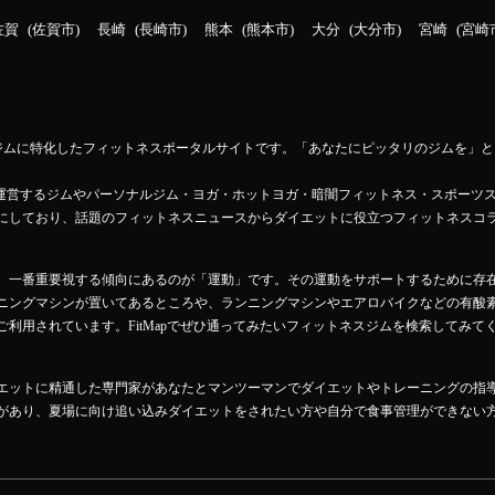
佐賀
佐賀市
長崎
長崎市
熊本
熊本市
大分
大分市
宮崎
宮崎
ットネスジムに特化したフィットネスポータルサイトです。「あなたにピッタリのジムを
Mapが運営するジムやパーソナルジム・ヨガ・ホットヨガ・暗闇フィットネス・スポーツ
にしており、話題のフィットネスニュースからダイエットに役立つフィットネスコ
、一番重要視する傾向にあるのが「運動」です。その運動をサポートするために存
ニングマシンが置いてあるところや、ランニングマシンやエアロバイクなどの有酸
利用されています。FitMapでぜひ通ってみたいフィットネスジムを検索してみて
エットに精通した専門家があなたとマンツーマンでダイエットやトレーニングの指
があり、夏場に向け追い込みダイエットをされたい方や自分で食事管理ができない