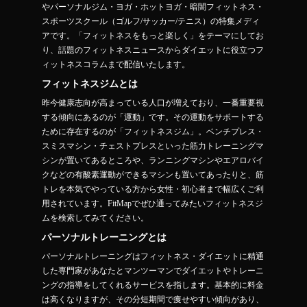
やパーソナルジム・ヨガ・ホットヨガ・暗闇フィットネス・
スポーツスクール（ゴルフ/サッカー/テニス）の特集メディ
アです。「フィットネスをもっと楽しく」をテーマにしてお
り、話題のフィットネスニュースからダイエットに役立つフ
ィットネスコラムまで配信いたします。
フィットネスジムとは
昨今健康志向が高まっている人口が増えており、一番重要視
する傾向にあるのが「運動」です。その運動をサポートする
ために存在するのが「フィットネスジム」。ベンチプレス・
スミスマシン・チェストプレスといった筋力トレーニングマ
シンが置いてあるところや、ランニングマシンやエアロバイ
クなどの有酸素運動ができるマシンも置いてあったりと、筋
トレを本気でやっている方から女性・初心者まで幅広くご利
用されています。FitMapでぜひ通ってみたいフィットネスジ
ムを検索してみてください。
パーソナルトレーニングとは
パーソナルトレーニングはフィットネス・ダイエットに精通
した専門家があなたとマンツーマンでダイエットやトレーニ
ングの指導をしてくれるサービスを指します。基本的に料金
は高くなりますが、その分短期間で痩せやすい傾向があり、