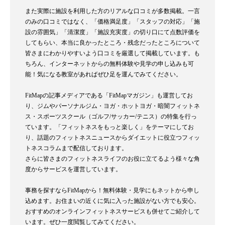
また実際に施設を利用した方のリアルな口コミが多数掲載。一言
のみの口コミではなく、「価格満足度」「スタッフの対応」「施
設の雰囲気」「清潔度」「施設充実度」の切り口にて点数評価を
してもらい、本当に良かったところ・残念だったところについて
皆さまにわかりやすいよう口コミを厳選して掲載しています。も
ちろん、インターネットからの無料体験や見学の申し込みも可
能！気になる教室があればぜひ足を運んでみてください。
FitMapの記事メディアである「FitMapマガジン」も運営してお
り、ジムやパーソナルジム・ヨガ・ホットヨガ・暗闇フィットネ
ス・スポーツスクール（ゴルフ/サッカー/テニス）の特集を行っ
ています。「フィットネスをもっと楽しく」をテーマにしてお
り、話題のフィットネスニュースからダイエットに役立つフィッ
トネスコラムまで配信しております。
さらに皆さまのフィットネスライフのお役に立てるよう様々な角
度からサービスを運営しています。
事務を探すならFitMapから！無料体験・見学にもネットから申し
込めます。お住まいの近くに気に入った施設がない方でも安心。
おすすめのオンラインフィットネスサービスも併せてご紹介して
います。ぜひ一度閲覧してみてください。