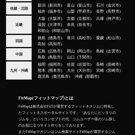
新潟
新潟市
富山
富山市
石川
金沢市
信越・北陸
福井
福井市
山梨
甲府市
長野
長野市
大阪
大阪市
京都
京都市
兵庫
神戸市
滋賀
大津市
奈良
奈良市
近畿
和歌山
和歌山市
徳島
徳島市
香川
高松市
愛媛
松山市
四国
高知
高知市
広島
広島市
岡山
岡山市
島根
出雲市
中国
鳥取
鳥取市
山口
下関市
福岡
福岡市
佐賀
佐賀市
長崎
長崎市
熊本
熊本市
大分
大分市
宮崎
宮崎市
九州・沖縄
鹿児島
鹿児島市
沖縄
那覇市
FitMap(フィットマップ)とは
FitMapは株式会社FiiTが運営するフィットネスジムに特化し
たフィットネスポータルサイトです。「あなたにピッタリの
ジムを」というコンセプトの元、ジムユーザー様のジム探し
のお役に立つサイト作りをしております。
またFitMapマガジンはジム検索サイトFitMapが運営するジム