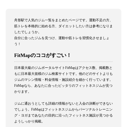
舟形駅で人気のジム一覧をまとめたページです。運動不足の方、
筋トレを本格的に始める方、ダイエットしたい方は参考になりま
したでしょうか。
自分に合ったジムを見つけ、運動や筋トレを習慣化させましょ
う！
FitMapのココがすごい！
日本最大級のジムポータルサイトFitMapはアクセス数、掲載数と
もに日本最大規模のジム検索サイトです。他のどのサイトよりも
ジムのマシン情報・料金情報・施設紹介を細かく行っています。
FitMapなら、あなたに合ったピッタリのフィットネスジムが見つ
かります。
ジムに通おうとしても詳細の情報がないと入会の決断ができない
でしょう。FitMapはフィットネスジムからパーソナルトレーニン
グ・ヨガまであなたの目的に沿ったフィットネス施設が見つかる
ようしっかり掲載。