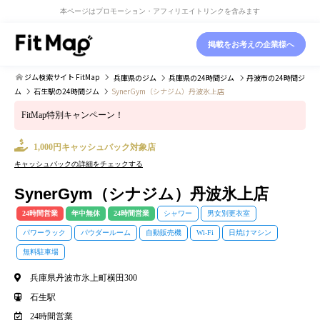
本ページはプロモーション・アフィリエイトリンクを含みます
掲載をお考えの企業様へ
ジム検索サイト FitMap
兵庫県
のジム
兵庫県
の24時間ジム
丹波市
の24時間ジ
ム
石生駅
の24時間ジム
SynerGym（シナジム）丹波氷上店
FitMap特別キャンペーン！
1,000円キャッシュバック対象店
キャッシュバックの詳細をチェックする
SynerGym（シナジム）丹波氷上店
24時間営業
年中無休
24時間営業
シャワー
男女別更衣室
パワーラック
パウダールーム
自動販売機
Wi-Fi
日焼けマシン
無料駐車場
兵庫県丹波市氷上町横田300
石生駅
24時間営業