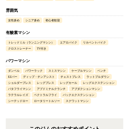
雰囲気
女性多め
シニア多め
初心者歓迎
有酸素マシン
トレッドミル（ランニングマシン）
エアロバイク
リカベントバイク
クロストレーナー
TV付き
パワーマシン
ダンベル
パワーラック
スミスマシン
ケーブルマシン
ベンチ
EZバー
ディップ・チンアシスト
チェストプレス
ラットプルダウン
ショルダープレス
レッグプレス
レッグカール
レッグエクステンション
バタフライマシン
アブドミナルクランチ
アブダクションマシン
ラテラルレイズ
ペクトラルフライ
バックエクステンション
シーテッドロー
ロータリートルソー
スクワットマシン
このジムのおすすめポイント