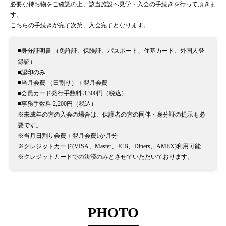
必要な持ち物をご確認の上、該当施設へ見学・入会の手続きを行って頂きま
す。
こちらの手続きが完了次第、入会完了となります。
■身分証明書 （免許証、保険証、パスポート、住基カード、外国人登
録証）
■認印のみ
■当月会費 （日割り）＋翌月会費
■会員カード発行手数料 3,300円（税込）
■事務手数料 2,200円（税込）
※未成年の方の入会の場合は、保護者の方の同伴・身分証の提示も必
要です。
※当月日割り会費＋翌月会費1か月分
※クレジットカード(VISA、Master、JCB、Diners、AMEX)利用可能
※クレジットカードでの決済のみとさせていただいております。
PHOTO