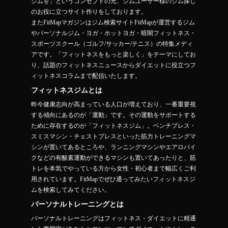
ジムを」というコンセプトの元、ジムユーザー様のジム探し
のお役に立つサイト作りをしております。
またFitMapマガジンはジム検索サイトFitMapが運営するジム
やパーソナルジム・ヨガ・ホットヨガ・暗闇フィットネス・
スポーツスクール（ゴルフ/サッカー/テニス）の特集メディ
アです。「フィットネスをもっと楽しく」をテーマにしてお
り、話題のフィットネスニュースからダイエットに役立つフ
ィットネスコラムまで配信いたします。
フィットネスジムとは
昨今健康志向が高まっている人口が増えており、一番重要視
する傾向にあるのが「運動」です。その運動をサポートする
ために存在するのが「フィットネスジム」。ベンチプレス・
スミスマシン・チェストプレスといった筋力トレーニングマ
シンが置いてあるところや、ランニングマシンやエアロバイ
クなどの有酸素運動ができるマシンも置いてあったりと、筋
トレを本気でやっている方から女性・初心者まで幅広くご利
用されています。FitMapでぜひ通ってみたいフィットネスジ
ムを検索してみてください。
パーソナルトレーニングとは
パーソナルトレーニングはフィットネス・ダイエットに精通