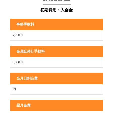
初期費用・入会金
事務手数料
2,200円
会員証発行手数料
3,300円
当月日割会費
円
翌月会費