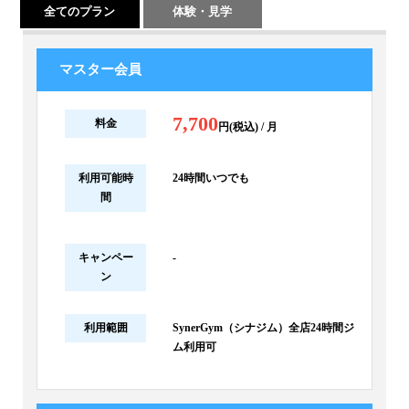
全てのプラン
体験・見学
マスター会員
7,700
料金
円(税込) / 月
利用可能時
24時間いつでも
間
キャンペー
-
ン
利用範囲
SynerGym（シナジム）全店24時間ジ
ム利用可