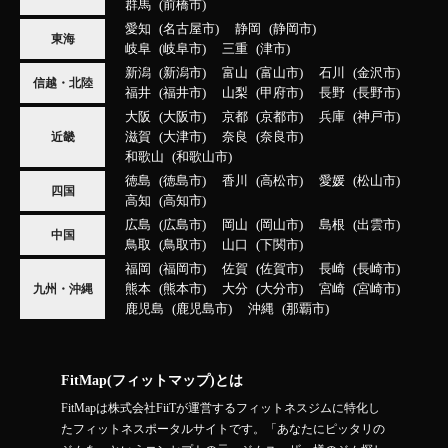
群馬
前橋市
愛知
名古屋市
静岡
静岡市
東海
岐阜
岐阜市
三重
津市
新潟
新潟市
富山
富山市
石川
金沢市
信越・北陸
福井
福井市
山梨
甲府市
長野
長野市
大阪
大阪市
京都
京都市
兵庫
神戸市
滋賀
大津市
奈良
奈良市
近畿
和歌山
和歌山市
徳島
徳島市
香川
高松市
愛媛
松山市
四国
高知
高知市
広島
広島市
岡山
岡山市
島根
出雲市
中国
鳥取
鳥取市
山口
下関市
福岡
福岡市
佐賀
佐賀市
長崎
長崎市
熊本
熊本市
大分
大分市
宮崎
宮崎市
九州・沖縄
鹿児島
鹿児島市
沖縄
那覇市
FitMap(フィットマップ)とは
FitMapは株式会社FiiTが運営するフィットネスジムに特化し
たフィットネスポータルサイトです。「あなたにピッタリの