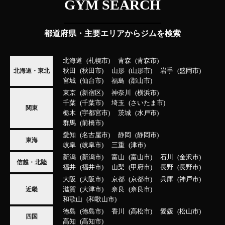
GYM SEARCH
都道府県・主要エリアからジムを検索
北海道
札幌市
青森
青森市
秋田
秋田市
山形
山形市
岩手
盛岡市
北海道・東北
宮城
仙台市
福島
郡山市
東京
新宿区
神奈川
横浜市
千葉
千葉市
埼玉
さいたま市
関東
栃木
宇都宮市
茨城
水戸市
群馬
前橋市
愛知
名古屋市
静岡
静岡市
東海
岐阜
岐阜市
三重
津市
新潟
新潟市
富山
富山市
石川
金沢市
信越・北陸
福井
福井市
山梨
甲府市
長野
長野市
大阪
大阪市
京都
京都市
兵庫
神戸市
滋賀
大津市
奈良
奈良市
近畿
和歌山
和歌山市
徳島
徳島市
香川
高松市
愛媛
松山市
四国
高知
高知市