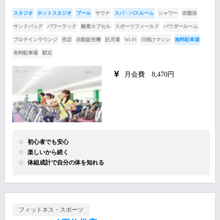
スタジオ
ホットスタジオ
プール
サウナ
スパ・バスルーム
シャワー
岩盤浴
サンドバッグ
パワーラック
酸素カプセル
スポーツフィールド
パウダールーム
プロテインラウンジ
売店
自動販売機
託児場
Wi-Fi
日焼けマシン
無料駐車場
有料駐車場
駅近
月会費 8,470円
初心者でも安心
楽しいから続く
体組成計で自分の体を知れる
フィットネス・スポーツ