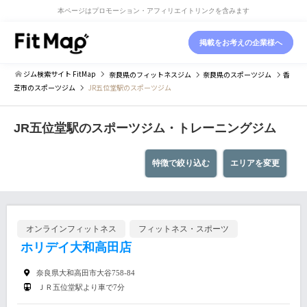
本ページはプロモーション・アフィリエイトリンクを含みます
掲載をお考えの企業様へ
ジム検索サイト FitMap
奈良県
のフィットネスジム
奈良県
のスポーツジム
香
芝市
のスポーツジム
JR五位堂駅のスポーツジム
JR五位堂駅のスポーツジム・トレーニングジム
特徴で絞り込む
エリアを変更
オンラインフィットネス
フィットネス・スポーツ
ホリデイ大和高田店
奈良県大和高田市大谷758-84
ＪＲ五位堂駅より車で7分