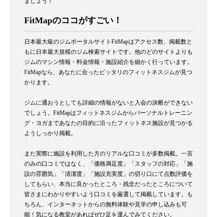
ましょう！
FitMapのココがすごい！
日本最大級のジムポータルサイトFitMapはアクセス数、掲載数と
もに日本最大規模のジム検索サイトです。他のどのサイトよりも
ジムのマシン情報・料金情報・施設紹介を細かく行っています。
FitMapなら、あなたに合ったピッタリのフィットネスジムが見つ
かります。
ジムに通おうとしても詳細の情報がないと入会の決断ができない
でしょう。FitMapはフィットネスジムからパーソナルトレーニン
グ・ヨガまであなたの目的に沿ったフィットネス施設が見つかる
ようしっかり掲載。
また実際に施設を利用した方のリアルな口コミが多数掲載。一言
のみの口コミではなく、「価格満足度」「スタッフの対応」「施
設の雰囲気」「清潔度」「施設充実度」の切り口にて点数評価を
してもらい、本当に良かったところ・残念だったところについて
皆さまにわかりやすいよう口コミを厳選して掲載しています。も
ちろん、インターネットからの無料体験や見学の申し込みも可
能！気になる教室があればぜひ足を運んでみてください。