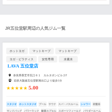
JR五位堂駅周辺の人気ジム一覧
ホットヨガ
マットキープ
マットキープ
ヨガ・ピラティス
女性専用
水素水
LAVA 五位堂店
奈良県香芝市瓦口６１ カルタボンビル２F
近鉄大阪線五位堂駅南出口より徒歩1分
5.00
★★★★★
スタジオ
ホットスタジオ
プール
サウナ
スパ・バスルーム
シャワー
岩盤浴
サンドバッグ
パワーラック
酸素カプセル
スポーツフィールド
パウダールーム