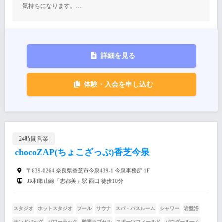
気持ちになります。…
詳細を見る
体験・入会を申し込む
24時間営業
chocoZAP(ちょこざっぷ)香芝今泉
〒639-0264 奈良県香芝市今泉439-1 今泉事務所 1F
JR和歌山線「志都美」駅 西口 徒歩10分
スタジオ
ホットスタジオ
プール
サウナ
スパ・バスルーム
シャワー
岩盤浴
サンドバッグ
パワーラック
酸素カプセル
スポーツフィールド
パウダールーム