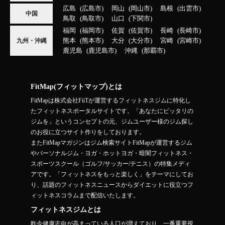
広島
広島市
岡山
岡山市
島根
出雲市
中国
鳥取
鳥取市
山口
下関市
福岡
福岡市
佐賀
佐賀市
長崎
長崎市
熊本
熊本市
大分
大分市
宮崎
宮崎市
九州・沖縄
鹿児島
鹿児島市
沖縄
那覇市
FitMap(フィットマップ)とは
FitMapは株式会社FiiTが運営するフィットネスジムに特化し
たフィットネスポータルサイトです。「あなたにピッタリの
ジムを」というコンセプトの元、ジムユーザー様のジム探し
のお役に立つサイト作りをしております。
またFitMapマガジンはジム検索サイトFitMapが運営するジム
やパーソナルジム・ヨガ・ホットヨガ・暗闇フィットネス・
スポーツスクール（ゴルフ/サッカー/テニス）の特集メディ
アです。「フィットネスをもっと楽しく」をテーマにしてお
り、話題のフィットネスニュースからダイエットに役立つフ
ィットネスコラムまで配信いたします。
フィットネスジムとは
昨今健康志向が高まっている人口が増えており、一番重要視