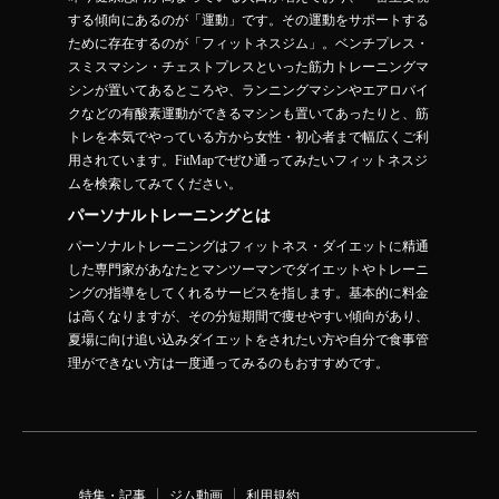
する傾向にあるのが「運動」です。その運動をサポートする
ために存在するのが「フィットネスジム」。ベンチプレス・
スミスマシン・チェストプレスといった筋力トレーニングマ
シンが置いてあるところや、ランニングマシンやエアロバイ
クなどの有酸素運動ができるマシンも置いてあったりと、筋
トレを本気でやっている方から女性・初心者まで幅広くご利
用されています。FitMapでぜひ通ってみたいフィットネスジ
ムを検索してみてください。
パーソナルトレーニングとは
パーソナルトレーニングはフィットネス・ダイエットに精通
した専門家があなたとマンツーマンでダイエットやトレーニ
ングの指導をしてくれるサービスを指します。基本的に料金
は高くなりますが、その分短期間で痩せやすい傾向があり、
夏場に向け追い込みダイエットをされたい方や自分で食事管
理ができない方は一度通ってみるのもおすすめです。
特集・記事
ジム動画
利用規約