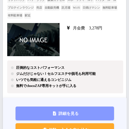
プロテインラウンジ
売店
自動販売機
託児場
Wi-Fi
日焼けマシン
無料駐車場
有料駐車場
駅近
月会費 3,278円
圧倒的なコストパフォーマンス
ジムだけじゃない！セルフエステや脱毛も利用可能
いつでも気軽に通えるコンビニジム
無料でchocoZAP専用キットが手に入る
詳細を見る