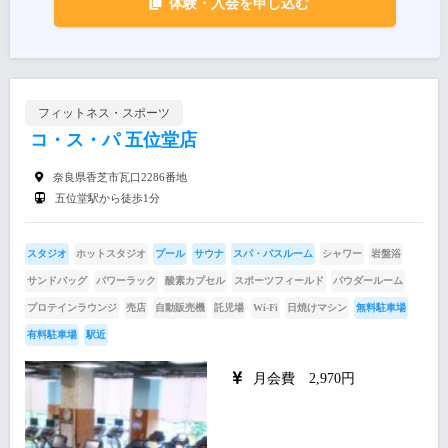
体験・入会を申し込む
フィットネス・スポーツ
コ・ス・パ 五位堂店
奈良県香芝市瓦口2286番地
五位堂駅から徒歩1分
スタジオ
ホットスタジオ
プール
サウナ
スパ・バスルーム
シャワー
岩盤浴
サンドバッグ
パワーラック
酸素カプセル
スポーツフィールド
パウダールーム
プロテインラウンジ
売店
自動販売機
託児場
Wi-Fi
日焼けマシン
無料駐車場
有料駐車場
駅近
月会費 2,970円