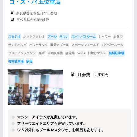
コ・ス・パ 五位堂店
奈良県香芝市瓦口2286番地
五位堂駅から徒歩1分
スタジオ
ホットスタジオ
プール
サウナ
スパ・バスルーム
シャワー
岩盤浴
サンドバッグ
パワーラック
酸素カプセル
スポーツフィールド
パウダールーム
プロテインラウンジ
売店
自動販売機
託児場
Wi-Fi
日焼けマシン
無料駐車場
有料駐車場
駅近
月会費 2,970円
マシン、アイテムが充実しています。
フリーウエイトエリアも充実しています。
ジム以外にもプールやスタジオ、お風呂もあります。