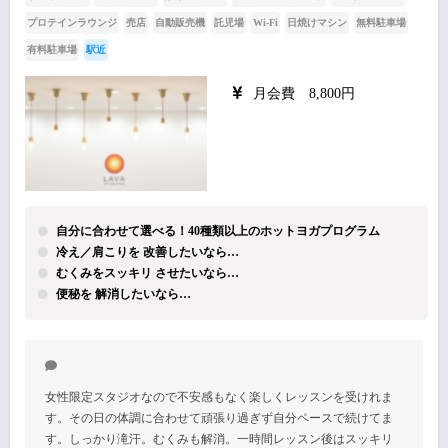
プロテインラウンジ
売店
自動販売機
託児場
Wi-Fi
日焼けマシン
無料駐車場
有料駐車場
駅近
月会費 8,800円
自分に合わせて選べる！40種類以上のホットヨガプログラム
冷え／肩こりを 改善したいなら…
むくみをスッキリ させたいなら…
便秘を 解消したいなら…
女性限定スタジオなので不安感もなく楽しくレッスンを受けれま
す。その日の体調に合わせて頑張り過ぎず自分ペースで続けてま
す。しっかり滝汗。むくみも解消。一時間レッスン後はスッキリ