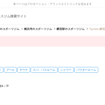
本ページはプロモーション・アフィリエイトリンクを含みます
ネスジム検索サイト
のスポーツジム
横浜市
のスポーツジム
鶴見駅
のスポーツジム
Tipness 鶴
オ
プール
サウナ
スパ・バスルーム
シャワー
パウダールーム
4～7F