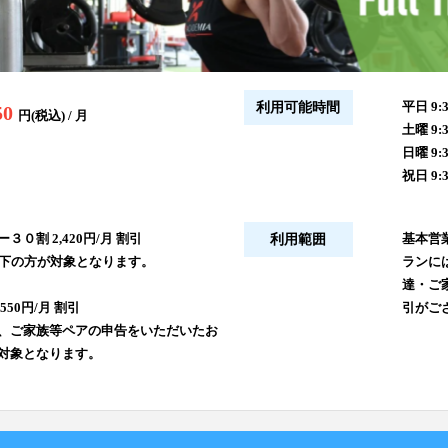
平日 9:3
利用可能時間
50
円(税込) / 月
土曜 9:3
日曜 9:3
祝日 9:3
３０割 2,420円/月 割引
基本営
利用範囲
以下の方が対象となります。
ランに
達・ご
550円/月 割引
引がご
、ご家族等ペアの申告をいただいたお
対象となります。