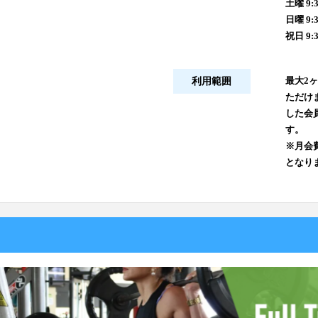
土曜 9:3
日曜 9:3
祝日 9:3
最大2
利用範囲
ただけ
した会
す。
※月会
となり