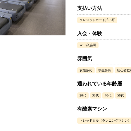
支払い方法
クレジットカード払い可
入会・体験
WEB入会可
雰囲気
女性多め
学生多め
初心者歓
通われている年齢層
20代
30代
40代
50代
有酸素マシン
トレッドミル（ランニングマシン）