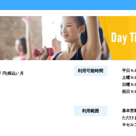
平日 9:3
利用可能時間
0
円(税込) / 月
土曜 9:3
日曜 9:3
祝日 9:3
基本営業
利用範囲
ただけ
※セル