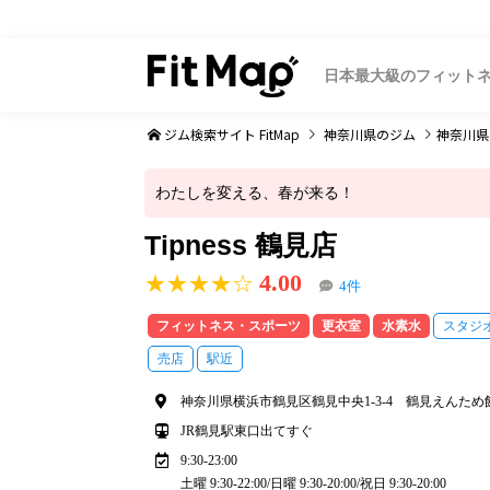
日本最大級のフィット
ジム検索サイト FitMap
神奈川県
のジム
神奈川県
わたしを変える、春が来る！
Tipness 鶴見店
4.00
★★★★☆
4件
フィットネス・スポーツ
更衣室
水素水
スタジ
売店
駅近
神奈川県横浜市鶴見区鶴見中央1-3-4 鶴見えんため館
JR鶴見駅東口出てすぐ
9:30-23:00
土曜 9:30-22:00/日曜 9:30-20:00/祝日 9:30-20:00