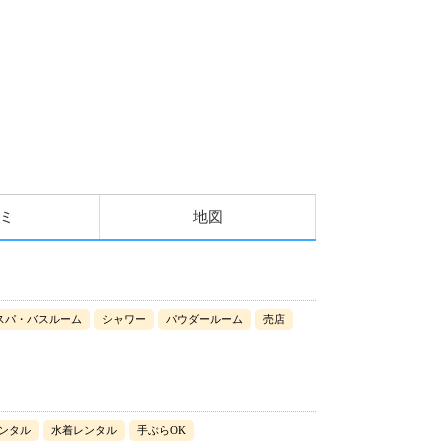
ミ
地図
スパ・バスルーム
シャワー
パウダールーム
売店
ンタル
水着レンタル
手ぶらOK