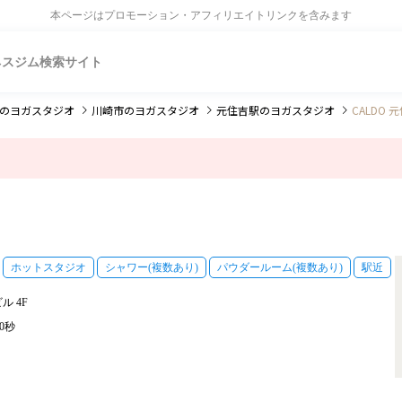
本ページはプロモーション・アフィリエイトリンクを含みます
ネスジム検索サイト
のヨガスタジオ
川崎市
のヨガスタジオ
元住吉駅
のヨガスタジオ
CALDO 
ホットスタジオ
シャワー(複数あり)
パウダールーム(複数あり)
駅近
 4F
0秒