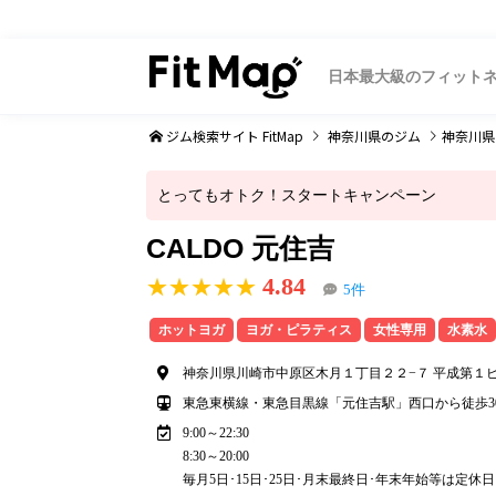
日本最大級のフィット
ジム検索サイト FitMap
神奈川県
のジム
神奈川県
とってもオトク！スタートキャンペーン
CALDO 元住吉
4.84
★★★★★
5件
ホットヨガ
ヨガ・ピラティス
女性専用
水素水
神奈川県川崎市中原区木月１丁目２２−７ 平成第１ビル
東急東横線・東急目黒線「元住吉駅」西口から徒歩3
9:00～22:30
8:30～20:00
毎月5日･15日･25日･月末最終日･年末年始等は定休日