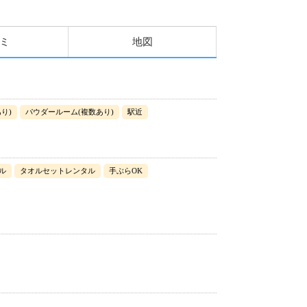
ミ
地図
り)
パウダールーム(複数あり)
駅近
ル
タオルセットレンタル
手ぶらOK