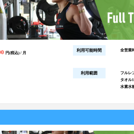
全営業
利用可能時間
00
円(税込) / 月
フルレ
利用範囲
タオル
水素水