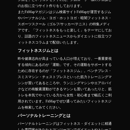
のお役に立つサイト作りをしております。
またFitMapマガジンはジム検索サイトFitMapが運営するジム
やパーソナルジム・ヨガ・ホットヨガ・暗闇フィットネス・
スポーツスクール（ゴルフ/サッカー/テニス）の特集メディ
アです。「フィットネスをもっと楽しく」をテーマにしてお
り、話題のフィットネスニュースからダイエットに役立つフ
ィットネスコラムまで配信いたします。
フィットネスジムとは
昨今健康志向が高まっている人口が増えており、一番重要視
する傾向にあるのが「運動」です。その運動をサポートする
ために存在するのが「フィットネスジム」。ベンチプレス・
スミスマシン・チェストプレスといった筋力トレーニングマ
シンが置いてあるところや、ランニングマシンやエアロバイ
クなどの有酸素運動ができるマシンも置いてあったりと、筋
トレを本気でやっている方から女性・初心者まで幅広くご利
用されています。FitMapでぜひ通ってみたいフィットネスジ
ムを検索してみてください。
パーソナルトレーニングとは
パーソナルトレーニングはフィットネス・ダイエットに精通
した専門家があなたとマンツーマンでダイエットやトレーニ