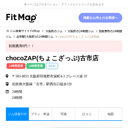
本ページはプロモーション・アフィリエイトリンクを含みます
掲載をお考えの企業様へ
ジム検索サイト FitMap
大阪府
のジム
大阪府
の24時間ジム
羽曳野市
の24時間
ジム
古市駅(大阪府)
の24時間ジム
chocoZAP(ちょこざっぷ)古市店
初期費用0円！！
chocoZAP(ちょこざっぷ)古市店
24時間営業
24時間営業
Wi-Fi
〒583-0853 大阪府羽曳野市栄町4-3 グレース栄 1F
近鉄南大阪線「古市」駅西出口徒歩1分
24時間
24時間
ジム情報TOP
プラン・料金
写真
口コミ
地図