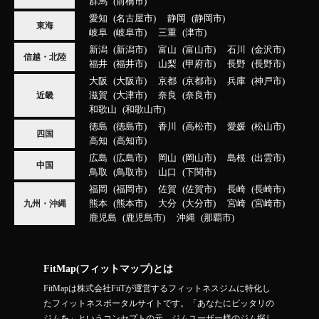
群馬
前橋市
愛知
名古屋市
静岡
静岡市
東海
岐阜
岐阜市
三重
津市
新潟
新潟市
富山
富山市
石川
金沢市
信越・北陸
福井
福井市
山梨
甲府市
長野
長野市
大阪
大阪市
京都
京都市
兵庫
神戸市
滋賀
大津市
奈良
奈良市
近畿
和歌山
和歌山市
徳島
徳島市
香川
高松市
愛媛
松山市
四国
高知
高知市
広島
広島市
岡山
岡山市
島根
出雲市
中国
鳥取
鳥取市
山口
下関市
福岡
福岡市
佐賀
佐賀市
長崎
長崎市
熊本
熊本市
大分
大分市
宮崎
宮崎市
九州・沖縄
鹿児島
鹿児島市
沖縄
那覇市
FitMap(フィットマップ)とは
FitMapは株式会社FiiTが運営するフィットネスジムに特化し
たフィットネスポータルサイトです。「あなたにピッタリの
ジムを」というコンセプトの元、ジムユーザー様のジム探し