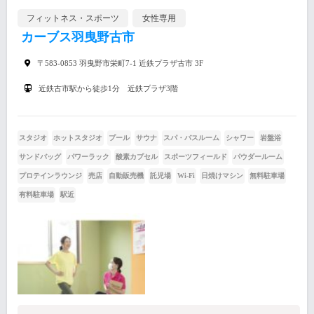
フィットネス・スポーツ
女性専用
カーブス羽曳野古市
〒583-0853 羽曳野市栄町7-1 近鉄プラザ古市 3F
近鉄古市駅から徒歩1分 近鉄プラザ3階
スタジオ
ホットスタジオ
プール
サウナ
スパ・バスルーム
シャワー
岩盤浴
サンドバッグ
パワーラック
酸素カプセル
スポーツフィールド
パウダールーム
プロテインラウンジ
売店
自動販売機
託児場
Wi-Fi
日焼けマシン
無料駐車場
有料駐車場
駅近