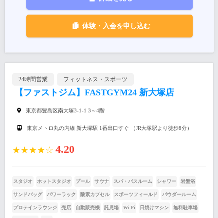
体験・入会を申し込む
24時間営業
フィットネス・スポーツ
【ファストジム】FASTGYM24 新大塚店
東京都豊島区南大塚3-1-1 3～4階
東京メトロ丸の内線 新大塚駅 1番出口すぐ （JR大塚駅より徒歩8分）
4.20
★★★★☆
スタジオ
ホットスタジオ
プール
サウナ
スパ・バスルーム
シャワー
岩盤浴
サンドバッグ
パワーラック
酸素カプセル
スポーツフィールド
パウダールーム
プロテインラウンジ
売店
自動販売機
託児場
Wi-Fi
日焼けマシン
無料駐車場