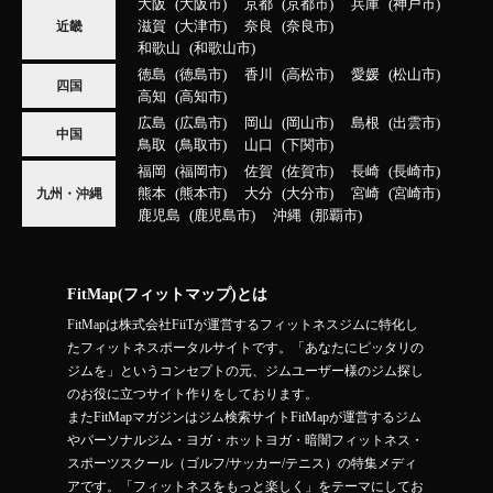
大阪
大阪市
京都
京都市
兵庫
神戸市
滋賀
大津市
奈良
奈良市
近畿
和歌山
和歌山市
徳島
徳島市
香川
高松市
愛媛
松山市
四国
高知
高知市
広島
広島市
岡山
岡山市
島根
出雲市
中国
鳥取
鳥取市
山口
下関市
福岡
福岡市
佐賀
佐賀市
長崎
長崎市
熊本
熊本市
大分
大分市
宮崎
宮崎市
九州・沖縄
鹿児島
鹿児島市
沖縄
那覇市
FitMap(フィットマップ)とは
FitMapは株式会社FiiTが運営するフィットネスジムに特化し
たフィットネスポータルサイトです。「あなたにピッタリの
ジムを」というコンセプトの元、ジムユーザー様のジム探し
のお役に立つサイト作りをしております。
またFitMapマガジンはジム検索サイトFitMapが運営するジム
やパーソナルジム・ヨガ・ホットヨガ・暗闇フィットネス・
スポーツスクール（ゴルフ/サッカー/テニス）の特集メディ
アです。「フィットネスをもっと楽しく」をテーマにしてお