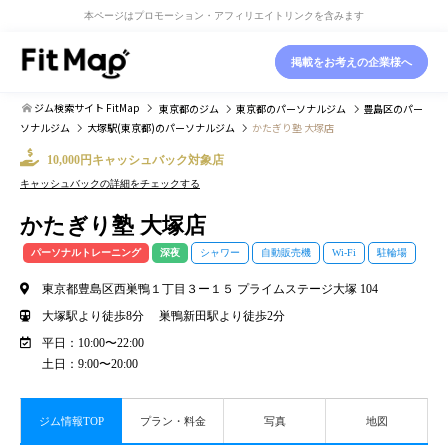
本ページはプロモーション・アフィリエイトリンクを含みます
掲載をお考えの企業様へ
ジム検索サイト FitMap
東京都
のジム
東京都
のパーソナルジム
豊島区
のパー
ソナルジム
大塚駅(東京都)
のパーソナルジム
かたぎり塾 大塚店
10,000円キャッシュバック対象店
キャッシュバックの詳細をチェックする
かたぎり塾 大塚店
パーソナルトレーニング
深夜
シャワー
自動販売機
Wi-Fi
駐輪場
東京都豊島区西巣鴨１丁目３ー１５ プライムステージ大塚 104
大塚駅より徒歩8分 巣鴨新田駅より徒歩2分
平日：10:00〜22:00
土日：9:00〜20:00
ジム情報TOP
プラン・料金
写真
地図