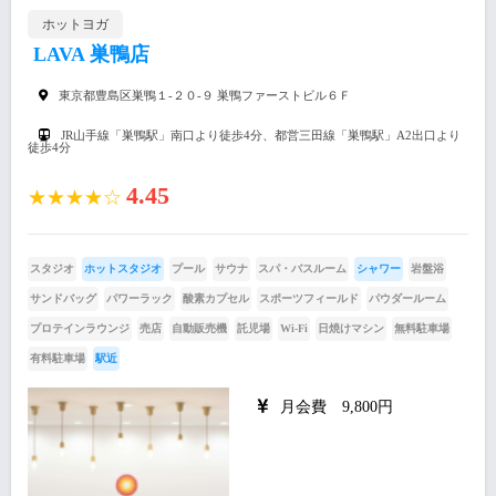
ホットヨガ
LAVA 巣鴨店
東京都豊島区巣鴨１-２０-９ 巣鴨ファーストビル６Ｆ
JR山手線「巣鴨駅」南口より徒歩4分、都営三田線「巣鴨駅」A2出口より
徒歩4分
4.45
★★★★☆
スタジオ
ホットスタジオ
プール
サウナ
スパ・バスルーム
シャワー
岩盤浴
サンドバッグ
パワーラック
酸素カプセル
スポーツフィールド
パウダールーム
プロテインラウンジ
売店
自動販売機
託児場
Wi-Fi
日焼けマシン
無料駐車場
有料駐車場
駅近
月会費 9,800円