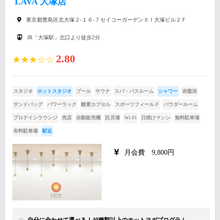
LAVA 大塚店
東京都豊島区北大塚２-１６-７セイコーガーデンＸＩ大塚ビル２Ｆ
JR「大塚駅」北口より徒歩2分
2.80
★★★☆☆
スタジオ
ホットスタジオ
プール
サウナ
スパ・バスルーム
シャワー
岩盤浴
サンドバッグ
パワーラック
酸素カプセル
スポーツフィールド
パウダールーム
プロテインラウンジ
売店
自動販売機
託児場
Wi-Fi
日焼けマシン
無料駐車場
有料駐車場
駅近
月会費 9,800円