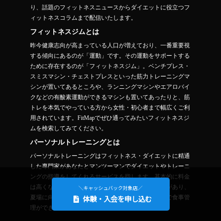
り、話題のフィットネスニュースからダイエットに役立つフ
ィットネスコラムまで配信いたします。
フィットネスジムとは
昨今健康志向が高まっている人口が増えており、一番重要視
する傾向にあるのが「運動」です。その運動をサポートする
ために存在するのが「フィットネスジム」。ベンチプレス・
スミスマシン・チェストプレスといった筋力トレーニングマ
シンが置いてあるところや、ランニングマシンやエアロバイ
クなどの有酸素運動ができるマシンも置いてあったりと、筋
トレを本気でやっている方から女性・初心者まで幅広くご利
用されています。FitMapでぜひ通ってみたいフィットネスジ
ムを検索してみてください。
パーソナルトレーニングとは
パーソナルトレーニングはフィットネス・ダイエットに精通
した専門家があなたとマンツーマンでダイエットやトレーニ
ングの指導をしてくれるサービスを指します。基本的に料金
は高くなりますが、その分短期間で痩せやすい傾向があり、
＼キャッシュバック対象店／
体験・入会を申し込む
夏場に向け追い込みダイエットをされたい方や自分で食事管
理ができない方は一度通ってみるのもおすすめです。