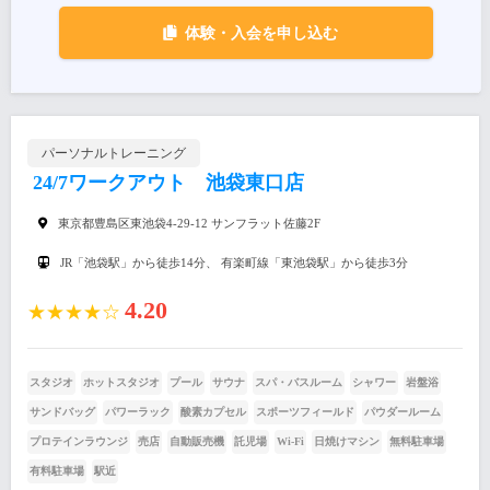
体験・入会を申し込む
パーソナルトレーニング
24/7ワークアウト 池袋東口店
東京都豊島区東池袋4-29-12 サンフラット佐藤2F
JR「池袋駅」から徒歩14分、 有楽町線「東池袋駅」から徒歩3分
4.20
★★★★☆
スタジオ
ホットスタジオ
プール
サウナ
スパ・バスルーム
シャワー
岩盤浴
サンドバッグ
パワーラック
酸素カプセル
スポーツフィールド
パウダールーム
プロテインラウンジ
売店
自動販売機
託児場
Wi-Fi
日焼けマシン
無料駐車場
有料駐車場
駅近