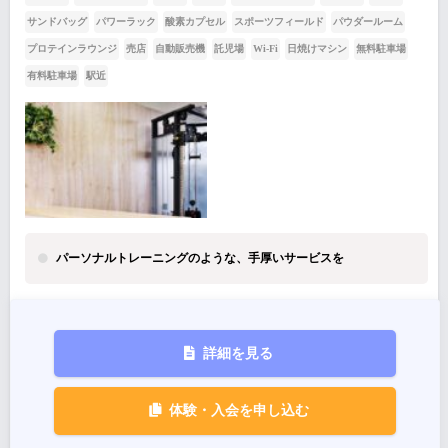
サンドバッグ
パワーラック
酸素カプセル
スポーツフィールド
パウダールーム
プロテインラウンジ
売店
自動販売機
託児場
Wi-Fi
日焼けマシン
無料駐車場
有料駐車場
駅近
パーソナルトレーニングのような、手厚いサービスを
詳細を見る
体験・入会を申し込む