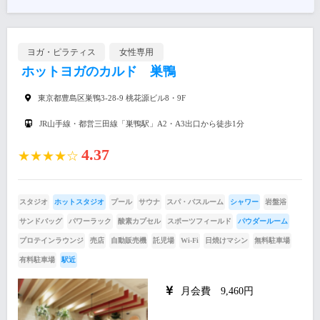
ヨガ・ピラティス
女性専用
ホットヨガのカルド 巣鴨
東京都豊島区巣鴨3-28-9 桃花源ビル8・9F
JR山手線・都営三田線「巣鴨駅」A2・A3出口から徒歩1分
4.37
★★★★☆
スタジオ
ホットスタジオ
プール
サウナ
スパ・バスルーム
シャワー
岩盤浴
サンドバッグ
パワーラック
酸素カプセル
スポーツフィールド
パウダールーム
プロテインラウンジ
売店
自動販売機
託児場
Wi-Fi
日焼けマシン
無料駐車場
有料駐車場
駅近
月会費 9,460円