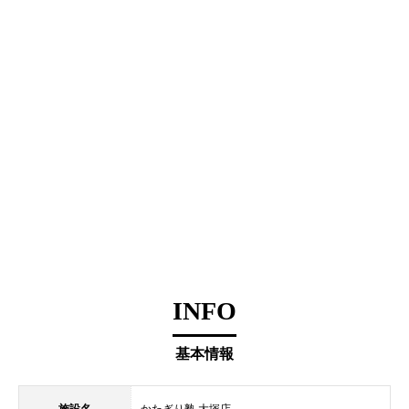
INFO
基本情報
施設名
かたぎり塾 大塚店