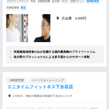
プロテインラウンジ
売店
自動販売機
託児場
Wi-Fi
日焼けマシン
無料駐車場
有料駐車場
駅近
月会費 6,600円
米国資格保持者のみが在籍する国内最高峰のプライベートジム
各分野のプロッショナルによる多方面からのサポート体制
24時間営業
パーソナルトレーニング
エニタイムフィットネス下永谷店
2330016 神奈川県横浜市港南区下永谷6-2-11 1F