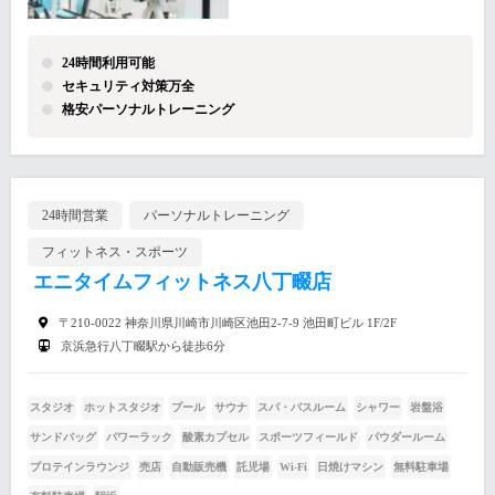
24時間利用可能
セキュリティ対策万全
格安パーソナルトレーニング
24時間営業
パーソナルトレーニング
フィットネス・スポーツ
エニタイムフィットネス八丁畷店
〒210-0022 神奈川県川崎市川崎区池田2-7-9 池田町ビル 1F/2F
京浜急行八丁畷駅から徒歩6分
スタジオ
ホットスタジオ
プール
サウナ
スパ・バスルーム
シャワー
岩盤浴
サンドバッグ
パワーラック
酸素カプセル
スポーツフィールド
パウダールーム
プロテインラウンジ
売店
自動販売機
託児場
Wi-Fi
日焼けマシン
無料駐車場