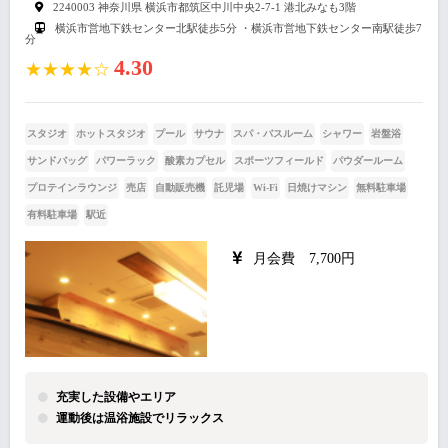
2240003 神奈川県 横浜市都筑区中川中央2-7-1 港北みなも3階
横浜市営地下鉄センター北駅徒歩5分 ・横浜市営地下鉄センター南駅徒歩7
分
4.30
★★★★☆
スタジオ
ホットスタジオ
プール
サウナ
スパ・バスルーム
シャワー
岩盤浴
サンドバッグ
パワーラック
酸素カプセル
スポーツフィールド
パウダールーム
プロテインラウンジ
売店
自動販売機
託児場
Wi-Fi
日焼けマシン
無料駐車場
有料駐車場
駅近
月会費 7,700円
充実した設備やエリア
運動後は温浴施設でリラックス