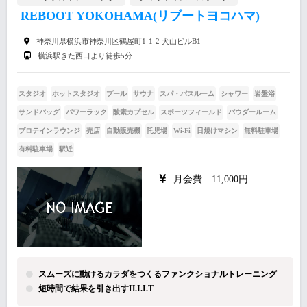
REBOOT YOKOHAMA(リブートヨコハマ)
神奈川県横浜市神奈川区鶴屋町1-1-2 犬山ビルB1
横浜駅きた西口より徒歩5分
スタジオ
ホットスタジオ
プール
サウナ
スパ・バスルーム
シャワー
岩盤浴
サンドバッグ
パワーラック
酸素カプセル
スポーツフィールド
パウダールーム
プロテインラウンジ
売店
自動販売機
託児場
Wi-Fi
日焼けマシン
無料駐車場
有料駐車場
駅近
月会費 11,000円
スムーズに動けるカラダをつくるファンクショナルトレーニング
短時間で結果を引き出すH.I.I.T