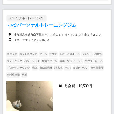
パーソナルトレーニング
小松パーソナルトレーニングジム
神奈川県横浜市南区井土ヶ谷中町１５７ ダイアパレス井土ヶ谷２１０
京急「井土ヶ谷駅」徒歩2分
スタジオ
ホットスタジオ
プール
サウナ
スパ・バスルーム
シャワー
岩盤浴
サンドバッグ
パワーラック
酸素カプセル
スポーツフィールド
パウダールーム
プロテインラウンジ
売店
自動販売機
託児場
Wi-Fi
日焼けマシン
無料駐車場
有料駐車場
駅近
月会費 16,500円