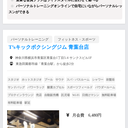
パーソナルトレーニングオンラインで自宅にいながらパーソナルレッ
スンができる
パーソナルトレーニング
フィットネス・スポーツ
T’sキックボクシングジム 青葉台店
神奈川県横浜市青葉区青葉台1丁目5-4 サンクスビル1F
東急田園都市線「青葉台駅」から徒歩2分
スタジオ
ホットスタジオ
プール
サウナ
スパ・バスルーム
シャワー
岩盤浴
サンドバッグ
パワーラック
酸素カプセル
スポーツフィールド
パウダールーム
プロテインラウンジ
売店
自動販売機
託児場
Wi-Fi
日焼けマシン
無料駐車場
有料駐車場
駅近
月会費 6,480円