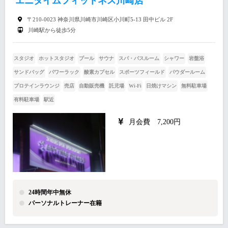
エニタイムフィットネス川崎店
〒210-0023 神奈川県川崎市川崎区小川町5-13 田中ビル 2F
川崎駅から徒歩5分
スタジオ
ホットスタジオ
プール
サウナ
スパ・バスルーム
シャワー
岩盤浴
サンドバッグ
パワーラック
酸素カプセル
スポーツフィールド
パウダールーム
プロテインラウンジ
売店
自動販売機
託児場
Wi-Fi
日焼けマシン
無料駐車場
有料駐車場
駅近
月会費 7,200円
24時間年中無休
パーソナルトレーナー在籍