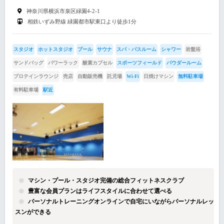
神奈川県横浜市泉区緑園4-2-1
相鉄いずみ野線 緑園都市駅東口より徒歩1分
スタジオ
ホットスタジオ
プール
サウナ
スパ・バスルーム
シャワー
岩盤浴
サンドバッグ
パワーラック
酸素カプセル
スポーツフィールド
パウダールーム
プロテインラウンジ
売店
自動販売機
託児場
Wi-Fi
日焼けマシン
無料駐車場
有料駐車場
駅近
マシン・プール・スタジオ完備の総合フィットネスクラブ
豊富な会員プランはライフスタイルに合わせて選べる
パーソナルトレーニングオンラインで自宅にいながらパーソナルレッ
スンができる