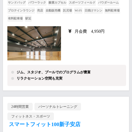
サンドバッグ
パワーラック
酸素カプセル
スポーツフィールド
パウダールーム
プロテインラウンジ
売店
自動販売機
託児場
Wi-Fi
日焼けマシン
無料駐車場
有料駐車場
駅近
月会費 4,950円
ジム、スタジオ、プールでのプログラムが豊富
リラクセーション空間も充実
24時間営業
パーソナルトレーニング
フィットネス・スポーツ
スマートフィット100新子安店