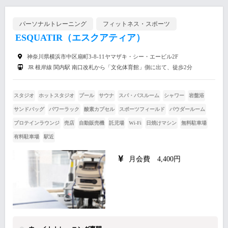
パーソナルトレーニング
フィットネス・スポーツ
ESQUATIR（エスクアティア）
神奈川県横浜市中区扇町3-8-11ヤマザキ・シー・エービル2F
JR 根岸線 関内駅 南口改札から「文化体育館」側に出て、徒歩2分
スタジオ
ホットスタジオ
プール
サウナ
スパ・バスルーム
シャワー
岩盤浴
サンドバッグ
パワーラック
酸素カプセル
スポーツフィールド
パウダールーム
プロテインラウンジ
売店
自動販売機
託児場
Wi-Fi
日焼けマシン
無料駐車場
有料駐車場
駅近
月会費 4,400円