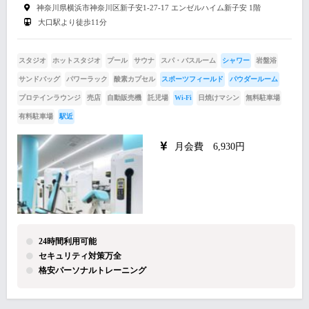
神奈川県横浜市神奈川区新子安1-27-17 エンゼルハイム新子安 1階
大口駅より徒歩11分
スタジオ
ホットスタジオ
プール
サウナ
スパ・バスルーム
シャワー
岩盤浴
サンドバッグ
パワーラック
酸素カプセル
スポーツフィールド
パウダールーム
プロテインラウンジ
売店
自動販売機
託児場
Wi-Fi
日焼けマシン
無料駐車場
有料駐車場
駅近
月会費 6,930円
24時間利用可能
セキュリティ対策万全
格安パーソナルトレーニング