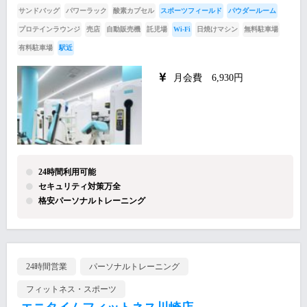
サンドバッグ
パワーラック
酸素カプセル
スポーツフィールド
パウダールーム
プロテインラウンジ
売店
自動販売機
託児場
Wi-Fi
日焼けマシン
無料駐車場
有料駐車場
駅近
月会費 6,930円
24時間利用可能
セキュリティ対策万全
格安パーソナルトレーニング
24時間営業
パーソナルトレーニング
フィットネス・スポーツ