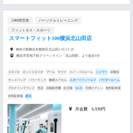
24時間営業
パーソナルトレーニング
フィットネス・スポーツ
スマートフィット100横浜北山田店
神奈川県横浜市都筑区北山田2-16-13 2F
横浜市営地下鉄グリーンライン「北山田駅」より徒歩5分
スタジオ
ホットスタジオ
プール
サウナ
スパ・バスルーム
シャワー
岩盤浴
サンドバッグ
パワーラック
酸素カプセル
スポーツフィールド
パウダールーム
プロテインラウンジ
売店
自動販売機
託児場
Wi-Fi
日焼けマシン
無料駐車場
有料駐車場
駅近
月会費 6,930円