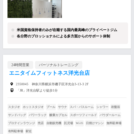
米国資格保持者のみが在籍する国内最高峰のプライベートジム
各分野のプロッショナルによる多方面からのサポート体制
24時間営業
パーソナルトレーニング
エニタイムフィットネス洋光台店
2350045 神奈川県横浜市磯子区洋光台3-13-3 2F
「JR」洋光台駅より徒歩1分
スタジオ
ホットスタジオ
プール
サウナ
スパ・バスルーム
シャワー
岩盤浴
サンドバッグ
パワーラック
酸素カプセル
スポーツフィールド
パウダールーム
プロテインラウンジ
売店
自動販売機
託児場
Wi-Fi
日焼けマシン
無料駐車場
有料駐車場
駅近