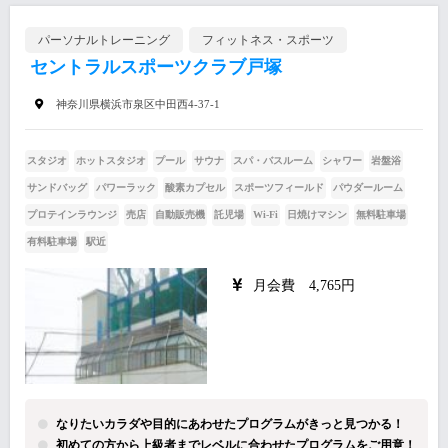
パーソナルトレーニング
フィットネス・スポーツ
セントラルスポーツクラブ戸塚
神奈川県横浜市泉区中田西4-37-1
スタジオ
ホットスタジオ
プール
サウナ
スパ・バスルーム
シャワー
岩盤浴
サンドバッグ
パワーラック
酸素カプセル
スポーツフィールド
パウダールーム
プロテインラウンジ
売店
自動販売機
託児場
Wi-Fi
日焼けマシン
無料駐車場
有料駐車場
駅近
月会費 4,765円
なりたいカラダや目的にあわせたプログラムがきっと見つかる！
初めての方から上級者までレベルに合わせたプログラムをご用意！