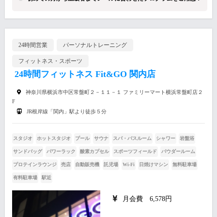
24時間営業
パーソナルトレーニング
フィットネス・スポーツ
24時間フィットネス Fit&GO 関内店
神奈川県横浜市中区常盤町２－１１－１ ファミリーマート横浜常盤町店２
F
JR根岸線「関内」駅より徒歩５分
スタジオ
ホットスタジオ
プール
サウナ
スパ・バスルーム
シャワー
岩盤浴
サンドバッグ
パワーラック
酸素カプセル
スポーツフィールド
パウダールーム
プロテインラウンジ
売店
自動販売機
託児場
Wi-Fi
日焼けマシン
無料駐車場
有料駐車場
駅近
月会費 6,578円