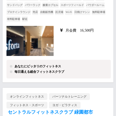
サンドバッグ
パワーラック
酸素カプセル
スポーツフィールド
パウダールーム
プロテインラウンジ
売店
自動販売機
託児場
Wi-Fi
日焼けマシン
無料駐車場
有料駐車場
駅近
月会費 16,500円
あなたにピッタリのフィットネス
毎日通える総合フィットネスクラブ
オンラインフィットネス
パーソナルトレーニング
フィットネス・スポーツ
ヨガ・ピラティス
セントラルフィットネスクラブ 緑園都市