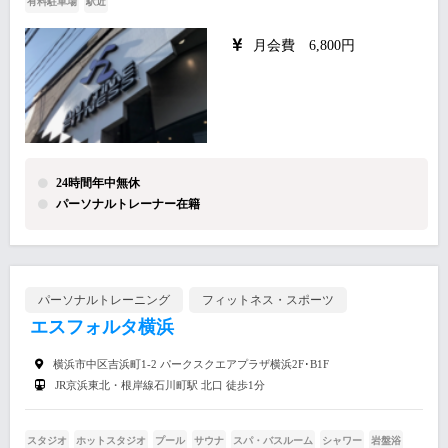
有料駐車場
駅近
月会費 6,800円
24時間年中無休
パーソナルトレーナー在籍
パーソナルトレーニング
フィットネス・スポーツ
エスフォルタ横浜
横浜市中区吉浜町1-2 パークスクエアプラザ横浜2F･B1F
JR京浜東北・根岸線石川町駅 北口 徒歩1分
スタジオ
ホットスタジオ
プール
サウナ
スパ・バスルーム
シャワー
岩盤浴