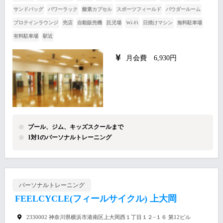
サンドバッグ
パワーラック
酸素カプセル
スポーツフィールド
パウダールーム
プロテインラウンジ
売店
自動販売機
託児場
Wi-Fi
日焼けマシン
無料駐車場
有料駐車場
駅近
月会費 6,930円
プール、ジム、キッズスクールまで
1対1のパーソナルトレーニング
パーソナルトレーニング
FEELCYCLE(フィールサイクル) 上大岡
2330002 神奈川県横浜市港南区上大岡西１丁目１２−１６ 第12ビル