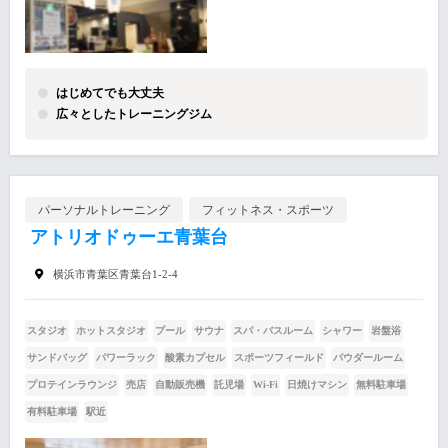
はじめてでも大丈夫
広々としたトレーニングジム
パーソナルトレーニング
フィットネス・スポーツ
アトリオドゥーエ青葉台
横浜市青葉区青葉台1-2-4
スタジオ
ホットスタジオ
プール
サウナ
スパ・バスルーム
シャワー
岩盤浴
サンドバッグ
パワーラック
酸素カプセル
スポーツフィールド
パウダールーム
プロテインラウンジ
売店
自動販売機
託児場
Wi-Fi
日焼けマシン
無料駐車場
有料駐車場
駅近