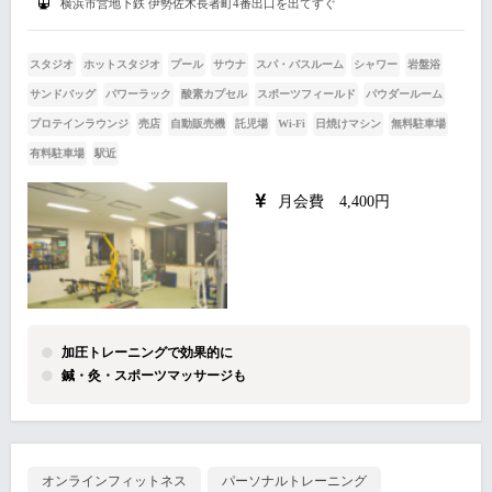
横浜市営地下鉄 伊勢佐木長者町4番出口を出てすぐ
スタジオ
ホットスタジオ
プール
サウナ
スパ・バスルーム
シャワー
岩盤浴
サンドバッグ
パワーラック
酸素カプセル
スポーツフィールド
パウダールーム
プロテインラウンジ
売店
自動販売機
託児場
Wi-Fi
日焼けマシン
無料駐車場
有料駐車場
駅近
月会費 4,400円
加圧トレーニングで効果的に
鍼・灸・スポーツマッサージも
オンラインフィットネス
パーソナルトレーニング