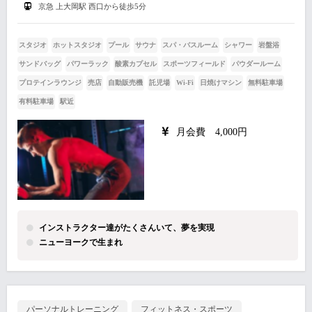
京急 上大岡駅 西口から徒歩5分
スタジオ
ホットスタジオ
プール
サウナ
スパ・バスルーム
シャワー
岩盤浴
サンドバッグ
パワーラック
酸素カプセル
スポーツフィールド
パウダールーム
プロテインラウンジ
売店
自動販売機
託児場
Wi-Fi
日焼けマシン
無料駐車場
有料駐車場
駅近
月会費 4,000円
インストラクター達がたくさんいて、夢を実現
ニューヨークで生まれ
パーソナルトレーニング
フィットネス・スポーツ