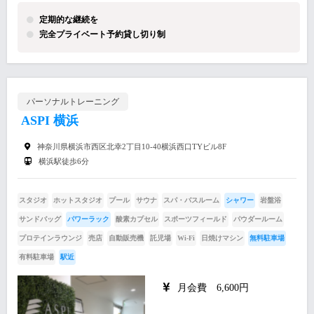
定期的な継続を
完全プライベート予約貸し切り制
パーソナルトレーニング
ASPI 横浜
神奈川県横浜市西区北幸2丁目10-40横浜西口TYビル8F
横浜駅徒歩6分
スタジオ
ホットスタジオ
プール
サウナ
スパ・バスルーム
シャワー
岩盤浴
サンドバッグ
パワーラック
酸素カプセル
スポーツフィールド
パウダールーム
プロテインラウンジ
売店
自動販売機
託児場
Wi-Fi
日焼けマシン
無料駐車場
有料駐車場
駅近
月会費 6,600円