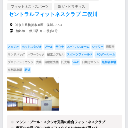
フィットネス・スポーツ
ヨガ・ピラティス
セントラルフィットネスクラブ 二俣川
神奈川県横浜市旭区二俣川2-52-4
相鉄線 二俣川駅 南口 徒歩1分
スタジオ
ホットスタジオ
プール
サウナ
スパ・バスルーム
シャワー
岩盤浴
サンドバッグ
パワーラック
酸素カプセル
スポーツフィールド
パウダールーム
プロテインラウンジ
売店
自動販売機
託児場
Wi-Fi
日焼けマシン
無料駐車場
有料駐車場
駅近
マシン・プール・スタジオ完備の総合フィットネスクラブ
豊富な会員プランはライフスタイルに合わせて選べる