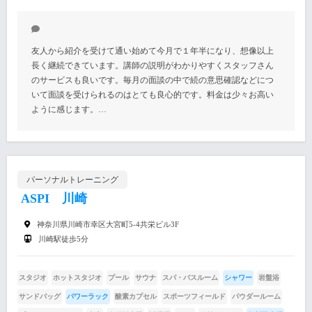
友人から紹介を受けて通い始めて今月で１年半になり、想像以上
長く継続できています。講師の説明がわかりやすくスタッフさん
のサービスも良いです。毎月の面談の中で続の意思確認などにつ
いて面談を受けられるのはとても良心的です。料金は少々お高い
ように感じます。…
パーソナルトレーニング
ASPI 川崎
神奈川県川崎市幸区大宮町5-4共栄ビル3F
川崎駅徒歩5分
スタジオ
ホットスタジオ
プール
サウナ
スパ・バスルーム
シャワー
岩盤浴
サンドバッグ
パワーラック
酸素カプセル
スポーツフィールド
パウダールーム